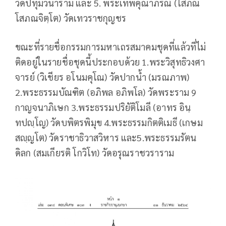
วัดปทุมวนาราม และ 5. พระเทพคุณาภรณ์ (โสภณ
โสภณจิตฺโต) วัดเทวราชกุญชร
ขณะที่รายชื่อกรรมการมหาเถรสมาคมชุดที่แล้วที่ไม่
ติดอยู่ในรายชื่อชุดนี้ประกอบด้วย 1.พระวิสุทธิวงศา
จารย์ (วิเชียร อโนมคุโณ) วัดปากน้ำ (มรณภาพ)
2.พระธรรมบัณฑิต (อภิพล อภิพโล) วัดพระราม 9
กาญจนาภิเษก 3.พระธรรมปริยัติโมลี (อาทร อินฺ
ทปญฺโญ) วัดบพิตรพิมุข 4.พระธรรมกิตติเมธี (เกษม
สญฺญโต) วัดราชาธิวาสวิหาร และ5.พระธรรมรัตน
ดิลก (สมเกียรติ โกวิโท) วัดอรุณราชวราราม