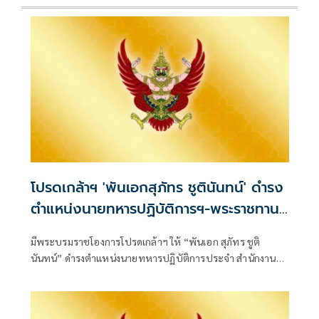
โปรดเกล้าฯ 'พันเอกสุภัทร ชูตินันทน์' ดำรง
ตำแหน่งนายทหารปฏิบัติการฯ-พระราชทาน
ยศ 'พลตรี'
มีพระบรมราชโองการโปรดเกล้าฯ ให้ “พันเอก สุภัทร ชูติ
นันทน์” ดำรงตำแหน่งนายทหารปฏิบัติการประจำ สำนักงาน
รองผู้บัญชาการกองบัญชากา