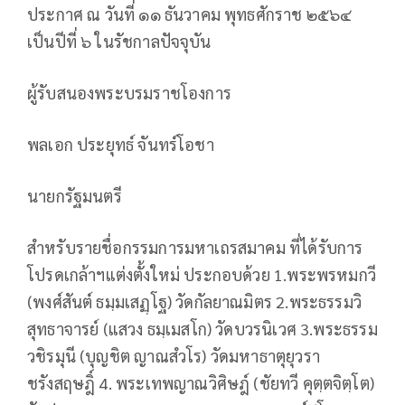
ประกาศ ณ วันที่ ๑๑ ธันวาคม พุทธศักราช ๒๕๖๔
เป็นปีที่ ๖ ในรัชกาลปัจจุบัน
ผู้รับสนองพระบรมราชโองการ
พลเอก ประยุทธ์ จันทร์โอชา
นายกรัฐมนตรี
สำหรับรายชื่อกรรมการมหาเถรสมาคม ที่ได้รับการ
โปรดเกล้าฯแต่งตั้งใหม่ ประกอบด้วย 1.พระพรหมกวี
(พงศ์สันต์ ธมฺมเสฏฺโฐ) วัดกัลยาณมิตร 2.พระธรรมวิ
สุทธาจารย์ (แสวง ธมฺเมสโก) วัดบวรนิเวศ 3.พระธรรม
วชิรมุนี (บุญชิต ญาณสํวโร) วัดมหาธาตุยุวรา
ชรังสฤษฎิ์ 4. พระเทพญาณวิศิษฎ์ (ชัยทวี คุตฺตจิตฺโต)