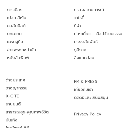
การเมือง
กรองสถานการณ์
เปลว สีเงิน
วาไรตี้
คอลัมนิสต์
กีฬา
บทความ
ท่องเที่ยว – ศิลปวัฒนธรรม
เศรษฐกิจ
ประชาสัมพันธ์
ข่าวพระราชสำนัก
ภูมิภาค
หนังสือพิมพ์
สิ่งแวดล้อม
ต่างประเทศ
PR & PRESS
อาชญากรรม
เกี่ยวกับเรา
X-CITE
ติดต่อและ สนับสนุน
ยานยนต์
สาธารณสุข-คุณภาพชีวิต
Privacy Policy
บันเทิง