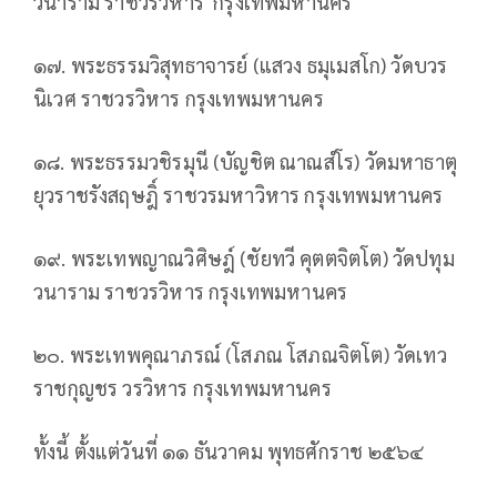
วนาราม ราชวรวิหาร กรุงเทพมหานคร
๑๗. พระธรรมวิสุทธาจารย์ (แสวง ธมุเมสโก) วัดบวร
นิเวศ ราชวรวิหาร กรุงเทพมหานคร
๑๘. พระธรรมวชิรมุนี (บัญชิต ณาณสํโร) วัดมหาธาตุ
ยุวราชรังสฤษฎิ์ ราชวรมหาวิหาร กรุงเทพมหานคร
๑๙. พระเทพญาณวิศิษฎ์ (ชัยทวี คุตตจิตโต) วัดปทุม
วนาราม ราชวรวิหาร กรุงเทพมหานคร
๒๐. พระเทพคุณาภรณ์ (โสภณ โสภณจิตโต) วัดเทว
ราชกุญชร วรวิหาร กรุงเทพมหานคร
ทั้งนี้ ตั้งแต่วันที่ ๑๑ ธันวาคม พุทธศักราช ๒๕๖๔