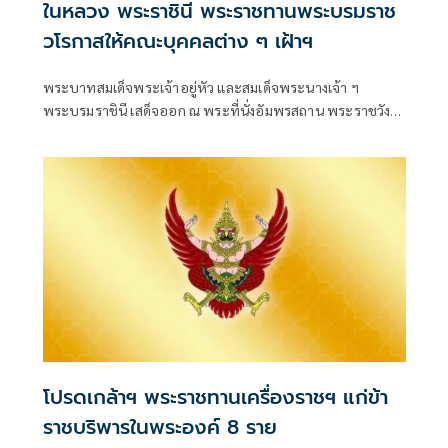
ในหลวง พระราชินี พระราชทานพระบรมราช
วโรกาสให้คณะบุคคลต่าง ๆ เฝ้าฯ
พระบาทสมเด็จพระเจ้าอยู่หัว และสมเด็จพระนางเจ้า ฯ
พระบรมราชินี เสด็จออก ณ พระที่นั่งอัมพรสถาน พระราชวัง
ดุสิต พระราชทานพระบรมราชวโรกาสให้ คณะบุคคลต่าง ๆ
เฝ้าทูลละอองธุลีพระบาท ตามลำดับดังนี้
โปรดเกล้าฯ พระราชทานเครื่องราชฯ แก่ข้า
ราชบริพารในพระองค์ 8 ราย