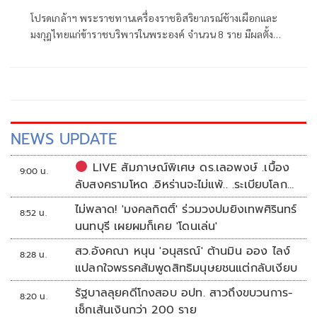
โปรดเกล้าฯ พระราชทานเครื่องราชอิสริยาภรณ์ช้างเผือกและ
มงกุฎไทยแก่ข้าราชบริพารในพระองค์ จำนวน 8 ราย มีผลตั้งแต่
วันที่ 31 กรกฎาคม 2569 โดยมีทั้งชั้น
NEWS UPDATE
LIVE สัมภาษณ์พิเศษ ดร.เลอพงษ์ .เบื้อง
9:00 น.
ลับสงครามโหด .อิหร่านจะไม่แพ้.. .ระเบียบโลก
ใหม่ในตะวันออกกลาง…. | อิสรภาพแห่งความ
ไม่พลาด! 'มงคลกิตติ์' ร่วมวงปมยิงเทพศิรินทร์
8:52 น.
คิด กับ..สำราญ รอดเพชร
นนทบุรี เผยผมก็เคย 'โดนเล่น'
สว.อังคณา หนุน 'อนุสรณ์' ต้านมิน ออง ไลง์
8:28 น.
แปลกใจพรรคส้มพูดสิทธิมนุษยชนแต่กลับเงียบ
รัฐบาลลุยคดีโกงสอบ อปท. สาวถึงขบวนการ-
8:20 น.
เช็กเส้นเงินกว่า 200 ราย