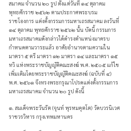
สมาคม จำนวน ๒๐ รูป ตั้งแต่วันที่ ๑๔ ตุลาคม
พุทธศักราช ๒๕๖๒ ตามประกาศพระบรม
ราชโองการ แต่งตั้งกรรมการมหาเถรสมาคม ลงวันที่
๑๔ ตุลาคม พุทธศักราช ๒๕๖๒ นั้น บัดนี้ กรรมการ
มหาเถรสมาคมดังกล่าวได้ดำรงตำแหน่งมาครบ
กำหนดตามวาระแล้ว อาศัยอำนาจตามความใน
มาตรา ๕ ตรี มาตรา ๑๒ มาตรา ๑๔ และมาตรา ๑๕
ทวิ แห่งพระราชบัญญัติคณะสงฆ์ พ.ศ. ๒๕๐๕ แก้ไข
เพิ่มเติมโดยพระราชบัญญัติคณะสงฆ์ (ฉบับที่ ๔)
พ.ศ. ๒๕๖๑ จึงทรงพระกรุณาโปรดแต่งตั้งกรรมการ
มหาเถรสมาคม จำนวน ๒๐ รูป ดังนี้
๑. สมเด็จพระวันรัต (จุนท์ พุรหมคุตโต) วัดบวรนิเวศ
ราชวรวิหาร กรุงเทพมหานคร