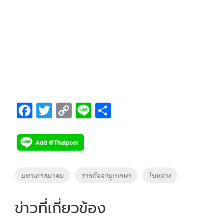
F
T
C
Li
S
ac
wi
o
n
h
e
tt
p
e
ar
b
er
y
e
o
Li
Tags
มหาเถรสมาคม
ราชกิจจานุเบกษา
ในหลวง
o
n
k
k
ข่าวที่เกี่ยวข้อง