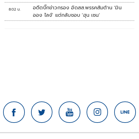
อดีตบิ๊กข่าวกรอง อัดสส.พรรคส้มต้าน 'มิน
8:02 น.
ออง ไลง์' แต่กลับชอบ 'ฮุน เซน'