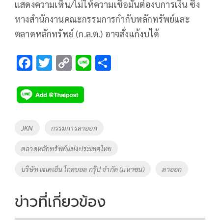
แสดงความเห็น/ไม่ให้ความเชื่อมั่นต่องบการเงิน ซึ่ง
ทางสำนักงานคณะกรรมการกำกับหลักทรัพย์และ
ตลาดหลักทรัพย์ (ก.ล.ต.) อาจสั่งแก้งบได้
F
T
C
Li
S
ac
wi
o
n
h
e
tt
p
e
ar
b
er
y
e
o
Li
Tags
JKN
กรรมการลาออก
o
n
ตลาดหลักทรัพย์แห่งประเทศไทย
k
k
บริษัท เจเคเอ็น โกลบอล กรุ๊ป จํากัด (มหาชน)
ลาออก
ข่าวที่เกี่ยวข้อง