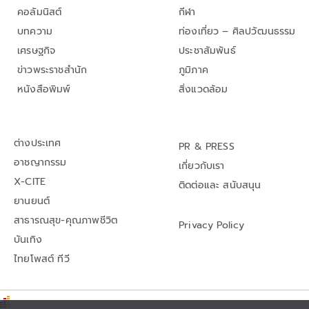
คอลัมนิสต์
กีฬา
บทความ
ท่องเที่ยว – ศิลปวัฒนธรรม
เศรษฐกิจ
ประชาสัมพันธ์
ข่าวพระราชสำนัก
ภูมิภาค
หนังสือพิมพ์
สิ่งแวดล้อม
ต่างประเทศ
PR & PRESS
อาชญากรรม
เกี่ยวกับเรา
X-CITE
ติดต่อและ สนับสนุน
ยานยนต์
สาธารณสุข-คุณภาพชีวิต
Privacy Policy
บันเทิง
ไทยโพสต์ ทีวี