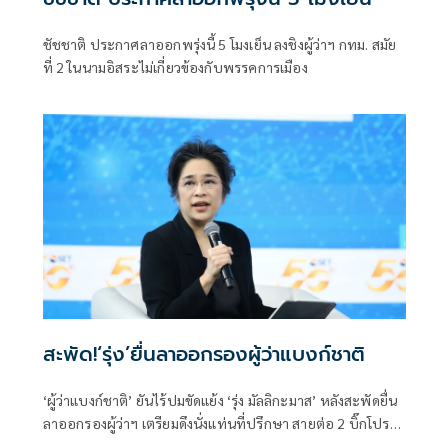
ชัชชาติ ประกาศลาออกพรุ่งนี้ 5 โมงเย็น ลงชิงผู้ว่าฯ กทม. สมัย
ที่ 2 ในนามอิสระไม่เกี่ยวข้องกับพรรคการเมือง
สะพัด!‘รุ่ง’ยื่นลาออกรองผู้ว่าแบงก์ชาติ
‘ผู้ว่าแบงก์ชาติ’ ยันไร้ปมขัดแย้ง ‘รุ่ง มัลลิกะมาส’ หลังสะพัดยื่น
ลาออกรองผู้ว่าฯ เตรียมดึงนั่งแท่นที่ปรึกษา สายต่อ 2 บิ๊กโปร
เจ็กต์