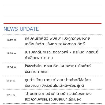
NEWS UPDATE
กลุ่มคนรักสัตว์ พบหมาแมวถูกวางยาตาย
12:39 น.
เกลื่อนในวัด แจ้งตร.เอาผิดทารุณสัตว์
เปรมศักดิ์มาแรง! ชงล้างไพ่ 7 อรหันต์ กสทช.ชี้
12:39 น.
ทำเสียเวลามานาน
ไร้จิตสำนึก! ภคมนอัด 'หมอสรณ' ยื้อเก้าอี้
12:34 น.
ประธาน กสทช.
คุมตัว 'โทน บางแค' สอบปากคำคดีฉ้อโกง
12:13 น.
ประชาชน เจ้าตัวยันไม่ได้หนีพร้อมสู้คดี
'บ้านตลาดสามย่าน' ดาวน์ทาวน์เมืองแกลง
11:58 น.
โชว์ความพร้อมร่วมเบียนนาเล่ระยอง