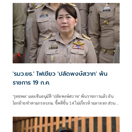
'รมว.ยธ.' ไฟเขียว 'ปลัดพงษ์สวาท' พ้น
ราชการ 19 ก.ค.
'รุทธพล' เผยเซ็นอนุมัติ 'ปลัดพงษ์สวาท' พ้นราชการแล้ว ยัน
โยกย้ายทำตามกรอบกม. ชี้คดีชั้น 14 ไม่เกี่ยวห้ามลาออก ส่วน
รายละเอียดอยู่ที่ ป.ป.ช.