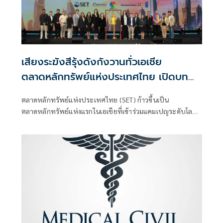
เสียงระฆังสีรุ้งดังกังวานทั่วเอเชีย
ตลาดหลักทรัพย์แห่งประเทศไทย เปิดบท
ใหม่แห่งความเสมอภาคและการบูรณาการ
ตลาดหลักทรัพย์แห่งประเทศไทย (SET) ก้าวขึ้นเป็น
ทางเศรษฐกิจของกลุ่ม LGBTIQ+
ตลาดหลักทรัพย์แห่งแรกในเอเชียที่เข้าร่วมแคมเปญระดับโลก
“Ring the Bell for LGBTIQ+ Equality”