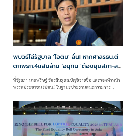
พบวิธีไล่รัฐบาล 'ไอติม' ลั่น! หากศาลรธน.ตี
ตกพรก.4แสนล้าน 'อนุทิน 'ต้องยุบสภา-ลา
ออก
ที่รัฐสภา นายพริษฐ์ วัชรสินธุ สส.บัญชีรายชื่อ และรองหัวหน้า
พรรคประชาชน (ปชน.) ในฐานะประธานคณะกรรมการ
ประสานงานพรรคร่วม