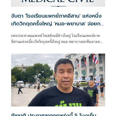
จับตา 'โรงเรียนแพทย์ภาคอีสาน' แห่งหนึ่ง
เกิดวิกฤตครั้งใหญ่ 'หมอ-พยาบาล' จ่อยก
ทีมลาออก
เพจประชาคมแพทย์ โพสต์จะมีข่าวใหญ่ โรงเรียนแพทย์ภาค
อีสานแห่งหนึ่ง เกิดวิกฤตครั้งใหญ่ หมอ พยาบาลยกทีมลาออก
ปัญหาระบบสาธารณสุข คือ Domino ระดับประเทศแล้วกำลังกู่
ไม่กลับ
ชัชชาติ ประกาศลาออกพรุ่งนี้ 5 โมงเย็น