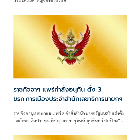
กำหนดวันสำคัญของชาติไทย
ราชกิจจาฯ แพร่คำสั่งอนุทิน ตั้ง 3
ขรก.การเมืองประจำสำนักเลขาธิการนายกฯ
ราชกิจจานุเบกษาเผยแพร่ 2 คำสั่งสำนักนายกรัฐมนตรี แต่งตั้ง
“ณภัชชา ศิลปรายะ-พิชญาภา อายุวัฒน์-ภูบดินทร์ ปกป้อง” นั่ง
ข้าราชการการเมือง ตำแหน่งประจำสำนักเลขาธิการนายก
รัฐมนตรี มีผลตั้งแต่ 27 ก