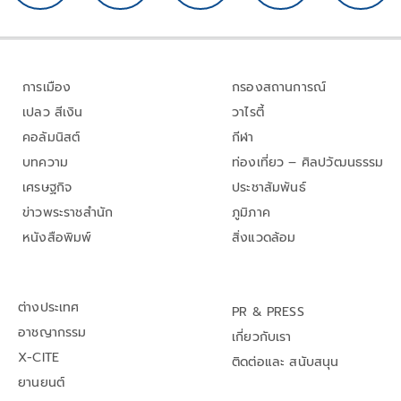
การเมือง
กรองสถานการณ์
เปลว สีเงิน
วาไรตี้
คอลัมนิสต์
กีฬา
บทความ
ท่องเที่ยว – ศิลปวัฒนธรรม
เศรษฐกิจ
ประชาสัมพันธ์
ข่าวพระราชสำนัก
ภูมิภาค
หนังสือพิมพ์
สิ่งแวดล้อม
ต่างประเทศ
PR & PRESS
อาชญากรรม
เกี่ยวกับเรา
X-CITE
ติดต่อและ สนับสนุน
ยานยนต์