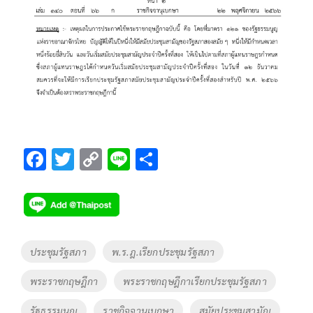
F
T
C
Li
S
ac
wi
o
n
h
e
tt
p
e
ar
b
er
y
e
o
Li
Tags
ประชุมรัฐสภา
พ.ร.ฎ.เรียกประชุมรัฐสภา
o
n
พระราชกฤษฎีกา
พระราชกฤษฎีกาเรียกประชุมรัฐสภา
k
k
รัฐธรรมนูญ
ราชกิจจานุเบกษา
สมัยประชุมสามัญ