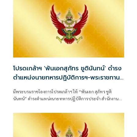
โปรดเกล้าฯ 'พันเอกสุภัทร ชูตินันทน์' ดำรง
ตำแหน่งนายทหารปฏิบัติการฯ-พระราชทาน
ยศ 'พลตรี'
มีพระบรมราชโองการโปรดเกล้าฯ ให้ “พันเอก สุภัทร ชูติ
นันทน์” ดำรงตำแหน่งนายทหารปฏิบัติการประจำ สำนักงาน
รองผู้บัญชาการกองบัญชากา