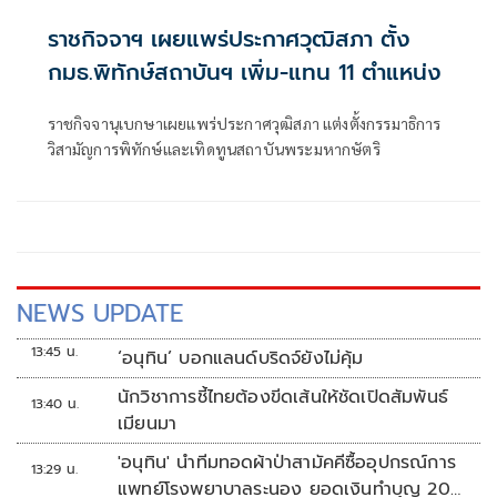
ราชกิจจาฯ เผยแพร่ประกาศวุฒิสภา ตั้ง
กมธ.พิทักษ์สถาบันฯ เพิ่ม-แทน 11 ตำแหน่ง
ราชกิจจานุเบกษาเผยแพร่ประกาศวุฒิสภา แต่งตั้งกรรมาธิการ
วิสามัญการพิทักษ์และเทิดทูนสถาบันพระมหากษัตริ
NEWS UPDATE
13:45 น.
‘อนุทิน’ บอกแลนด์บริดจ์ยังไม่คุ้ม
นักวิชาการชี้ไทยต้องขีดเส้นให้ชัดเปิดสัมพันธ์
13:40 น.
เมียนมา
'อนุทิน' นำทีมทอดผ้าป่าสามัคคีซื้ออุปกรณ์การ
13:29 น.
แพทย์โรงพยาบาลระนอง ยอดเงินทำบุญ 20