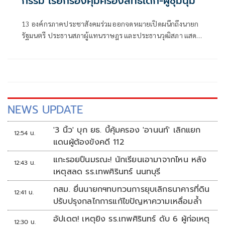
กรรม เรียกร้องคุ้มครองสิทธิเด็ก-ผู้ชุมนุม
13 องค์กรภาคประชาสังคมร่วมออกจดหมายเปิดผนึกถึงนายก
รัฐมนตรี ประธานสภาผู้แทนราษฎร และประธานวุฒิสภา แสดง
ความกังวลหลังสภาเห็นชอบร่าง พ
NEWS UPDATE
'3 นิ้ว' บุก ยธ. บี้คุ้มครอง 'อานนท์' เลิกแยก
12:54 น.
แดนผู้ต้องขังคดี 112
แกะรอยปืนมรณะ! นักเรียนเอามาจากไหน หลัง
12:43 น.
เหตุสลด รร.เทพศิรินทร์ นนทบุรี
กสม. ยื่นนายกฯทบทวนการยุบเลิกธนาคารที่ดิน
12:41 น.
ปรับปรุงกลไกการแก้ไขปัญหาความเหลื่อมล้ำ
อัปเดต! เหตุยิง รร.เทพศิรินทร์ ดับ 6 ผู้ก่อเหตุ
12:30 น.