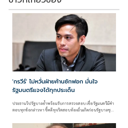
'กรวีร์' ไม่หวั่นฝ่ายค้านซักฟอก มั่นใจ
รัฐมนตรีแจงได้ทุกประเด็น
ประธานวิปรัฐบาลย้ำพร้อมรับการตรวจสอบ เชื่อรัฐมนตรีมีคำ
ตอบทุกข้อกล่าวหา ชี้คดีทุจริตสอบท้องถิ่นเกิดก่อนรัฐบาลชุด
ปัจจุบันเข้าบริหารประเทศ พร้อมยืนยันไม่เกี่ยวข้องกับนายก
รัฐมนตรีและรัฐมนตรีพรรคภูมิใจไทย