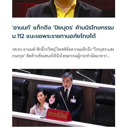
'อานนท์' แท็กถึง 'ปิยบุตร' ค้านนิรโทษกรรม
ม.112 แนะขอพระราชทานอภัยโทษได้
รศ.ดร.อานนท์ ศักดิ์วรวิชญ์ โพสต์ข้อความแท็กถึง "ปิยบุตร แสง
กนกกุล" คัดค้านข้อเสนอให้นิรโทษกรรมผู้กระทำผิดมาตรา
112 ที่เป็นเยาวชน ระ