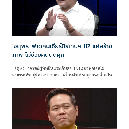
'จตุพร' ฟาดคนเชียร์นิรโทษฯ 112 แค่สร้าง
ภาพ ไม่ช่วยคนติดคุก
“จตุพร” วิจารณ์ผู้ที่หยิบประเด็นคดี ม.112 มาพูดโดยไม่
สามารถช่วยผู้ต้องโทษออกจากเรือนจำได้ ระบุการเคลื่อนไหว
ที่หวังเพียงคะแนนนิยมไม่แก้ปัญหา พร้อมชี้ช่องทางขอ
พระราชทานอภัยโทษเป็นทางเลือกที่มีโอกาสมากที่สุด