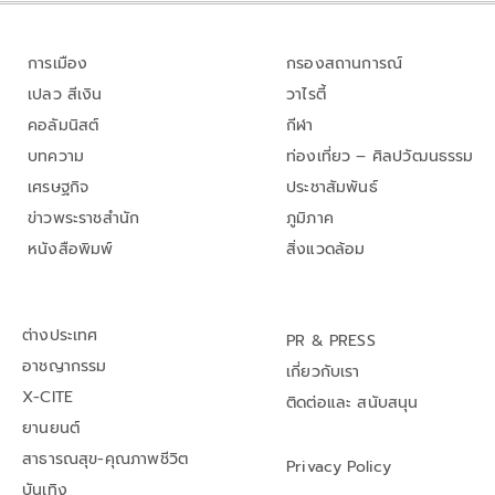
การเมือง
กรองสถานการณ์
เปลว สีเงิน
วาไรตี้
คอลัมนิสต์
กีฬา
บทความ
ท่องเที่ยว – ศิลปวัฒนธรรม
เศรษฐกิจ
ประชาสัมพันธ์
ข่าวพระราชสำนัก
ภูมิภาค
หนังสือพิมพ์
สิ่งแวดล้อม
ต่างประเทศ
PR & PRESS
อาชญากรรม
เกี่ยวกับเรา
X-CITE
ติดต่อและ สนับสนุน
ยานยนต์
สาธารณสุข-คุณภาพชีวิต
Privacy Policy
บันเทิง