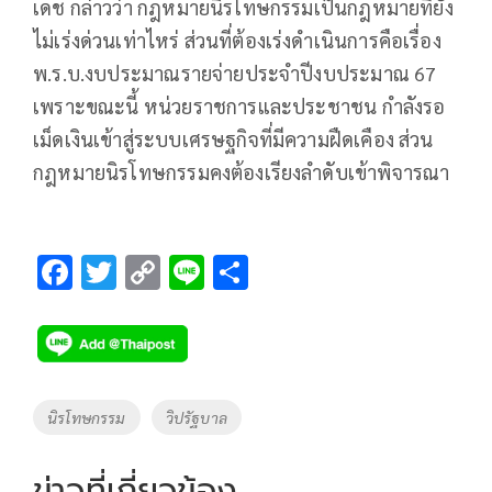
เดช กล่าวว่า กฎหมายนิรโทษกรรมเป็นกฎหมายที่ยัง
ไม่เร่งด่วนเท่าไหร่ ส่วนที่ต้องเร่งดำเนินการคือเรื่อง
พ.ร.บ.งบประมาณรายจ่ายประจำปีงบประมาณ 67
เพราะขณะนี้ หน่วยราชการและประชาชน กำลังรอ
เม็ดเงินเข้าสู่ระบบเศรษฐกิจที่มีความฝืดเคือง ส่วน
กฎหมายนิรโทษกรรมคงต้องเรียงลำดับเข้าพิจารณา
F
T
C
Li
S
ac
wi
o
n
h
e
tt
p
e
ar
b
er
y
e
o
Li
Tags
นิรโทษกรรม
วิปรัฐบาล
o
n
k
k
ข่าวที่เกี่ยวข้อง