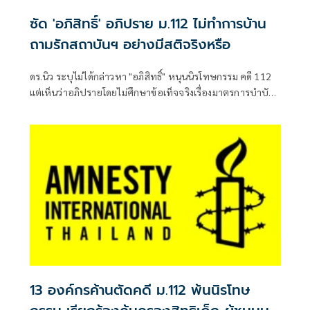
ซัด 'อภิสิทธิ์' อภิปราย ม.112 ไม่ทำการบ้าน
ถามรักสถาบันฯ อย่างมีสติจริงหรือ
ดร.นิว ระบุไม่ได้กล่าวหา "อภิสิทธิ์" หนุนนิรโทษกรรม คดี 112
แต่เห็นว่าอภิปรายโดยไม่ศึกษาข้อเท็จจริงเรื่องมาตรการบำบัด
ฟื้นฟูเยาวชน พร้อม
13 องค์กรค้านตัดคดี ม.112 พ้นนิรโทษ