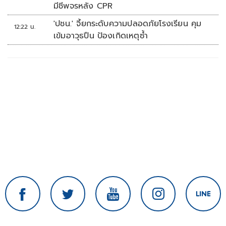
มีชีพจรหลัง CPR
'ปชน.' จี้ยกระดับความปลอดภัยโรงเรียน คุม
12:22 น.
เข้มอาวุธปืน ป้องเกิดเหตุซ้ำ