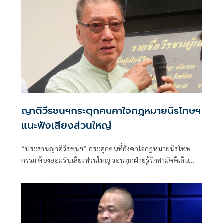
ญาติวีรชนฯกระตุกคนคาใจกฎหมายนิรโทษฯ
แนะฟังเสียงส่วนใหญ่
“ประธานญาติวีรชนฯ” กระตุกคนที่ยังคาใจกฎหมายนิรโทษ
กรรม ต้องยอมรับเสียงส่วนใหญ่ วอนทุกฝ่ายรู้รักสามัคคีเดิน
หน้าสร้างสังคมสันติสุขตามเจตนารมณ์ ย้ำหลักการ คดี ม.112
เป็น ”พระราชอำนาจ” ผู้ใดจะละเมิดมิได้เผยผู้มีอายุต่ำกว่า 18
ปีส่วนใหญ่เข้าสู่กระบวนการฟื้นฟูเกือบหมดแล้ว แนะคนที่โดน
คดีม.112 ให้ขอพระราชทานอภัยโทษเป็นรายบุคคลได้