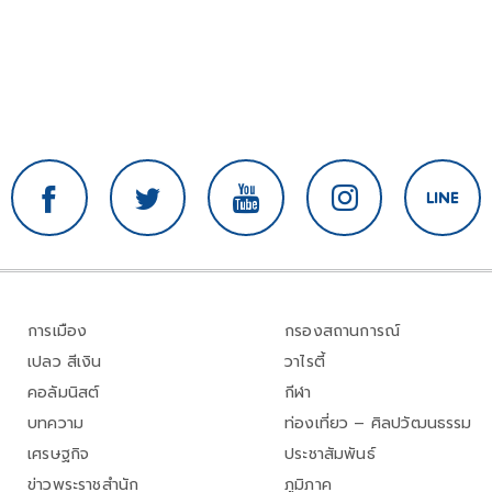
การเมือง
กรองสถานการณ์
เปลว สีเงิน
วาไรตี้
คอลัมนิสต์
กีฬา
บทความ
ท่องเที่ยว – ศิลปวัฒนธรรม
เศรษฐกิจ
ประชาสัมพันธ์
ข่าวพระราชสำนัก
ภูมิภาค