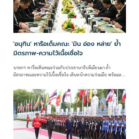
'อนุทิน' หารือเต็มคณะ 'มิน อ่อง หล่าย' ย้ำ
มิตรภาพ-ความไว้เนื้อเชื่อใจ
นายกฯ หารือเต็มคณะร่วมกับประธานาธิบดีเมียนมา ย้ำ
มิตรภาพและความไว้เนื้อเชื่อใจ เดินหน้าความร่วมมือ พร้อมลง
นาม MOU 3 ฉบับ เสริมสร้างความร่วมมือแรงงาน -จัดการ
คุณภาพน้ำ -เทคโนโลยีอวกาศ