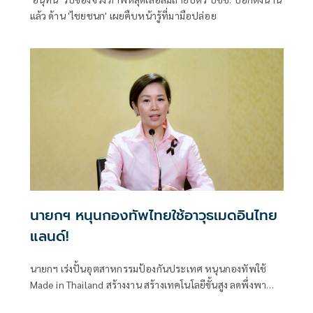
แล้ว ด้าน 'ไชยชนก' เผยคืบหน้ารู้ที่มามือปล่อย
นายกฯ หนุนกองทัพไทยใช้อาวุธเมดอินไทย
แลนด์!
นายกฯ เร่งปั้นอุตสาหกรรมป้องกันประเทศ หนุนกองทัพใช้
Made in Thailand สร้างงาน สร้างเทคโนโลยีขั้นสูง ลดพึ่งพา
การนำเข้า