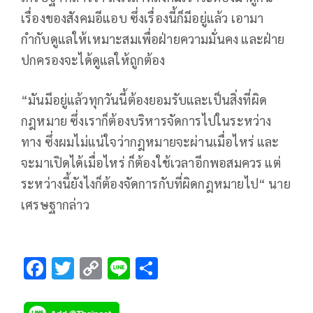
เรื่องของสังคมอีแอบ ซึ่งเรื่องนี้ก็มีอยู่แล้ว เอามา
กำกับดูแลให้เหมาะสมเพื่อฝ่ายความมั่นคง และฝ่าย
ปกครองจะได้ดูแลให้ถูกต้อง
“มันมีอยู่แล้วทุกวันนี้ต้องยอมรับและเป็นสิ่งที่ผิด
กฎหมาย ซึ่งเราก็ต้องบริหารจัดการไปในระหว่าง
ทาง ซึ่งผมไม่แน่ใจว่ากฎหมายจะผ่านเมื่อไหร่ และ
จะมาเปิดได้เมื่อไหร่ ก็ต้องใช้เวลาอีกพอสมควร แต่
ระหว่างนี้ยังไงก็ต้องจัดการกับที่ผิดกฎหมายไป“ นาย
เศรษฐากล่าว
F
T
C
Li
S
ac
wi
o
n
h
e
tt
p
e
ar