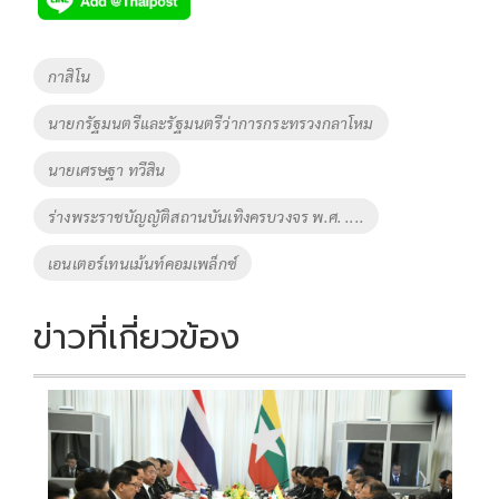
b
er
y
e
o
Li
Tags
กาสิโน
o
n
นายกรัฐมนตรีและรัฐมนตรีว่าการกระทรวงกลาโหม
k
k
นายเศรษฐา ทวีสิน
ร่างพระราชบัญญัติสถานบันเทิงครบวงจร พ.ศ. ....
เอนเตอร์เทนเม้นท์คอมเพล็กซ์
ข่าวที่เกี่ยวข้อง