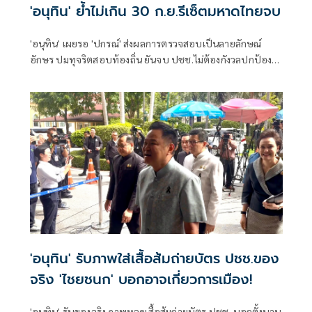
'อนุทิน' ย้ำไม่เกิน 30 ก.ย.รีเซ็ตมหาดไทยจบ
'อนุทิน' เผยรอ 'ปกรณ์' ส่งผลการตรวจสอบเป็นลายลักษณ์
อักษร ปมทุจริตสอบท้องถิ่น ยันจบ ปชช.ไม่ต้องกังวลปกป้อง
ใคร พอใจ ขรก.ยึดแนวทางปิดชื่อถือพฤติกรรม บอกไม่มีใครวิ่ง
เต้นได้ ชี้รีเซ็ต มท.จบใน ก.ย.นี้
'อนุทิน' รับภาพใส่เสื้อส้มถ่ายบัตร ปชช.ของ
จริง 'ไชยชนก' บอกอาจเกี่ยวการเมือง!
'อนุทิน' รับของจริง ภาพหลุดเสื้อส้มถ่ายบัตร ปชช. บอกตั้งนาน