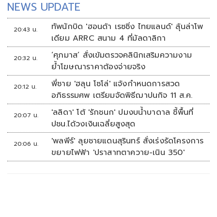
NEWS UPDATE
ทัพนักบิด 'ฮอนด้า เรซซิ่ง ไทยแลนด์' ลุ้นล่าโพ
20:43 น.
เดียม ARRC สนาม 4 ที่มัลดาลิกา
‘ศุภมาส’ สั่งเข้มตรวจคลินิกเสริมความงาม
20:32 น.
ย้ำโฆษณาราคาต้องจ่ายจริง
พี่ชาย 'ฮลุน โซโล่' แจ้งกำหนดการสวด
20:12 น.
อภิธรรมศพ เตรียมจัดพิธีฌาปนกิจ 11 ส.ค.
'ลลิดา' โต้ 'รักชนก' ปมงบน้ำบาดาล ชี้พื้นที่
20:07 น.
ปชน.ได้วงเงินเฉลี่ยสูงสุด
'พลพีร์' ลุยชายแดนสุรินทร์ สั่งเร่งรัดโครงการ
20:06 น.
ขยายไฟฟ้า 'ปราสาทตาควาย-เนิน 350'