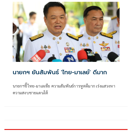
นายกฯ ยันสัมพันธ์ 'ไทย-มาเลย์' ดีมาก
นายกฯชี้ไทย-มาเลเซีย ความสัมพันธ์การทูตดีมาก เร่งแสวงหา
ความสงบชายแดนใต้