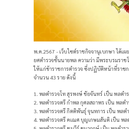
พ.ค.2567 - เว็บไซต์ราชกิจจานุเบกษา ได้เ
ยศตำรวจชั้นนายพล ความว่า มีพระบรมรา
ให้แก่ข้าราชการตำรวจ ซึ่งปฏิบัติหน้าที่รา
จำนวน 43 ราย ดังนี้
1. พลตํารวจโท สุรพงษ์ ชัยจันทร์ เป็น พลตํา
2. พลตํารวจตรี กําพล กุศลสถาพร เป็น พลตํ
3. พลตํารวจตรี กิตติพันธุ์ จุนทการ เป็น พลต
4. พลตํารวจตรี คเณศ บุญเกษมสันติ เป็น พล
5. พลตํารวจตรี ชนวีร์ ชมาฤกษ์ เป็น พลตําร