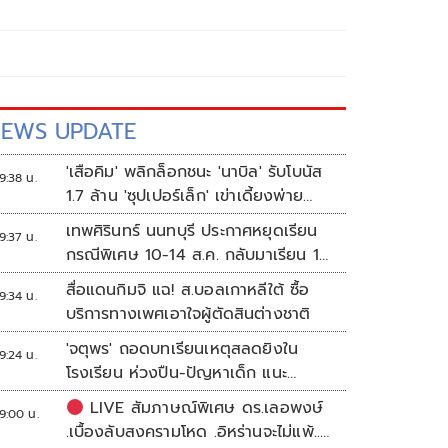
EWS UPDATE
'เสือคิม' พลิกล็อกชนะ 'นาบิล' รับโบนัส
9:38 น.
1.7 ล้าน 'ซุปเปอร์เล็ก' เข่าเดี้ยงพ่าย
TKO
เทพศิรินทร์ นนทบุรี ประกาศหยุดเรียน
9:37 น.
กรณีพิเศษ 10-14 ส.ค. กลับมาเรียน 17
ส.ค.
สื่อแดนกิมจิ แฉ! ส.บอลเกาหลีใต้ ซื้อ
9:34 น.
บริการทางเพศเอาใจผู้ตัดสินต่างชาติ
'จตุพร' ถอดบทเรียนเหตุสลดยิงใน
9:24 น.
โรงเรียน ห่วงปืน-ปัญหาเด็ก แนะ
ศธ.เร่งอุดช่องโหว่
LIVE สัมภาษณ์พิเศษ ดร.เลอพงษ์
9:00 น.
.เบื้องลับสงครามโหด .อิหร่านจะไม่แพ้..