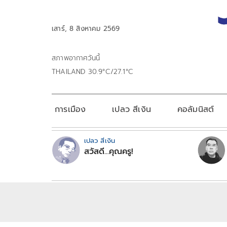
เสาร์, 8 สิงหาคม 2569
สภาพอากาศวันนี้
THAILAND 30.9°C/27.1°C
การเมือง
เปลว สีเงิน
คอลัมนิสต์
เปลว สีเงิน
สวัสดี...คุณครู!