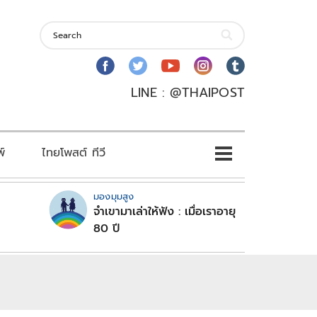
LINE : @THAIPOST
พ์
ไทยโพสต์ ทีวี
มองมุมสูง
จำเขามาเล่าให้ฟัง : เมื่อเราอายุ
80 ปี