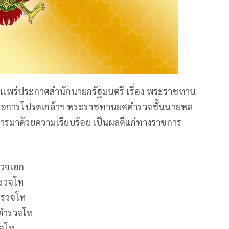
ผยแพร่ประกาศสำนักนายกรัฐมนตรี เรื่อง พระราชทาน
ชโอการโปรดเกล้าฯ พระราชทานยศตำรวจชั้นนายพล
ชการมาด้วยความเรียบร้อย เป็นผลดีแก่ทางราชการ
รวจเอก
ารวจโท
ํารวจโท
ตํารวจโท
วจโท