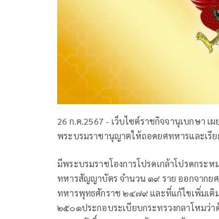
26 ก.ค.2567 - เว็บไซต์ราชกิจจานุเบกษา เ
พระบรมราชานุญาตให้ถอดยศทหารและเรียกคื
มีพระบรมราชโองการโปรดเกล้าโปรดกระห
ทหารสัญญาบัตร จำนวน ๑๙ ราย ออกจากยศ
ทหารพุทธศักราช ๒๔๗๙ และที่แก้ไขเพิ่มเติ
๒๕๐๑ประกอบระเบียบกระทรวงกลาโหมว่าด้วย