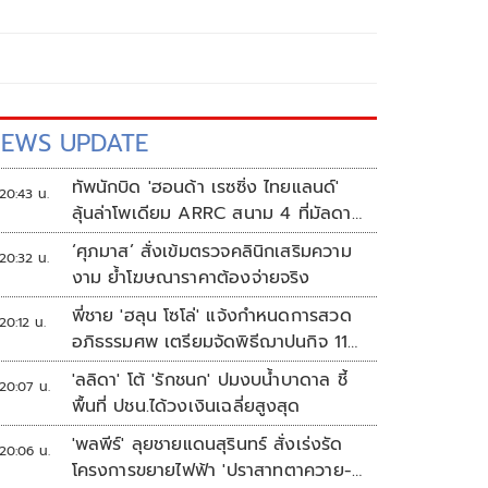
EWS UPDATE
ทัพนักบิด 'ฮอนด้า เรซซิ่ง ไทยแลนด์'
20:43 น.
ลุ้นล่าโพเดียม ARRC สนาม 4 ที่มัลดาลิ
กา
‘ศุภมาส’ สั่งเข้มตรวจคลินิกเสริมความ
20:32 น.
งาม ย้ำโฆษณาราคาต้องจ่ายจริง
พี่ชาย 'ฮลุน โซโล่' แจ้งกำหนดการสวด
20:12 น.
อภิธรรมศพ เตรียมจัดพิธีฌาปนกิจ 11
ส.ค.
'ลลิดา' โต้ 'รักชนก' ปมงบน้ำบาดาล ชี้
20:07 น.
พื้นที่ ปชน.ได้วงเงินเฉลี่ยสูงสุด
'พลพีร์' ลุยชายแดนสุรินทร์ สั่งเร่งรัด
20:06 น.
โครงการขยายไฟฟ้า 'ปราสาทตาควาย-