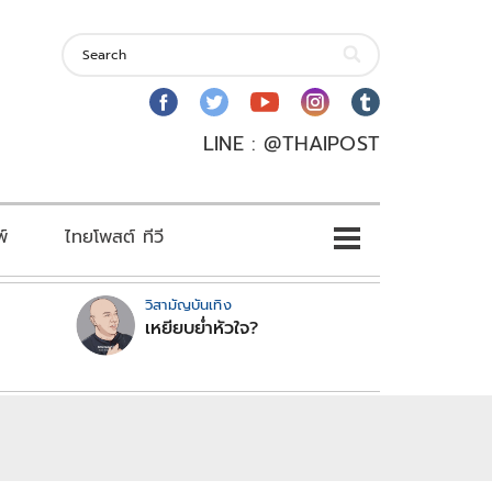
LINE : @THAIPOST
พ์
ไทยโพสต์ ทีวี
วิสามัญบันเทิง
เหยียบย่ำหัวใจ?