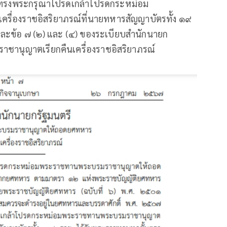
ละทรงพระกรุณาโปรดเกล้าโปรดกระหม่อม
ื่องราชอิสริยาภรณ์ที่นายทหารสัญญาบัตรทั้ง ๑๙
และข้อ ๗ (๒) และ (๔) ของระเบียบสำนักนายก
ชานุญาตเรียกคืนเครื่องราชอิสริยาภรณ์