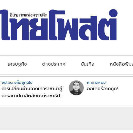
เศรษฐกิจ
ต่างประเทศ
บันเทิง
หนังสือพิม
ยังไม่ตายก็อยู่กันไป
ผักกาดหอม
การเปลี่ยนผ่านจากเทวราชามาสู่
ออเดอร์จากคุก!
การสถาปนาอัตลักษณ์ราชาธิป
ไตยแบบพุทธศาสนาในพระไตร
ปิฏก : สามัญผลสูตรในฐานะ
ทฤษฎีขีดจำกัดของอำนาจรัฐ
เหนือแรงงานและทรัพย์สิน