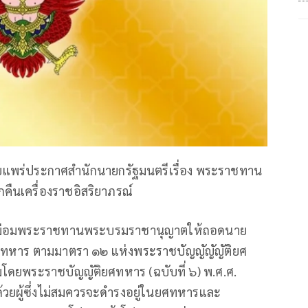
ผยแพร่ประกาศสำนักนายกรัฐมนตรีเรื่อง พระราชทาน
นเครื่องราชอิสริยาภรณ์
ม่อมพระราชทานพระบรมราชานุญาตให้ถอดนาย
ทหาร ตามมาตรา ๑๒ แห่งพระราชบัญญัญัญัติยศ
มโดยพระราชบัญญัติยศทหาร (ฉบับที่ ๖) พ.ศ.ศ.
ผู้ซึ่งไม่สมควรจะดำรงอยู่ในยศทหารและ