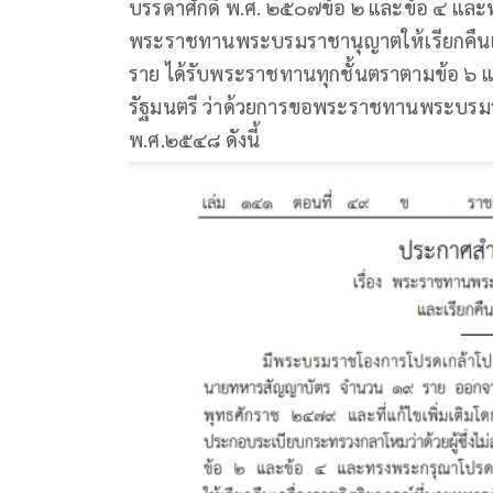
บรรดาศักดิ์ พ.ศ. ๒๕๐๗ข้อ ๒ และข้อ ๔ แ
พระราชทานพระบรมราชานุญาตให้เรียกคืนเคร
ราย ได้รับพระราชทานทุกชั้นตราตามข้อ ๖ 
รัฐมนตรี ว่าด้วยการขอพระราชทานพระบรมรา
พ.ศ.๒๕๔๘ ดังนี้