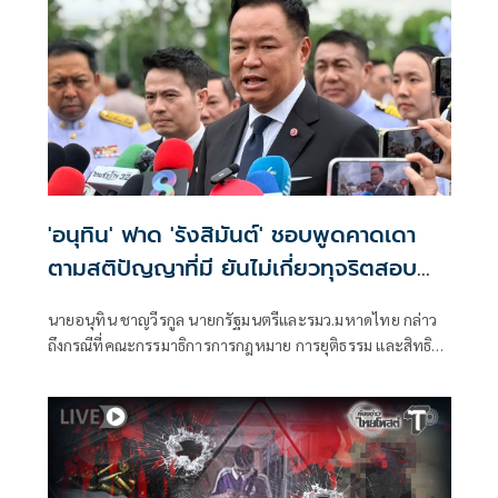
'อนุทิน' ฟาด 'รังสิมันต์' ชอบพูดคาดเดา
ตามสติปัญญาที่มี ยันไม่เกี่ยวทุจริตสอบ
ท้องถิ่น
นายอนุทิน ชาญวีรกูล นายกรัฐมนตรีและรมว.มหาดไทย กล่าว
ถึงกรณีที่คณะกรรมาธิการการกฎหมาย การยุติธรรม และสิทธิ
มนุษยชน สภาผู้แทนราษฎร ที่มี นายรังสิมันต์ โรม เป็นประธาน
กรรมาธิการ มีการอ้างชื่อนายกรัฐมนตรี เข้าไปเกี่ยวข้องกับการ
ทุจริตสอบท้องถิ่น