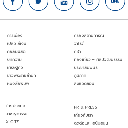
การเมือง
กรองสถานการณ์
เปลว สีเงิน
วาไรตี้
คอลัมนิสต์
กีฬา
บทความ
ท่องเที่ยว – ศิลปวัฒนธรรม
เศรษฐกิจ
ประชาสัมพันธ์
ข่าวพระราชสำนัก
ภูมิภาค
หนังสือพิมพ์
สิ่งแวดล้อม
ต่างประเทศ
PR & PRESS
อาชญากรรม
เกี่ยวกับเรา
X-CITE
ติดต่อและ สนับสนุน