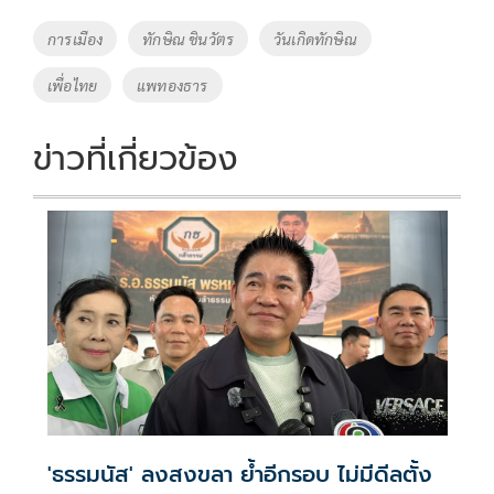
o
Li
Tags
การเมือง
ทักษิณ ชินวัตร
วันเกิดทักษิณ
o
n
เพื่อไทย
แพทองธาร
k
k
ข่าวที่เกี่ยวข้อง
'ธรรมนัส' ลงสงขลา ย้ำอีกรอบ ไม่มีดีลตั้ง