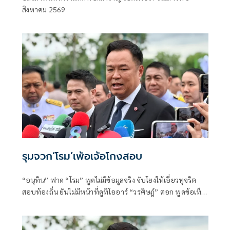
อิสรภาพแห่งความคิด กับ..สำราญ รอด
สิงหาคม 2569
เพชร
รุมจวก‘โรม’เพ้อเจ้อโกงสอบ
“อนุทิน” ฟาด “โรม” พูดไม่มีข้อมูลจริง จับโยงให้เอี่ยวทุจริต
สอบท้องถิ่น ยันไม่มีหน้าที่ดูทีโออาร์ “วรศิษฎ์” ตอก พูดข้อเท็จ
จริงไม่ครบ