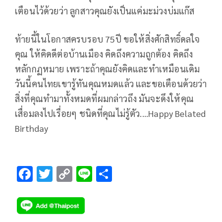
เตือนไว้ด้วยว่า ลูกสาวคุณยังเป็นแค่มะม่วงบ่มแก๊ส
ท้ายนี้ในโอกาสครบรอบ 75ปี ขอให้สิ่งศักสิทธิ์ดลใจ
คุณ ให้คิดดีต่อบ้านเมือง คิดถึงความถูกต้อง คิดถึง
หลักกฏหมาย เพราะถ้าคุณยังคิดและทำเหมือนเดิม
วันนี้คนไทยเขารู้ทันคุณหมดแล้ว และขอเตือนด้วยว่า
สิ่งที่คุณทำมาทั้งหมดที่ผมกล่าวถึง มันจะดึงให้คุณ
เสื่อมลงไปเรื่อยๆ ชนิดที่คุณไม่รู้ตัว....Happy Belated
Birthday
F
T
C
Li
S
ac
wi
o
n
h
e
tt
p
e
ar
b
er
y
e