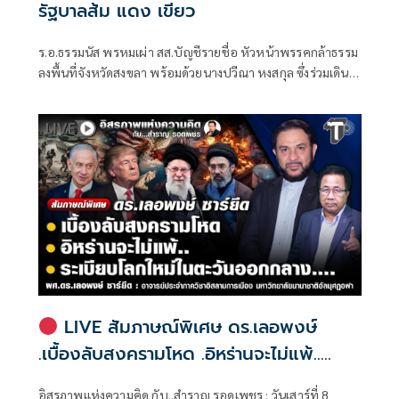
รัฐบาลส้ม แดง เขียว
ร.อ.ธรรมนัส พรหมเผ่า สส.บัญชีรายชื่อ หัวหน้าพรรคกล้าธรรม
ลงพื้นที่จังหวัดสงขลา พร้อมด้วยนางปวีณา หงสกุล ซึ่งร่วมเดิน
ทางมาด้วย เพื่อพบปะนายเดชอิศม์ ขาวทอง และสมาชิกพรรค
ณ ที่ทำการนายเดชอิศม์ โดยมีการประชุมหารือแนวทางการ
ทำงานและขับเคลื่อนนโยบายในพื้นที่ ก่อนเดินทางต่อไปยัง
จังหวัดพัทลุง
LIVE สัมภาษณ์พิเศษ ดร.เลอพงษ์
.เบื้องลับสงครามโหด .อิหร่านจะไม่แพ้..
.ระเบียบโลกใหม่ในตะวันออกกลาง…. |
อิสรภาพแห่งความคิด กับ..สำราญ รอดเพชร : วันเสาร์ที่ 8