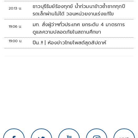
ชาวบุรีรัมย์ร้องทุกข์ น้ำท่วมนาข้าวซ้ำซากทุกปี
20:13 น.
รถเล็กผ่านไม่ได้ วอนหน่วยงานเร่งแก้ไข
มท. สั่งผู้ว่าฯทั่วประเทศ ยกระดับ 4 มาตรการ
19:06 น.
ดูแลความปลอดภัยในสถานศึกษา
19:00 น.
ปืน..!! | ห้องข่าวไทยโพสต์สุดสัปดาห์