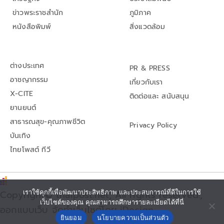
ข่าวพระราชสำนัก
ภูมิภาค
หนังสือพิมพ์
สิ่งแวดล้อม
ต่างประเทศ
PR & PRESS
อาชญากรรม
เกี่ยวกับเรา
X-CITE
ติดต่อและ สนับสนุน
ยานยนต์
สาธารณสุข-คุณภาพชีวิต
Privacy Policy
บันเทิง
ไทยโพสต์ ทีวี
เราใช้คุกกี้เพื่อพัฒนาประสิทธิภาพ และประสบการณ์ที่ดีในการใช้
Copyright© thaipost.net, All rights reserved.,
เว็บไซต์ของคุณ คุณสามารถศึกษารายละเอียดได้ที่นี่
ออกแบบเว็บ จัดทำเว็บไซต์โดย iDesign
ยินยอม
นโยบายความเป็นส่วนตัว