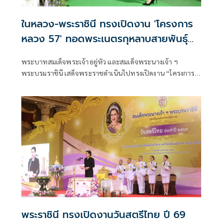
ในหลวง-พระราชินี ทรงเปิดงาน 'โครงการ
หลวง 57' ทอดพระเนตรกุหลาบสายพันธุ์
ใหม่ 'ควีนสุทิดา'
พระบาทสมเด็จพระเจ้าอยู่หัว และสมเด็จพระนางเจ้า ฯ
พระบรมราชินี เสด็จพระราชดำเนินไปทรงเปิดงาน “โครงการ
หลวง 57“ ภายใต้แนวคิด “พรรณพืชพระราชทาน สืบสาน
รักษา ต่อยอด จากดอยสู่เมือง” (The Blooming Legacy of
Royal Flora)
พระราชินี ทรงเปิดงานวันสตรีไทย ปี 69