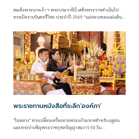
สมเด็จพระนางเจ้า ฯ พระบรมราชินี เสด็จพระราชดำเนินไป
ทรงเปิดงานวันสตรีไทย ประจำปี 2569 “แม่หลวงของแผ่นดิน
สถิตถิ่นทิพย์วิมาน สตรีไทยตั้งปณิธาน สานต่องานศิลป์แผ่น
ดิน” และทอดพระเนตรนิทรรศการเฉลิมพระเกียรติ ฯ ณ ศูนย์
แสดงสินค้าและการประชุมอิมแพ็ค เมืองทองธานี อำเภอ
ปากเกร็ด จังหวัดนนทบุรี
พระราชทานหนังสือที่ระลึก‘องค์ภา’
"ในหลวง" ทรงเปลี่ยนเครื่องทรงพระแก้วมรกตสำหรับฤดูฝน
และทรงบำเพ็ญพระราชกุศลปัญญาสมวาร 50 วัน
พระราชทาน “เจ้าฟ้าพัชรกิติยาภาฯ” พร้อมพระราชทาน