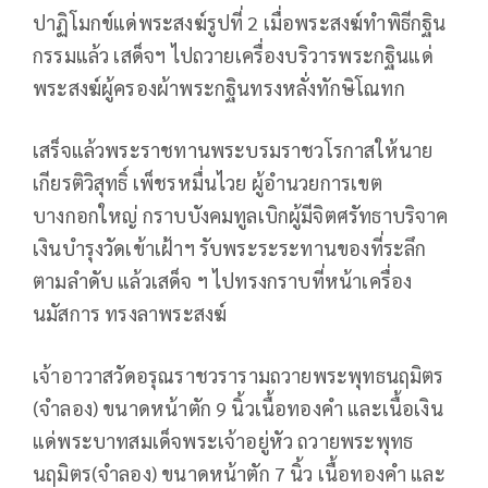
ปาฏิโมกข์แด่พระสงฆ์รูปที่ 2 เมื่อพระสงฆ์ทำพิธีกฐิน
กรรมแล้ว เสด็จฯ ไปถวายเครื่องบริวารพระกฐินแด่
พระสงฆ์ผู้ครองผ้าพระกฐินทรงหลั่งทักษิโณทก
เสร็จแล้วพระราชทานพระบรมราชวโรกาสให้นาย
เกียรติวิสุทธิ์ เพ็ชรหมื่นไวย ผู้อำนวยการเขต
บางกอกใหญ่ กราบบังคมทูลเบิกผู้มีจิตศรัทธาบริจาค
เงินบำรุงวัดเข้าเฝ้าฯ รับพระระระทานของที่ระลึก
ตามลำดับ แล้วเสด็จ ฯ ไปทรงกราบที่หน้าเครื่อง
นมัสการ ทรงลาพระสงฆ์
เจ้าอาวาสวัดอรุณราชวรารามถวายพระพุทธนฤมิตร
(จำลอง) ขนาดหน้าตัก 9 นิ้วเนื้อทองคำ และเนื้อเงิน
แด่พระบาทสมเด็จพระเจ้าอยู่หัว ถวายพระพุทธ
นฤมิตร(จำลอง) ขนาดหน้าตัก 7 นิ้ว เนื้อทองคำ และ