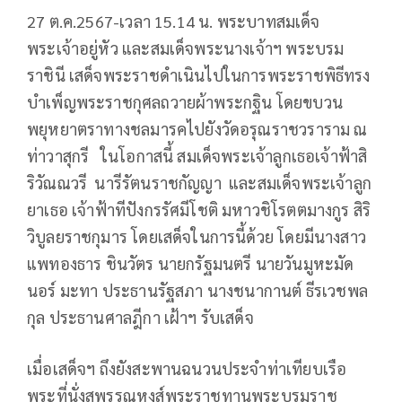
27 ต.ค.2567-เวลา 15.14 น. พระบาทสมเด็จ
พระเจ้าอยู่หัว และสมเด็จพระนางเจ้าฯ พระบรม
ราชินี เสด็จพระราชดำเนินไปในการพระราชพิธีทรง
บำเพ็ญพระราชกุศลถวายผ้าพระกฐิน โดยขบวน
พยุหยาตราทางชลมารคไปยังวัดอรุณราชวราราม ณ
ท่าวาสุกรี ในโอกาสนี้ สมเด็จพระเจ้าลูกเธอเจ้าฟ้าสิ
ริวัณณวรี นารีรัตนราชกัญญา และสมเด็จพระเจ้าลูก
ยาเธอ เจ้าฟ้าทีปังกรรัศมีโชติ มหาวชิโรตตมางกูร สิริ
วิบูลยราชกุมาร โดยเสด็จในการนี้ด้วย โดยมีนางสาว
แพทองธาร ชินวัตร นายกรัฐมนตรี นายวันมูหะมัด
นอร์ มะทา ประธานรัฐสภา นางชนากานต์ ธีรเวชพล
กุล ประธานศาลฎีกา เฝ้าฯ รับเสด็จ
เมื่อเสด็จฯ ถึงยังสะพานฉนวนประจำท่าเทียบเรือ
พระที่นั่งสุพรรณหงส์พระราชทานพระบรมราช