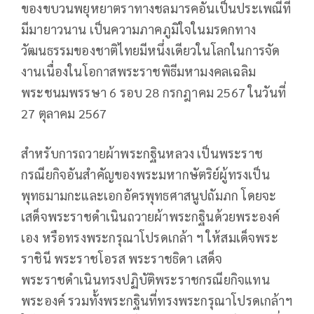
ของขบวนพยุหยาตราทางชลมารคอันเป็นประเพณีที่
มีมายาวนาน เป็นความภาคภูมิใจในมรดกทาง
วัฒนธรรมของชาติไทยมีหนึ่งเดียวในโลกในการจัด
งานเนื่องในโอกาสพระราชพิธีมหามงคลเฉลิม
พระชนมพรรษา 6 รอบ 28 กรกฎาคม 2567 ในวันที่
27 ตุลาคม 2567
สำหรับการถวายผ้าพระกฐินหลวง เป็นพระราช
กรณียกิจอันสำคัญของพระมหากษัตริย์ผู้ทรงเป็น
พุทธมามกะและเอกอัครพุทธศาสนูปถัมภก โดยจะ
เสด็จพระราชดำเนินถวายผ้าพระกฐินด้วยพระองค์
เอง หรือทรงพระกรุณาโปรดเกล้า ฯ ให้สมเด็จพระ
ราชินี พระราชโอรส พระราชธิดา เสด็จ
พระราชดำเนินทรงปฏิบัติพระราชกรณียกิจแทน
พระองค์ รวมทั้งพระกฐินที่ทรงพระกรุณาโปรดเกล้าฯ