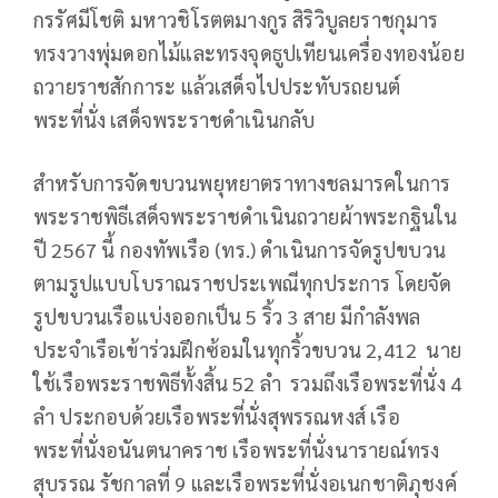
กรรัศมีโชติ มหาวชิโรตตมางกูร สิริวิบูลยราชกุมาร
ทรงวางพุ่มดอกไม้และทรงจุดธูปเทียนเครื่องทองน้อย
ถวายราชสักการะ แล้วเสด็จไปประทับรถยนต์
พระที่นั่ง เสด็จพระราชดำเนินกลับ
สำหรับการจัดขบวนพยุหยาตราทางชลมารคในการ
พระราชพิธีเสด็จพระราชดำเนินถวายผ้าพระกฐินใน
ปี 2567 นี้ กองทัพเรือ (ทร.) ดำเนินการจัดรูปขบวน
ตามรูปแบบโบราณราชประเพณีทุกประการ โดยจัด
รูปขบวนเรือแบ่งออกเป็น 5 ริ้ว 3 สาย มีกำลังพล
ประจำเรือเข้าร่วมฝึกซ้อมในทุกริ้วขบวน 2,412 นาย
ใช้เรือพระราชพิธีทั้งสิ้น 52 ลำ รวมถึงเรือพระที่นั่ง 4
ลำ ประกอบด้วยเรือพระที่นั่งสุพรรณหงส์ เรือ
พระที่นั่งอนันตนาคราช เรือพระที่นั่งนารายณ์ทรง
สุบรรณ รัชกาลที่ 9 และเรือพระที่นั่งอเนกชาติภุชงค์