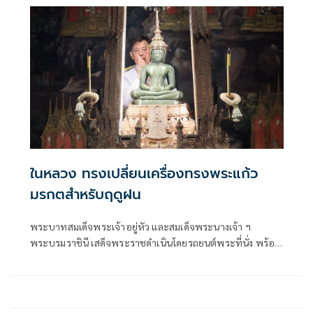
หนังสือที่ระลึก 50 วัน แก่ผู้เข้าร่วมพิธี
ในหลวง ทรงเปลี่ยนเครื่องทรงพระแก้ว
มรกตสำหรับฤดูฝน
พระบาทสมเด็จพระเจ้าอยู่หัว และสมเด็จพระนางเจ้า ฯ
พระบรมราชินี เสด็จพระราชดำเนินโดยรถยนต์พระที่นั่ง พร้อม
ด้วยสมเด็จพระเจ้าลูกเธอ เจ้าฟ้าสิริวัณณวรี นารีรัตนราชกัญญา
สมเด็จพระเจ้าลูกยาเธอ เจ้าฟ้าทีปังกรรัศมีโชติ มหาวชิโรตตมา
งกูร สิริวิบูลยราชกุมาร