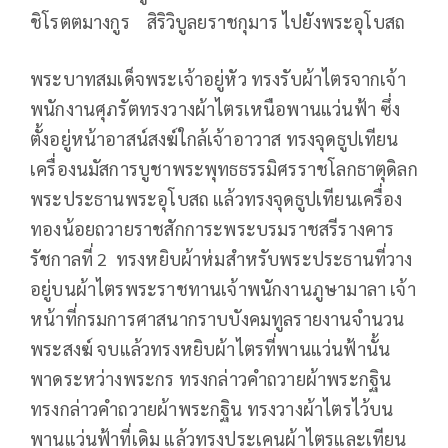
ชิโรตตมางกูร สิริวิบูลยราชกุมาร ไปยังพระอุโบสถ
พระบาทสมเด็จพระเจ้าอยู่หัว ทรงรับผ้าไตรจากเจ้า
พนักงานศุภรัตทรงวางผ้าไตรเหนือพานแว่นฟ้า ซึ่ง
ตั้งอยู่หน้าอาสน์สงฆ์ใกล้เจ้าอาวาส ทรงจุดธูปเทียน
เครื่องนมัสการบูชาพระพุทธธรรมิศรราชโลกธาตุดิลก
พระประธานพระอุโบสถ แล้วทรงจุดธูปเทียนเครื่อง
ทองน้อยถวายราชสักการะพระบรมราชสรีรางคาร
รัชกาลที่ 2 ทรงหยิบผ้าห่มสำหรับพระประธานที่วาง
อยู่บนผ้าไตรพระราชทานเจ้าพนักงานภูษามาลา เจ้า
หน้าที่กรมการศาสนากราบบังคมทูลรายงานจำนวน
พระสงฆ์ จบแล้วทรงหยิบผ้าไตรที่พานแว่นฟ้านั้น
พาดระหว่างพระกร ทรงกล่าวคำถวายผ้าพระกฐิน
ทรงกล่าวคำถวายผ้าพระกฐิน ทรงวางผ้าไตรไว้บน
พานแว่นฟ้าที่เดิม แล้วทรงประเคนผ้าไตรและเทียน