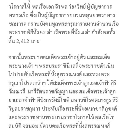
วโรกาสให้ พลเรือเอก จิรพล ว่องวิทย์ ผู้บัญชาการ
ทหารเรือ ซึ่งเป็นผู้บัญชาการขบวนพยุหยาตราทาง
ชลมารค กราบบังคมทูลพระกรุณารายงานจำนวนเรือ
พระราชพิธีทั้ง 52 ลำ เรือพระที่นั่ง 4 ลำ กำลังพลทั้ง
สิ้น 2,412 นาย
จากนั้นพระบาทสมเด็จพระเจ้าอยู่หัว และสมเด็จ
พระนางเจ้า ฯ พระบรมราชินี เสด็จพระราชดำเนิน
ไปประทับเรือพระที่นั่งสุพรรณหงส์ และทรงพระ
กรุณาโปรดเกล้าฯ ให้สมเด็จพระเจ้าลูกเธอเจ้าฟ้าสิริ
วัณณวรี นารีรัตนราชกัญญา และ สมเด็จพระเจ้าลูก
ยาเธอ เจ้าฟ้าทีปังกรรัศมีโชติ มหาวชิโรตตมางกูร สิริ
วิบูลยราชกุมาร ประทับเรือพระที่นั่งอเนกชาติภุชงค์
และพระราชทานพระบรมราชวโรกาสให้พลเรือโท
สมบัติ จูถนอม ผู้ควบคุมเรือพระที่นั่งสุพรรณหงส์