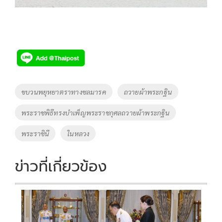
Tags
ขบวนพยุหยาตราทางชลมารค
ถวายผ้าพระกฐิน
พระราชพิธีทรงบำเพ็ญพระราชกุศลถวายผ้าพระกฐิน
พระราชินี
ในหลวง
ข่าวที่เกี่ยวข้อง