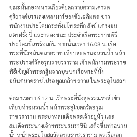
ขณะนั้นกองทหารเกียรติยศถวายความเคารพ
ดุริยางค์บรรเลงเพลงมาร์ชธงชัยเฉลิมพล ชาว
พนักงานประโคมกระทั่งมโหระทึก สังฆ์ แตรงอน
แตรฝรั่ง ปี่ และกลองชนะ ประจำเรือพระราชพิธี
ประโคมขึ้นพร้อมกัน จากนั้นเวลา 16.08 น. เรือ
พระที่นั่งอนันตนาคราช เทียบสะพานฉนวนน้ำ หน้า
พระปรางค์วัดอรุณราชวราราม เจ้าพนักงามพระราช
พิธีเชิญผ้าพระกฐินจากบุษบกเรือพระที่นั่ง
อนันตนาคราชไปรอทูลเกล้าฯ ถวาย ในพระอุโบสถฯ
ต่อมาเวลา 16.12 น. เรือพระที่นั่งสุพรรณหงส์ เข้า
เทียบท่าฉนวนน้ำ หน้าพระอุโบสถวัดอรุณ
ราชวราราม พระบาทสมเด็จพระเจ้าอยู่หัว และ
สมเด็จพระนางเจ้าฯพระบรมราชินี เสด็จขึ้นท่าฉนวน
น้ำ หน้าพระอุโบสถวัดอรุณราชวราราม พลเรือเอก