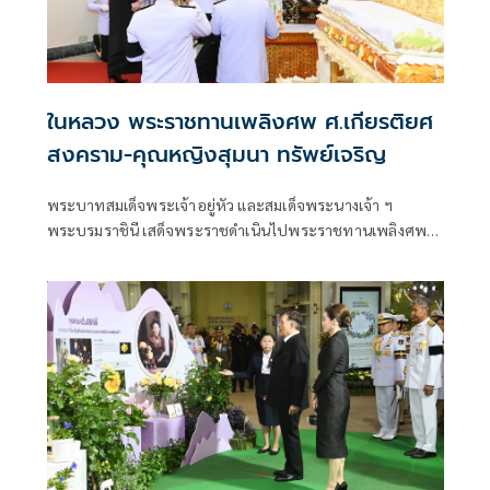
ในหลวง พระราชทานเพลิงศพ ศ.เกียรติยศ
สงคราม-คุณหญิงสุมนา ทรัพย์เจริญ
พระบาทสมเด็จพระเจ้าอยู่หัว และสมเด็จพระนางเจ้า ฯ
พระบรมราชินี เสด็จพระราชดำเนินไปพระราชทานเพลิงศพ
ศาสตราจารย์เกียรติยศสงคราม ทรัพย์เจริญ
ป.จ.,ม.ป.ช.,ม.ว.ม.,ภ.ป.ร. 3 ,ว.ป.ร.3 และคุณหญิงสุมนา ทรัพย์
เจริญ ต.จ.,ป.ม.