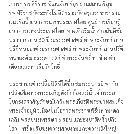
ภาพฯ รพ.ศิริราช อัฒนจันทร์อุทยานสถานพิมุข
รพ.ศิริราช วัดระฆังโฆษิตาราม วัดอรุณราชวราราม
แนวริมน้ำธนาคารแห่งประเทศไทย ศูนย์การเรียนรู้
ธนาคารแห่งประเทศไทย ทางเดินริมน้ำสวนสันติชัย
ปราการ ลาน 60 ปี ม.ธรรมศาสตร์ ท่าพระจันทร์ ลาน
ปรีดีพนมยงค์ ม.ธรรมศาสตร์ ท่าพระจันทร์ ลานปรีดี
พนงยงค์ ม.ธรรมศาสตร์ ท่าพระจันทร์่ ท่าช้าง ท่า
เตียนและท่าเรือวัดโพธิ์
ประชาชนต่างปลื้มปีติที่ได้ชื่นชมพระบารมี พากัน
เปล่งเสียงทรงพระเจริญดังกึกก้องแม่น้ำเจ้าพระยา
โบกธงตราสัญลักษณ์เฉลิมพระเกียรติพระบาทสมเด็จ
พระเจ้าอยู่หัวเนื่องในโอกาสพระราชพิธีมหามงคล
เฉลิมพระชนมพรรษา 6 รอบ และธงชาติพริ้วปลิว
ไสว พร้อมรับชมความสวยงามและความยิ่งใหญ่