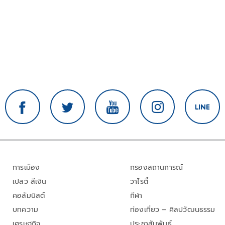
การเมือง
กรองสถานการณ์
เปลว สีเงิน
วาไรตี้
คอลัมนิสต์
กีฬา
บทความ
ท่องเที่ยว – ศิลปวัฒนธรรม
เศรษฐกิจ
ประชาสัมพันธ์