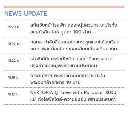
NEWS UPDATE
สกัดจับหน้าโรงพัก สองหนุ่มควบกระบะบุโรทั่ง
19:29 น.
ขนเฮโรอีน-ไอซ์ มูลค่า 100 ล้าน
กสทช. กำชับสื่อเสนอข่าวเหตุรุนแรงในโรงเรียน
18:52 น.
งดภาพสะเทือนใจ-รายละเอียดเสี่ยงเลียนแบบ
เจ้าฟ้าทีปังกรรัศมีโชติฯ ทรงทำกิจกรรมอาสา
18:22 น.
ปรุงข้าวผัดหมูพระราชทานประชาชน
โปรดเกล้าฯ พระราชทานยศข้าราชการใน
18:19 น.
พระองค์ฝ่ายทหาร 19 นาย
NEXTOPIA ชู ‘Love with Purpose’ รับวัน
18:12 น.
แม่ ดึงไลฟ์สไตล์-ความยั่งยืน สร้างประสบกา
รณ์ช้อปปิงมีความหมาย