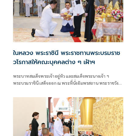
ในหลวง พระราชินี พระราชทานพระบรมราช
วโรกาสให้คณะบุคคลต่าง ๆ เฝ้าฯ
พระบาทสมเด็จพระเจ้าอยู่หัว และสมเด็จพระนางเจ้า ฯ
พระบรมราชินี เสด็จออก ณ พระที่นั่งอัมพรสถาน พระราชวัง
ดุสิต พระราชทานพระบรมราชวโรกาสให้ คณะบุคคลต่าง ๆ
เฝ้าทูลละอองธุลีพระบาท ตามลำดับดังนี้