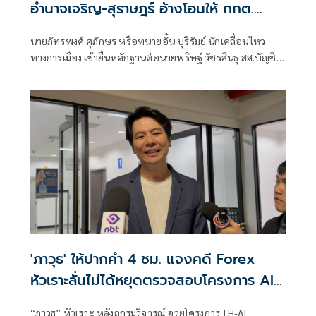
อำนาจเจริญ-สุราษฎร์ อ้างโอนให้ กกต.
เกือบล้าน
นายภัทรพงศ์ ศุภักษร หรือทนายอั๋น บุรีรัมย์ นักเคลื่อนไหว
ทางการเมือง เข้ายื่นหลักฐานต่อนายพริษฐ์ วัชรสินธุ สส.บัญชี
รายชื่อ และรองหัวหน้าพรรคประชาชน ในฐานะประธานคณะ
กรรมการประสานงานพรรคร่วมฝ่ายค้าน (วิปฝ่ายค้าน)
'ภาวุธ' ให้ปากคำ 4 ชม. แจงคดี Forex
หัวเราะลั่นไม่ได้หยุดตรวจสอบโครงการ AI
แลกจบคดี
“ภาวุธ” หัวเราะ หลังถูกรุมวิจารณ์ อวยโครงการ TH-AI