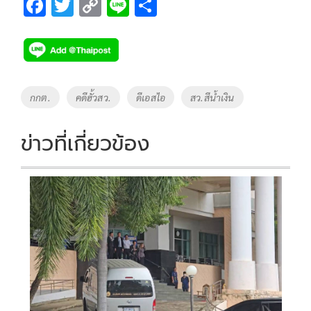
F
T
C
Li
S
ac
wi
o
n
h
e
tt
p
e
ar
b
er
y
e
o
Li
Tags
กกต.
คดีฮั้วสว.
ดีเอสไอ
สว.สีน้ำเงิน
o
n
k
k
ข่าวที่เกี่ยวข้อง