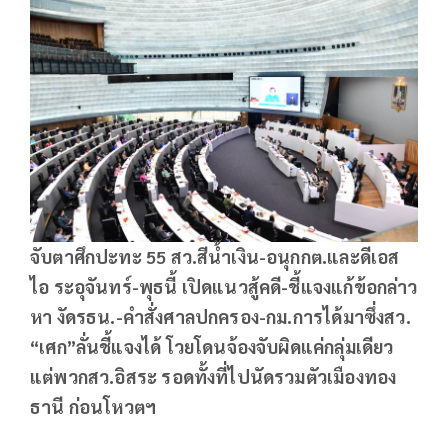
จับตาศึกปะทะ 55 สว.สีน้ำเงิน-อนุกกต.และดีเอส
ไอ ระอุจันทร์-พุธนี้ เปิดแนวสู้คดี-ชี้แจงแก้ข้อกล่าว
หา งัดรธน.-คำสั่งศาลปกครอง-กม.การได้มาซึ่งสว.
“เศก”ลั่นชี้แจงได้ โวยโดนจ้องจับผิดแค่กลุ่มเดียว
แต่พวกสว.อิสระ รอดทั้งที่ไปนัดรวมตัวเมืองทอง
ธานี ก่อนโหวตฯ