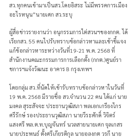
สว.ทุกคนเข้ามาเป็นสว.โดยอิสระ ไม่มีพรรคการเมือง
อะไรหนุน”นายเศก สว.ระบุ
ผู้สื่อข่าวรายงานว่า อนุกรรมการไต่สวนฯของกกต. ได้
เรียกสว. 55 คนไปรับทราบข้อกล่าวหาและเข้าชี้แจง
แก้ข้อกล่าวหาระหว่างวันที่19-21 พ.ค. 2568 ที่
สำนักงานคณะกรรมการการเลือกตั้ง (กกต.)ศูนย์รา
ชการฯแจ้งวัฒนะ อาคาร B กรุงเทพฯ
โดยกลุ่ม สว.ที่นัดให้เข้ารับทราบข้อกล่าวหาในวันที่
19 พ.ค. 2568 มีรายชื่อ สว.จำนวน 22 คน ได้แก่ นาย
มงคล สุระสัจจะ ประธานวุฒิสภา พลเอกเกรียงไกร
ศรีรักษ์ รองประธานวุฒิสภา นายวีระศักดิ์ วิจิตร์
แสงศรี พล.ต.ท.บุญจันทร์ นวลสายนายเศก จุลเกสร
นายประพนธ์ ตั้งศรีเกียรติกุล นายอลงกต วรกี นาย