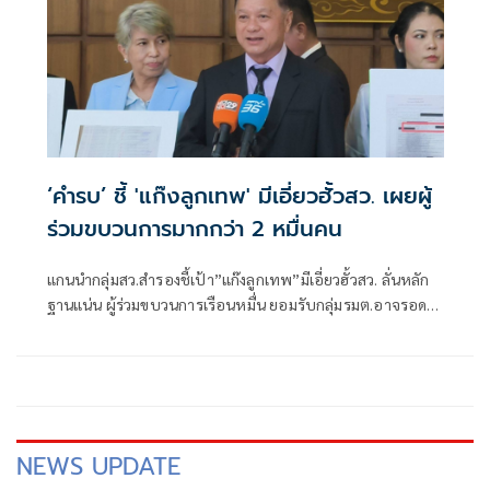
‘คำรบ’ ชี้ 'แก๊งลูกเทพ' มีเอี่ยวฮั้วสว. เผยผู้
ร่วมขบวนการมากกว่า 2 หมื่นคน
แกนนำกลุ่มสว.สำรองชี้เป้า”แก๊งลูกเทพ”มีเอี่ยวฮั้วสว. ลั่นหลัก
ฐานแน่น ผู้ร่วมขบวนการเรือนหมื่น ยอมรับกลุ่มรมต.อาจรอด
เพราะคดีอาญา หลักฐานต้องชัดสิ้นข้อสงสัย เตือนกกต.หากไม่
ส่งศาลฎีกาสอย 138 สว.โดนร้องเอาผิดติดคุก!
NEWS UPDATE