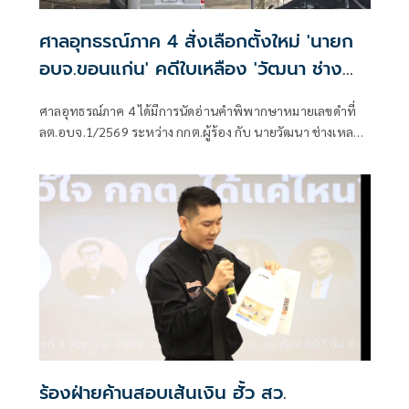
ศาลอุทธรณ์ภาค 4 สั่งเลือกตั้งใหม่ 'นายก
อบจ.ขอนแก่น' คดีใบเหลือง 'วัฒนา ช่าง
เหลา'
ศาลอุทธรณ์ภาค 4 ได้มีการนัดอ่านคำพิพากษาหมายเลขดำที่
ลต.อบจ.1/2569 ระหว่าง กกต.ผู้ร้อง กับ นายวัฒนา ช่างเหลา
ผู้คัดค้าน เรื่อง พรบ.การเลือกตั้งสมาชิกสภาท้องถิ่นหรือผู้
บริหารท้องถิ่น (ขอให้มีการเลือกตั้ง นายก อบจ.ใหม่)
ร้องฝ่ายค้านสอบเส้นเงิน ฮั้ว สว.