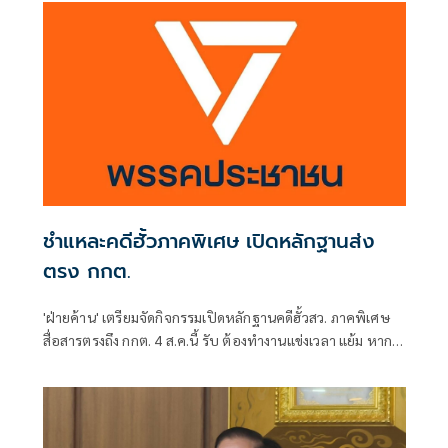
ชำแหละคดีฮั้วภาคพิเศษ เปิดหลักฐานส่ง
ตรง กกต.
'ฝ่ายค้าน' เตรียมจัดกิจกรรมเปิดหลักฐานคดีฮั้วสว. ภาคพิเศษ
สื่อสารตรงถึง กกต. 4 ส.ค.นี้ รับ ต้องทำงานแข่งเวลา แย้ม หาก
ยกคำร้องทั้งหมด-ตัดตอนบางรายส่งศาล ต้องดูเข้าข่ายละเว้น
การปฏิบัติหน้าที่หรือไม่