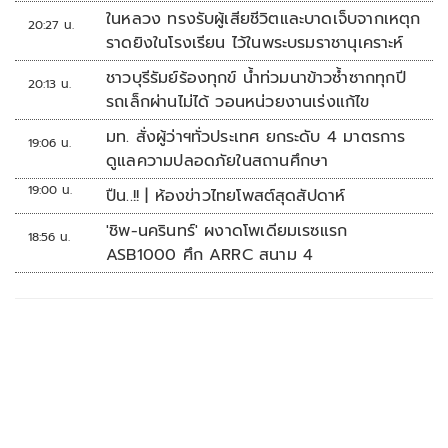
ในหลวง ทรงรับผู้เสียชีวิตและบาดเจ็บจากเหตุก
20:27 น.
ราดยิงในโรงเรียน ไว้ในพระบรมราชานุเคราะห์
ชาวบุรีรัมย์ร้องทุกข์ น้ำท่วมนาข้าวซ้ำซากทุกปี
20:13 น.
รถเล็กผ่านไม่ได้ วอนหน่วยงานเร่งแก้ไข
มท. สั่งผู้ว่าฯทั่วประเทศ ยกระดับ 4 มาตรการ
19:06 น.
ดูแลความปลอดภัยในสถานศึกษา
19:00 น.
ปืน..!! | ห้องข่าวไทยโพสต์สุดสัปดาห์
'ชิพ-นครินทร์' ผงาดโพเดียมเรซแรก
18:56 น.
ASB1000 ศึก ARRC สนาม 4