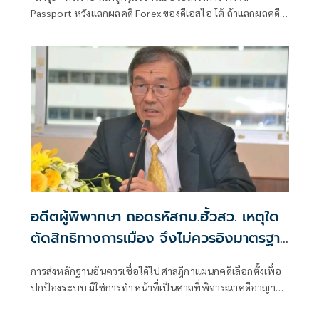
Passport หวังแลกผลคดี Forex ของดีเอสไอ โต้ ถ้าแลกผลคดี
ได้คงไม่มายืนอยู่ตรงนี้ รับลดบทบาทตรวจสอบ เหตุติดภารกิจ
งานประชุมคณะอนุฯหลายชุด เผยยังมีเพื่อน สส.รายอื่นของ
พรรคประชาชน รับผิดชอบโดยตรงอยู่แล้ว
อดีตผู้พิพากษา ถอดรหัสกม.ฮั้วสว. เหตุใด
ตัดสิทธิทางการเมือง จึงไม่ควรอิงมาตรฐาน
เดียวกับคดีอาญา
การส่งหลักฐานอันควรเชื่อได้ไปศาลฎีกาแผนกคดีเลือกตั้งเพื่อ
ปกป้องระบบ มิใช่การทำหน้าที่เป็นศาลที่พิจารณาคดีอาญา
เพื่อลงโทษตัวบุคคล