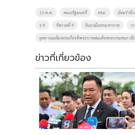
b
er
y
e
o
Li
Tags
13 ต.ค.
คณะรัฐมนตรี
ครม.
น้อมรำลึก
o
n
ร.9
รัชกาลที่ 9
วันนวมินทรมหาราช
วา
k
k
อุทยานเฉลิมพระเกียรติพระบาทสมเด็จพระบรมชนกาธิ
ข่าวที่เกี่ยวข้อง