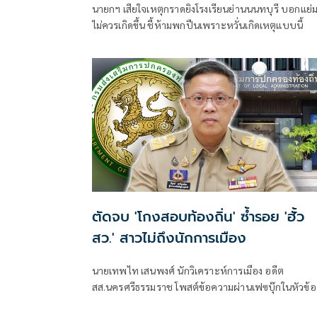
นายกฯ เสียใจเหตุกราดยิงโรงเรียนย่านนนทบุรี บอกแย่
ไม่ควรเกิดขึ้น ชี้ห้ามพกปืนเพราะหวั่นเกิดเหตุแบบนี้
ตัดจบ 'โกงสอบท้องถิ่น' ซ้ำรอย 'ฮั้ว
สว.' สาวไม่ถึงนักการเมือง
นายเทพไท เสนพงศ์ นักวิเคราะห์การเมือง อดีต
สส.นครศรีธรรมราช โพสต์ข้อความผ่านเฟซบุ๊กในหัวข้อ
"โกง สว.-โกงสอบท้องถิ่น ตัดจบ ไม่ถึงนักการเมือง โดยระ