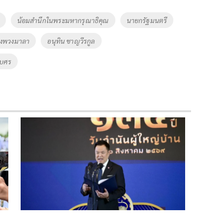
น้อมสำนึกในพระมหากรุณาธิคุณ
นายกรัฐมนตรี
งพวงมาลา
อนุทิน ชาญวีรกูล
เบศร