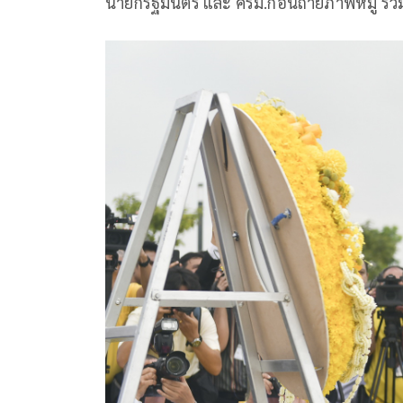
นายกรัฐมนตรี และ ครม.ก่อนถ่ายภาพหมู่ ร่ว