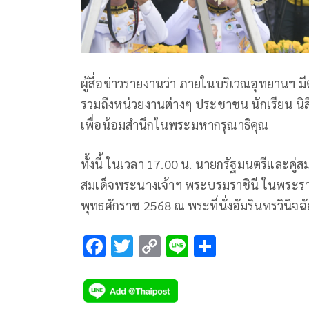
ผู้สื่อข่าวรายงานว่า ภายในบริเวณอุทยานฯ
รวมถึงหน่วยงานต่างๆ ประชาชน นักเรียน น
เพื่อน้อมสำนึกในพระมหากรุณาธิคุณ
ทั้งนี้ ในเวลา 17.00 น. นายกรัฐมนตรีและคู่
สมเด็จพระนางเจ้าฯ พระบรมราชินี ในพระร
พุทธศักราช 2568 ณ พระที่นั่งอัมรินทรวินิ
F
T
C
Li
S
ac
wi
o
n
h
e
tt
p
e
ar