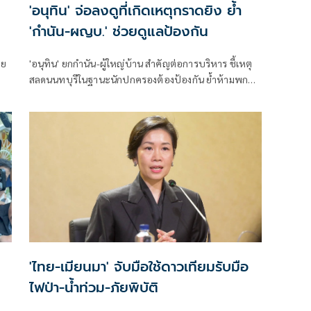
'อนุทิน' จ่อลงดูที่เกิดเหตุกราดยิง ย้ำ
'กำนัน-ผญบ.' ช่วยดูแลป้องกัน
ทย
'อนุทิน' ยกกำนัน-ผู้ใหญ่บ้าน สำคัญต่อการบริหาร ชี้เหตุ
สลดนนทบุรีในฐานะนักปกครองต้องป้องกัน ย้ำห้ามพกปืน
ึง
ล้อมคอกแล้วแต่ยังเล็ดลอดได้ ขอร่วมมือดูแลพื้นที่เข้ม
เตรียมรุดลงดูที่เกิดเหตุ
'ไทย-เมียนมา' จับมือใช้ดาวเทียมรับมือ
ไฟป่า-น้ำท่วม-ภัยพิบัติ