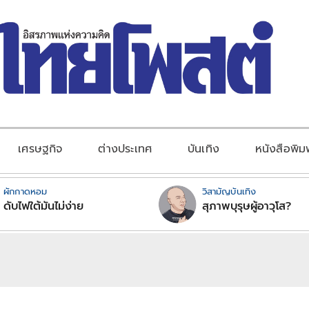
เศรษฐกิจ
ต่างประเทศ
บันเทิง
หนังสือพิม
ผักกาดหอม
วิสามัญบันเทิง
ดับไฟใต้มันไม่ง่าย
สุภาพบุรุษผู้อาวุโส?