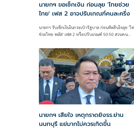
นายกฯ ขอเช็กเงิน ก่อนลุย 'ไทยช่วย
ไทย' เฟส 2 อาจปรับเกณฑ์คนละครึ่ง
นายกฯ รับเช็กเงินในกระเป๋ารัฐบาล ก่อนตัดสินใจลุย 'ไ
ช่วยไทย พลัส' เฟส 2 หรือปรับเกณฑ์ 50:50 สวนคน
วิจารณ์ปมเป็นภาระประชาชน ชี้การค้า-จีดีพี พุ่งไม่พูดถ
ยันสถานะคลังยังแข็งแรง
นายกฯ เสียใจ เหตุกราดยิงรร.ย่าน
นนทบุรี แย่มากไม่ควรเกิดขึ้น