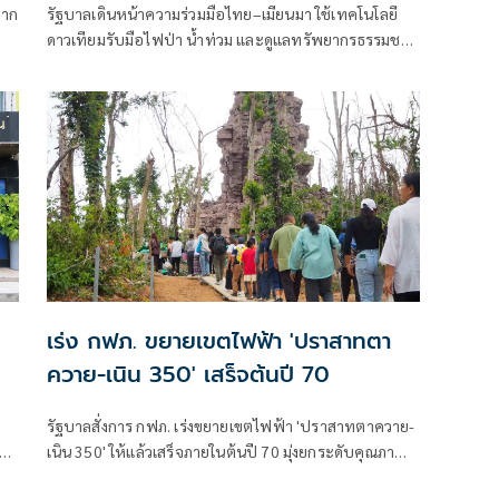
มาก
รัฐบาลเดินหน้าความร่วมมือไทย–เมียนมา ใช้เทคโนโลยี
ดาวเทียมรับมือไฟป่า น้ำท่วม และดูแลทรัพยากรธรรมชาติ
ชายแดน ยกระดับการจัดการภัยพิบัติและสิ่งแวดล้อมร่วม
กัน
เร่ง กฟภ. ขยายเขตไฟฟ้า 'ปราสาทตา
ควาย-เนิน 350' เสร็จต้นปี 70
รัฐบาลสั่งการ กฟภ. เร่งขยายเขตไฟฟ้า 'ปราสาทตาควาย-
เนิน 350' ให้แล้วเสร็จภายในต้นปี 70 มุ่งยกระดับคุณภาพ
บุ
ชีวิตและขวัญกำลังพลแนวหน้า เสริมสร้างความมั่นคง