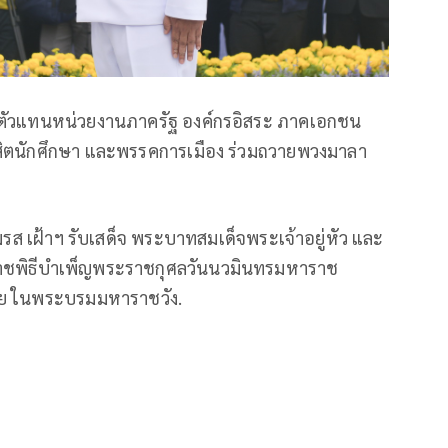
 มีตัวแทนหน่วยงานภาครัฐ องค์กรอิสระ ภาคเอกชน
ิสิตนักศึกษา และพรรคการเมือง ร่วมถวายพวงมาลา
สมรส เฝ้าฯ รับเสด็จ พระบาทสมเด็จพระเจ้าอยู่หัว และ
าชพิธีบำเพ็ญพระราชกุศลวันนวมินทรมหาราช
จฉัย ในพระบรมมหาราชวัง.