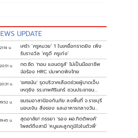
EWS UPDATE
เศร้า ‘ครูหมวย’ 1 ในเหยื่อกราดยิง เพิ่ง
21:14 น.
รับรางวัล ‘ครูดี ครูเก่ง’
กต.ซัด 'ทอม แอนดรูส์' ไม่เป็นมืออาชีพ
20:51 น.
จ่อร้อง HRC ปมพาดพิงไทย
'ยศชนัน' รุดบริจาคเลือดช่วยผู้บาดเจ็บ
20:31 น.
เหตุยิง รร.เทพศิรินทร์ ชวนประชาชน
ร่วมบริจาค
ชมรมอาสาป้องกันภัย ลงพื้นที่ จ.ราชบุรี
19:52 น.
มอบเงิน สิ่งของ และอาหารกลางวัน
แก่โรงเรียนบ้านหนองน้ำใส
สุดอาลัย! ภรรยา 'รอง ผอ.กิตติพงศ์'
19:45 น.
โพสต์ถึงสามี 'หนูและลูกภูมิใจในตัวพี่'