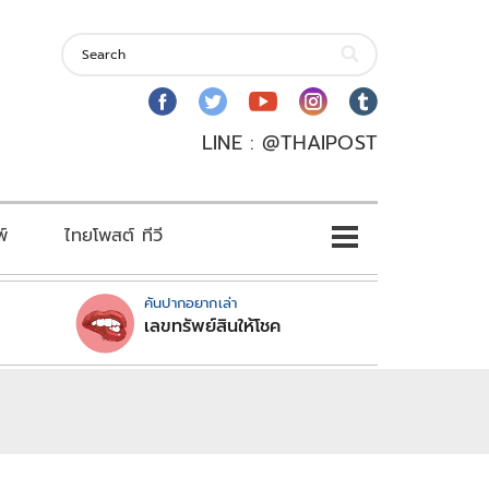
LINE : @THAIPOST
พ์
ไทยโพสต์ ทีวี
คันปากอยากเล่า
เลขทรัพย์สินให้โชค