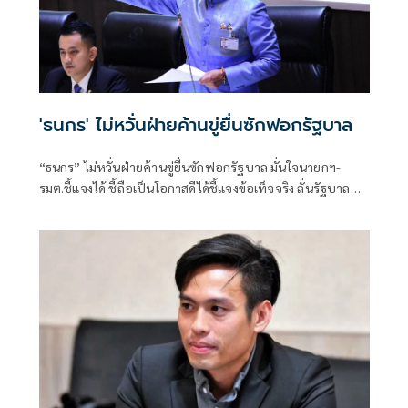
'ธนกร' ไม่หวั่นฝ่ายค้านขู่ยื่นซักฟอกรัฐบาล
“ธนกร” ไม่หวั่นฝ่ายค้านขู่ยื่นซักฟอกรัฐบาล มั่นใจนายกฯ-
รมต.ชี้แจงได้ ชี้ถือเป็นโอกาสดีได้ชี้แจงข้อเท็จจริง ลั่นรัฐบาล
พร้อมให้ตรวจสอบทุกเรื่อง เหน็บอภิปรายด้วยข้อเท็จจริง ไม่ใช่
มีแต่น้ำ ไม่มีเนื้อ