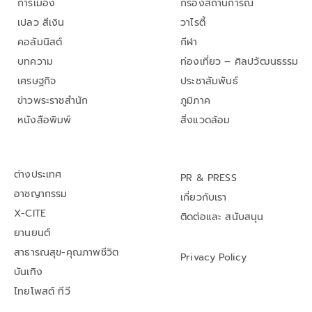
การเมือง
กรองสถานการณ์
เปลว สีเงิน
วาไรตี้
คอลัมนิสต์
กีฬา
บทความ
ท่องเที่ยว – ศิลปวัฒนธรรม
เศรษฐกิจ
ประชาสัมพันธ์
ข่าวพระราชสำนัก
ภูมิภาค
หนังสือพิมพ์
สิ่งแวดล้อม
ต่างประเทศ
PR & PRESS
อาชญากรรม
เกี่ยวกับเรา
X-CITE
ติดต่อและ สนับสนุน
ยานยนต์
สาธารณสุข-คุณภาพชีวิต
Privacy Policy
บันเทิง
ไทยโพสต์ ทีวี