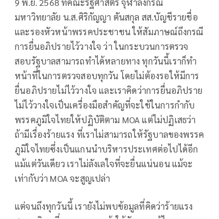
9 พ.ย. 2568 ที่คณะรัฐศาสตร์ จุฬาลงกรณ์
มหาวิทยาลัย น.ส.ศิริกัญญา ตันสกุล สส.บัญชีรายชื่อ
และรองหัวหน้าพรรคประชาชน ให้สัมภาษณ์ถึงกรณี
การยื่นอภิปรายไว้วางใจ ว่า ในกระบวนการตรวจ
สอบรัฐบาลสามารถทำได้หลายทาง ทุกวันนี้เราก็ทำ
หน้าที่ในการตรวจสอบทุกวัน โดยไม่ต้องรอให้มีการ
ยื่นอภิปรายไม่ไว้วางใจ และเราคิดว่าการยื่นอภิปราย
ไม่ไว้วางใจเป็นเครื่องมือสำคัญที่จะใช้ในการกำกับ
พรรคภูมิใจไทยให้ปฏิบัติตาม MOA แต่ไม่ปฏิเสธว่า
ถ้ามีเรื่องร้ายแรง ที่เราไม่สามารถให้รัฐบาลของพรรค
ภูมิใจไทยซึ่งเป็นแกนนำบริหารประเทศต่อไปได้อีก
แม้แต่วันเดียว เราไม่ลังเลใจที่จะยื่นแน่นอน แม้จะ
เท่ากับว่า MOA จะสูญเปล่า
แต่จนถึงทุกวันนี้ เรายังไม่พบข้อมูลที่คิดว่าร้ายแรง