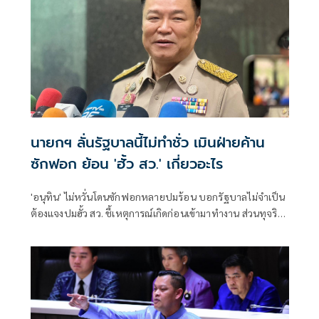
นายกฯ ลั่นรัฐบาลนี้ไม่ทำชั่ว เมินฝ่ายค้าน
ซักฟอก ย้อน 'ฮั้ว สว.' เกี่ยวอะไร
'อนุทิน' ไม่หวั่นโดนซักฟอกหลายปมร้อน บอกรัฐบาลไม่จำเป็น
ต้องแจงปมฮั้ว สว. ชี้เหตุการณ์เกิดก่อนเข้ามาทำงาน ส่วนทุจริต
สอบท้องถิ่นทำเต็มที่ เรื่องจบแล้ว ยันไม่ต้องมีองครักษ์พิทักษ์