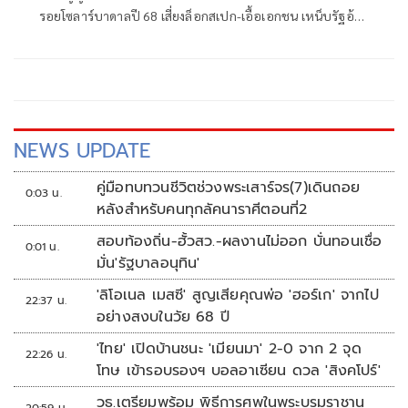
รอยโซลาร์บาดาลปี 68 เสี่ยงล็อกสเปก-เอื้อเอกชน เหน็บรัฐอ้าง
งบไม่พอแต่ยังเดินหน้าโครงการ
NEWS UPDATE
คู่มือทบทวนชีวิตช่วงพระเสาร์จร(7)เดินถอย
0:03 น.
หลังสำหรับคนทุกลัคนาราศีตอนที่2
สอบท้องถิ่น-ฮั้วสว.-ผลงานไม่ออก บั่นทอนเชื่อ
0:01 น.
มั่น'รัฐบาลอนุทิน'
'ลิโอเนล เมสซี' สูญเสียคุณพ่อ 'ฮอร์เก' จากไป
22:37 น.
อย่างสงบในวัย 68 ปี
'ไทย' เปิดบ้านชนะ 'เมียนมา' 2-0 จาก 2 จุด
22:26 น.
โทษ เข้ารอบรองฯ บอลอาเซียน ดวล 'สิงคโปร์'
วธ.เตรียมพร้อม พิธีการศพในพระบรมราชานุ