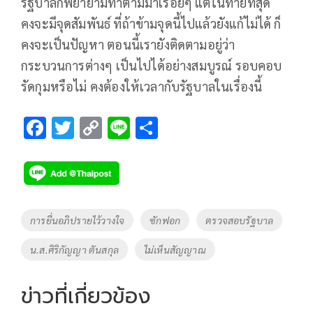
รัฐบาลก็พยายามทำตามมาเรื่อยๆ แต่ในท้ายที่สุด
คงจะมีจุดสัมพันธ์ ที่ถ้าข้ามจุดนี้ไปแล้วยังแก้ไม่ได้ ก็
คงจะเป็นปัญหา ตอนนี้เรายังติดตามอยู่ว่า
กระบวนการต่างๆ เป็นไปได้อย่างสมบูรณ์ รอบคอบ
รัดกุมหรือไม่ คงต้องให้เวลากับรัฐบาลในเรื่องนี้
F
T
C
Li
S
ac
wi
o
n
h
e
tt
p
e
ar
b
er
y
e
o
Li
Tags
การยื่นอภิปรายไว้วางใจ
ซักฟอก
ตรวจสอบรัฐบาล
o
n
น.ส.ศิริกัญญา ตันสกุล
ไม่เห็นสัญญาณ
k
k
ข่าวที่เกี่ยวข้อง