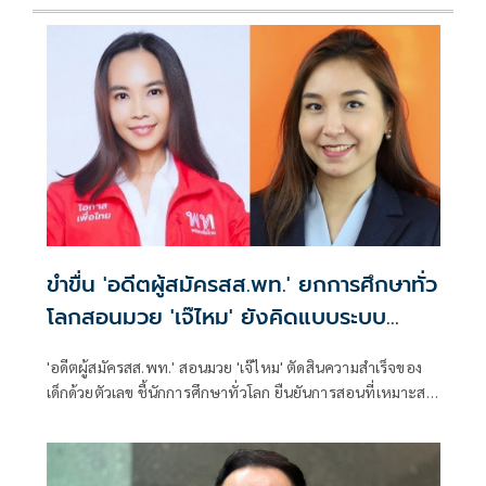
ขำขื่น 'อดีตผู้สมัครสส.พท.' ยกการศึกษาทั่ว
โลกสอนมวย 'เจ๊ไหม' ยังคิดแบบระบบ
ราชการเดิม
'อดีตผู้สมัครสส.พท.' สอนมวย 'เจ๊ไหม' ตัดสินความสำเร็จของ
เด็กด้วยตัวเลข ชี้นักการศึกษาทั่วโลก ยืนยันการสอนที่เหมาะสม
ที่สุดสำหรับเด็กเล็กคือ Play-Based Learning หรือ เรียนรู้ผ่าน
การเล่น ไม่ใช่การนั่งท่องจำในห้องเรียน เหน็บพรรคก้าวหน้ายัง
คิดแบบเดียวกับระบบราชการเดิม