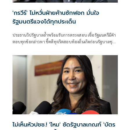
'กรวีร์' ไม่หวั่นฝ่ายค้านซักฟอก มั่นใจ
รัฐมนตรีแจงได้ทุกประเด็น
ประธานวิปรัฐบาลย้ำพร้อมรับการตรวจสอบ เชื่อรัฐมนตรีมีคำ
ตอบทุกข้อกล่าวหา ชี้คดีทุจริตสอบท้องถิ่นเกิดก่อนรัฐบาลชุด
ปัจจุบันเข้าบริหารประเทศ พร้อมยืนยันไม่เกี่ยวข้องกับนายก
รัฐมนตรีและรัฐมนตรีพรรคภูมิใจไทย
ไม่เห็นหัวปชช.! 'ไหม' ซัดรัฐบาลเกณฑ์ 'บัตร