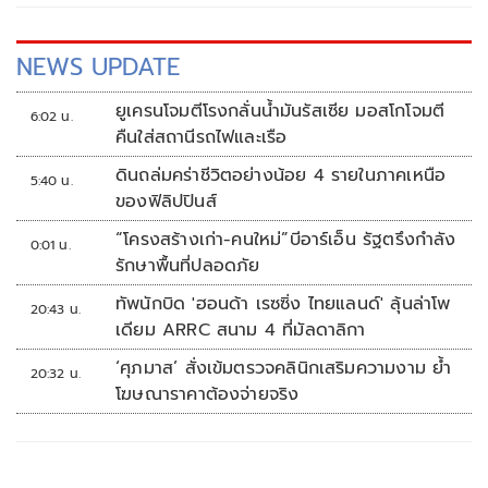
NEWS UPDATE
ยูเครนโจมตีโรงกลั่นน้ำมันรัสเซีย มอสโกโจมตี
6:02 น.
คืนใส่สถานีรถไฟและเรือ
ดินถล่มคร่าชีวิตอย่างน้อย 4 รายในภาคเหนือ
5:40 น.
ของฟิลิปปินส์
“โครงสร้างเก่า-คนใหม่”บีอาร์เอ็น รัฐตรึงกำลัง
0:01 น.
รักษาพื้นที่ปลอดภัย
ทัพนักบิด 'ฮอนด้า เรซซิ่ง ไทยแลนด์' ลุ้นล่าโพ
20:43 น.
เดียม ARRC สนาม 4 ที่มัลดาลิกา
‘ศุภมาส’ สั่งเข้มตรวจคลินิกเสริมความงาม ย้ำ
20:32 น.
โฆษณาราคาต้องจ่ายจริง