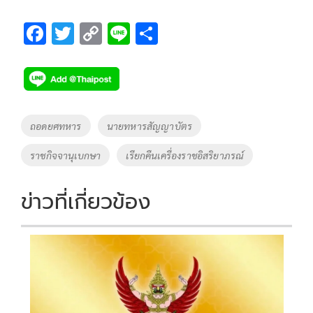
F
T
C
Li
S
ac
wi
o
n
h
e
tt
p
e
ar
b
er
y
e
o
Li
Tags
ถอดยศทหาร
นายทหารสัญญาบัตร
o
n
ราชกิจจานุเบกษา
เรียกคืนเครื่องราชอิสริยาภรณ์
k
k
ข่าวที่เกี่ยวข้อง