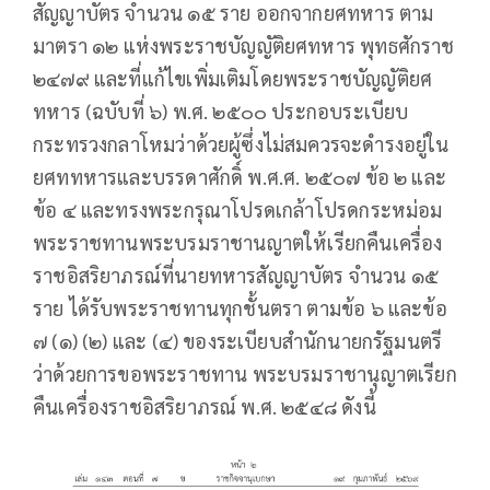
สัญญาบัตร จำนวน ๑๕ ราย ออกจากยศทหาร ตาม
มาตรา ๑๒ แห่งพระราชบัญญัติยศทหาร พุทธศักราช
๒๔๗๙ และที่แก้ไขเพิ่มเติมโดยพระราชบัญญัติยศ
ทหาร (ฉบับที่ ๖) พ.ศ. ๒๕๐๐ ประกอบระเบียบ
กระทรวงกลาโหมว่าด้วยผู้ซึ่งไม่สมควรจะดำรงอยู่ใน
ยศททหารและบรรดาศักดิ์ พ.ศ.ศ. ๒๕๐๗ ข้อ ๒ และ
ข้อ ๔ และทรงพระกรุณาโปรดเกล้าโปรดกระหม่อม
พระราชทานพระบรมราชานญาตให้เรียกคืนเครื่อง
ราชอิสริยาภรณ์ที่นายทหารสัญญาบัตร จำนวน ๑๕
ราย ได้รับพระราชทานทุกชั้นตรา ตามข้อ ๖ และข้อ
๗ (๑) (๒) และ (๔) ของระเบียบสำนักนายกรัฐมนตรี
ว่าด้วยการขอพระราชทาน พระบรมราชานุญาตเรียก
คืนเครื่องราชอิสริยาภรณ์ พ.ศ. ๒๕๔๘ ดังนี้