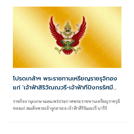
โปรดเกล้าฯ พระราชทานเหรียญราชรุจิทอง
แก่ 'เจ้าฟ้าสิริวัณณวรี-เจ้าฟ้าทีปังกรรัศมี
โชติ'
ราชกิจจานุเบกษาเผยแพร่ประกาศพระราชทานเหรียญราชรุจิ
ทองแก่ สมเด็จพระเจ้าลูกยาเธอ เจ้าฟ้าสิริวัณณวรี นารีรั