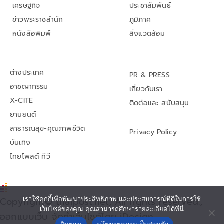
เศรษฐกิจ
ประชาสัมพันธ์
ข่าวพระราชสำนัก
ภูมิภาค
หนังสือพิมพ์
สิ่งแวดล้อม
ต่างประเทศ
PR & PRESS
อาชญากรรม
เกี่ยวกับเรา
X-CITE
ติดต่อและ สนับสนุน
ยานยนต์
สาธารณสุข-คุณภาพชีวิต
Privacy Policy
บันเทิง
ไทยโพสต์ ทีวี
เราใช้คุกกี้เพื่อพัฒนาประสิทธิภาพ และประสบการณ์ที่ดีในการใช้
Copyright© thaipost.net, All rights reserved.,
เว็บไซต์ของคุณ คุณสามารถศึกษารายละเอียดได้ที่นี่
ออกแบบเว็บ จัดทำเว็บไซต์โดย iDesign