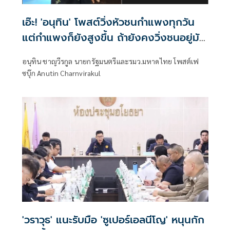
เอ๊ะ! 'อนุทิน' โพสต์วิ่งหัวชนกำแพงทุกวัน
แต่กำแพงก็ยังสูงขึ้น ถ้ายังคงวิ่งชนอยู่มัน
ก็เจ็บหัวอีก
อนุทิน ชาญวีรกูล นายกรัฐมนตรีและรมว.มหาดไทย โพสต์เฟ
ซบุ๊ก Anutin Charnvirakul
'วราวุธ' แนะรับมือ 'ซูเปอร์เอลนีโญ' หนุนกัก