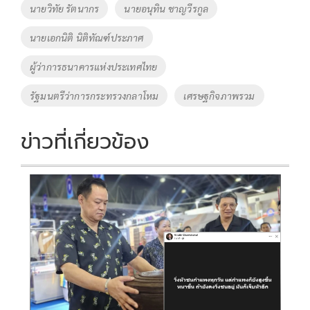
นายวิทัย รัตนากร
นายอนุทิน ชาญวีรกูล
k
k
นายเอกนิติ นิติทัณฑ์ประภาศ
ผู้ว่าการธนาคารแห่งประเทศไทย
รัฐมนตรีว่าการกระทรวงกลาโหม
เศรษฐกิจภาพรวม
ข่าวที่เกี่ยวข้อง