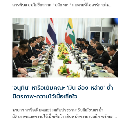
สารพิษแบบไม่ยึดสากล “ปลัด ทส.” ลุยตามทีโออาร์ภายใน
ส.ค.นี้ “เด็กส้ม” ซัดปูพรมแดงรับเป็นจุดต่ำที่สุดของยุทธศาสตร์
การทูตไทยบนเวทีโลก
'อนุทิน' หารือเต็มคณะ 'มิน อ่อง หล่าย' ย้ำ
มิตรภาพ-ความไว้เนื้อเชื่อใจ
นายกฯ หารือเต็มคณะร่วมกับประธานาธิบดีเมียนมา ย้ำ
มิตรภาพและความไว้เนื้อเชื่อใจ เดินหน้าความร่วมมือ พร้อมลง
นาม MOU 3 ฉบับ เสริมสร้างความร่วมมือแรงงาน -จัดการ
คุณภาพน้ำ -เทคโนโลยีอวกาศ