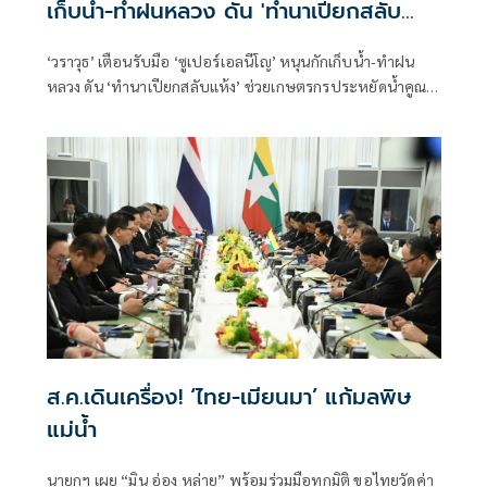
เก็บน้ำ-ทำฝนหลวง ดัน 'ทำนาเปียกสลับ
แห้ง'
‘วราวุธ’ เตือนรับมือ ‘ซูเปอร์เอลนีโญ’ หนุนกักเก็บน้ำ-ทำฝน
หลวง ดัน ‘ทำนาเปียกสลับแห้ง’ ช่วยเกษตรกรประหยัดน้ำคูณ
สอง-เพิ่มรายได้คาร์บอนเครดิต
ส.ค.เดินเครื่อง! ‘ไทย-เมียนมา’ แก้มลพิษ
แม่นํ้า
นายกฯ เผย “มิน อ่อง หล่าย” พร้อมร่วมมือทุกมิติ ขอไทยวัดค่า