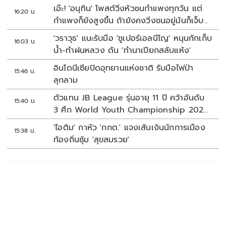
เอ๊ะ! 'อนุทิน' โพสต์วิ่งหัวชนกำแพงทุกวัน แต่
16:20 น.
กำแพงก็ยังสูงขึ้น ถ้ายังคงวิ่งชนอยู่มันก็เจ็บ
หัวอีก
'วราวุธ' แนะรับมือ 'ซูเปอร์เอลนีโญ' หนุนกักเก็บ
16:03 น.
น้ำ-ทำฝนหลวง ดัน 'ทำนาเปียกสลับแห้ง'
อินโดนีเซียปิดอุทยานแห่งชาติ รับมือไฟป่า
15:46 น.
ลุกลาม
ตัวแทน JB League รุ่นอายุ 11 ปี คว้าอันดับ
15:40 น.
3 ศึก World Youth Championship 2026
ที่สิงคโปร์
'ไอติม' กาหัว 'กกต.' แจงเส้นเงินนักการเมือง
15:38 น.
ท้องถิ่นซุ้ม 'สุขสมรวย'