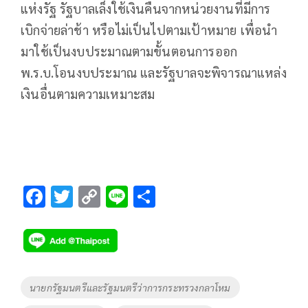
แห่งรัฐ รัฐบาลเล็งใช้เงินคืนจากหน่วยงานที่มีการ
เบิกจ่ายล่าช้า หรือไม่เป็นไปตามเป้าหมาย เพื่อนำ
มาใช้เป็นงบประมาณตามขั้นตอนการออก
พ.ร.บ.โอนงบประมาณ และรัฐบาลจะพิจารณาแหล่ง
เงินอื่นตามความเหมาะสม
F
T
C
Li
S
ac
wi
o
n
h
e
tt
p
e
ar
b
er
y
e
o
Li
Tags
นายกรัฐมนตรีและรัฐมนตรีว่าการกระทรวงกลาโหม
o
n