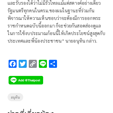
และรับรองได้ว่าไม่มีรั่วไหลแม้แต่สตางค์อย่างเดียว
รัฐมนตรีทุกคนในครม.ของผมในฐานะที่ร่วมกัน
พิจารณาให้ความเห็นชอบว่าจะต้องมีการออกพระ
ราชกำหนดฉบับนี้ออกมา ก็จะช่วยกันสอดส่องดูแล
ในการใช้งบประมาณก้อนนี้ให้เกิดประโยชน์สูงสุดกับ
ประเทศและพี่น้องประชาชน“ นายอนุทิน กล่าว.
F
T
C
Li
S
ac
wi
o
n
h
e
tt
p
e
ar
b
er
y
e
o
Li
Tags
อนุทิน
o
n
k
k