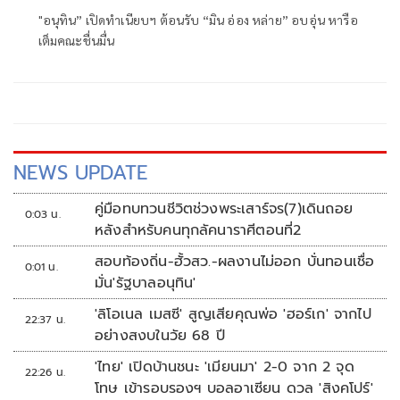
"อนุทิน” เปิดทำเนียบฯ ต้อนรับ “มิน อ่อง หล่าย” อบอุ่น หารือ
เต็มคณะชื่นมื่น
NEWS UPDATE
คู่มือทบทวนชีวิตช่วงพระเสาร์จร(7)เดินถอย
0:03 น.
หลังสำหรับคนทุกลัคนาราศีตอนที่2
สอบท้องถิ่น-ฮั้วสว.-ผลงานไม่ออก บั่นทอนเชื่อ
0:01 น.
มั่น'รัฐบาลอนุทิน'
'ลิโอเนล เมสซี' สูญเสียคุณพ่อ 'ฮอร์เก' จากไป
22:37 น.
อย่างสงบในวัย 68 ปี
'ไทย' เปิดบ้านชนะ 'เมียนมา' 2-0 จาก 2 จุด
22:26 น.
โทษ เข้ารอบรองฯ บอลอาเซียน ดวล 'สิงคโปร์'