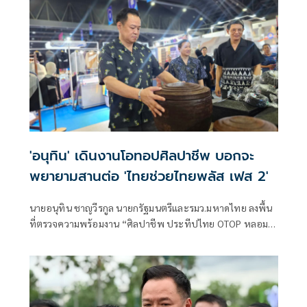
'อนุทิน' เดินงานโอทอปศิลปาชีพ บอกจะ
พยายามสานต่อ 'ไทยช่วยไทยพลัส เฟส 2'
นายอนุทิน ชาญวีรกูล นายกรัฐมนตรีและรมว.มหาดไทย ลงพื้น
ที่ตรวจความพร้อมงาน “ศิลปาชีพ ประทีปไทย OTOP หลอม
ดวงใจด้วยพระบารมี” ปี 2569 ซึ่งจัดขึ้นระหว่างวันที่ 8–16
สิงหาคม นี้ ณ อาคารชาเลนเจอร์ 1–3 อิมแพ็ค เมืองทองธานี ซึ่ง
นายกรัฐมนตรีจะเดินทางมาเปิดงานอย่างเป็นทางการ ในวัน
จันทร์ที่ 10 สิงหาคม