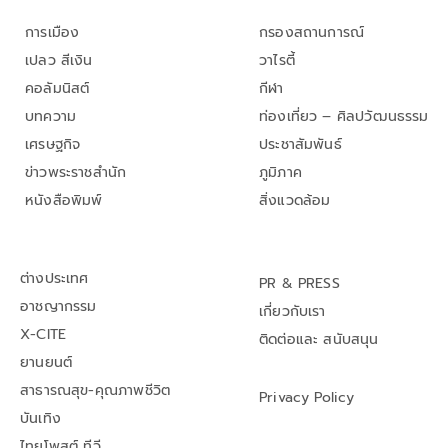
การเมือง
กรองสถานการณ์
เปลว สีเงิน
วาไรตี้
คอลัมนิสต์
กีฬา
บทความ
ท่องเที่ยว – ศิลปวัฒนธรรม
เศรษฐกิจ
ประชาสัมพันธ์
ข่าวพระราชสำนัก
ภูมิภาค
หนังสือพิมพ์
สิ่งแวดล้อม
ต่างประเทศ
PR & PRESS
อาชญากรรม
เกี่ยวกับเรา
X-CITE
ติดต่อและ สนับสนุน
ยานยนต์
สาธารณสุข-คุณภาพชีวิต
Privacy Policy
บันเทิง
ไทยโพสต์ ทีวี