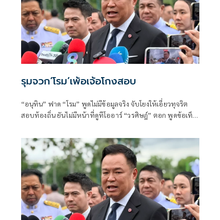
รุมจวก‘โรม’เพ้อเจ้อโกงสอบ
“อนุทิน” ฟาด “โรม” พูดไม่มีข้อมูลจริง จับโยงให้เอี่ยวทุจริต
สอบท้องถิ่น ยันไม่มีหน้าที่ดูทีโออาร์ “วรศิษฎ์” ตอก พูดข้อเท็จ
จริงไม่ครบ