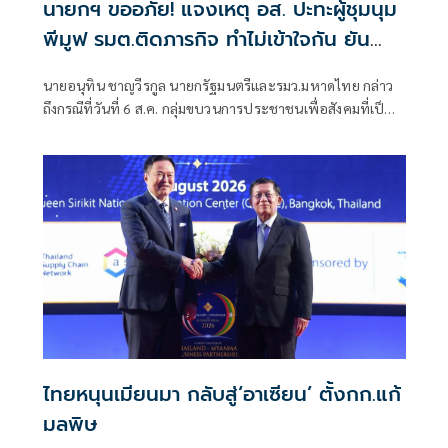
นายกฯ ขออภัย! แจงเหตุ อส. ปะทะผู้ชุมนุม
พีมูฟ รมต.ติดภารกิจ ทำไม่เข้าใจกัน ยัน
พร้อมคุยหาทางออก
นายอนุทิน ชาญวีรกูล นายกรัฐมนตรีและรมว.มหาดไทย กล่าว
ถึงกรณีที่วันที่ 6 ส.ค. กลุ่มขบวนการประชาชนเพื่อสังคมที่เป็น
ธรรม (พีมูฟ) และเครือข่ายบุกเข้าไปที่กระทรวงมหาดไทย ได้มี
การกำชับเพื่อไม่ให้เกิดการบานปลายอย่างไรหรือไม่ ว่า เมื่อวัน
ที่ 6 ส.ค.
ไทยหนุนเมียนมา กลับสู่‘อาเซียน’ ตั้งกก.แก้
มลพิษ