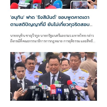
'อนุทิน' ฟาด 'รังสิมันต์' ชอบพูดคาดเดา
ตามสติปัญญาที่มี ยันไม่เกี่ยวทุจริตสอบ
ท้องถิ่น
นายอนุทิน ชาญวีรกูล นายกรัฐมนตรีและรมว.มหาดไทย กล่าว
ถึงกรณีที่คณะกรรมาธิการการกฎหมาย การยุติธรรม และสิทธิ
มนุษยชน สภาผู้แทนราษฎร ที่มี นายรังสิมันต์ โรม เป็นประธาน
กรรมาธิการ มีการอ้างชื่อนายกรัฐมนตรี เข้าไปเกี่ยวข้องกับการ
ทุจริตสอบท้องถิ่น