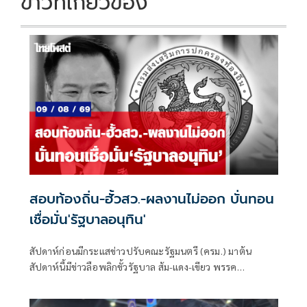
ข่าวที่เกี่ยวข้อง
สอบท้องถิ่น-ฮั้วสว.-ผลงานไม่ออก บั่นทอน
เชื่อมั่น'รัฐบาลอนุทิน'
สัปดาห์ก่อนมีกระแสข่าวปรับคณะรัฐมนตรี (ครม.) มาต้น
สัปดาห์นี้มีข่าวลือพลิกขั้วรัฐบาล ส้ม-แดง-เขียว พรรค
ประชาชน พรรคเพื่อไทย และพรรคกล้าธรรม จับมือกัน