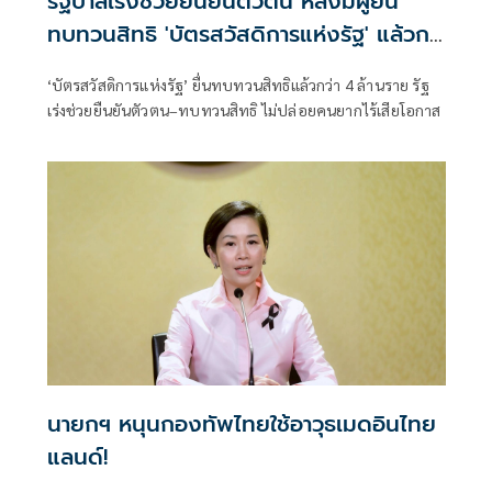
รัฐบาลเร่งช่วยยืนยันตัวตน หลังมีผู้ยื่น
ทบทวนสิทธิ 'บัตรสวัสดิการแห่งรัฐ' แล้วก
ว่า 4 ล้านราย
‘บัตรสวัสดิการแห่งรัฐ’ ยื่นทบทวนสิทธิแล้วกว่า 4 ล้านราย รัฐ
เร่งช่วยยืนยันตัวตน–ทบทวนสิทธิ ไม่ปล่อยคนยากไร้เสียโอกาส
นายกฯ หนุนกองทัพไทยใช้อาวุธเมดอินไทย
แลนด์!