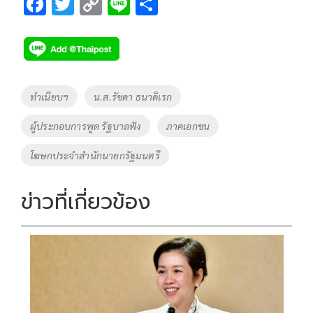
F
T
C
Li
S
ac
wi
o
n
h
e
tt
p
e
ar
b
er
y
e
o
Li
Tags
ทำเนียบฯ
น.ส.รัชดา ธนาดิเรก
o
n
ผู้ประกอบการพูด รัฐบาลฟัง
ภาคเอกชน
k
k
โฆษกประจำสำนักนายกรัฐมนตรี
ข่าวที่เกี่ยวข้อง