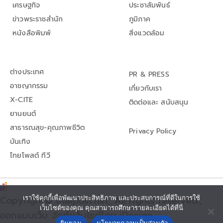
เศรษฐกิจ
ประชาสัมพันธ์
ข่าวพระราชสำนัก
ภูมิภาค
หนังสือพิมพ์
สิ่งแวดล้อม
ต่างประเทศ
PR & PRESS
อาชญากรรม
เกี่ยวกับเรา
X-CITE
ติดต่อและ สนับสนุน
ยานยนต์
สาธารณสุข-คุณภาพชีวิต
Privacy Policy
บันเทิง
ไทยโพสต์ ทีวี
เราใช้คุกกี้เพื่อพัฒนาประสิทธิภาพ และประสบการณ์ที่ดีในการใช้
Copyright© thaipost.net, All rights reserved.,
เว็บไซต์ของคุณ คุณสามารถศึกษารายละเอียดได้ที่นี่
ออกแบบเว็บ จัดทำเว็บไซต์โดย iDesign
ยินยอม
นโยบายความเป็นส่วนตัว