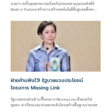
นายกฯ เร่งปั้นอุตสาหกรรมป้องกันประเทศ หนุนกองทัพใช้
Made in Thailand สร้างงาน สร้างเทคโนโลยีขั้นสูง ลดพึ่งพา
การนำเข้า
ฝ่ายค้านฟังไว้! รัฐบาลแจงประโยชน์
โครงการ Missing Link
รัฐบาลตอบฝ่ายค้าน ชี้โครงการ Missing Link เชื่อมรถไฟ
ชุมพร–ท่าเรือระนอง ช่วยยกระดับโครงสร้างพื้นฐานประเทศ
-เป็นประตูการค้าฝั่งอันดามัน เชื่อมจีน-สิงคโปร์ ยันรับฟังข้อ