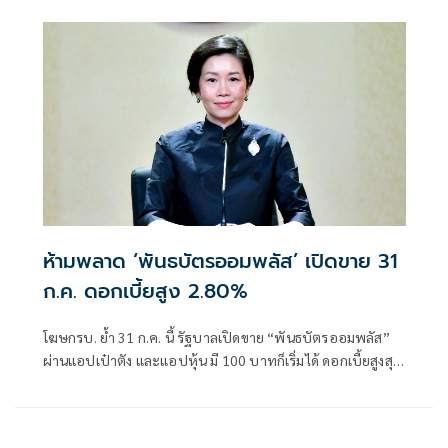
เสนอทุกฝ่าย
ห้ามพลาด ‘พันธบัตรออมพลัส’ เปิดขาย 31
ก.ค. ดอกเบี้ยสูง 2.80%
โฆษกรบ. ย้ำ 31 ก.ค. นี้ รัฐบาลเปิดขาย “พันธบัตรออมพลัส”
ผ่านแอปเป๋าตัง และแอปหุ้น มี 100 บาทก็เริ่มได้ ดอกเบี้ยสูงสุด
2.80%