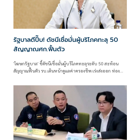
รัฐบาลตีปี๊บ! ดัชนีเชื่อมั่นผู้บริโภคทะลุ 50
สัญญาณศก.ฟื้นตัว
'โฆษกรัฐบาล' ชี้ดัชนีเชื่อมั่นผู้บริโภคทะลุระดับ 50 สะท้อน
สัญญาณฟื้นตัว รบ.เดินหน้าดูแลค่าครองชีพ เร่งส่งออก ท่อง
เที่ยว และการลงทุนต่อเนื่อง