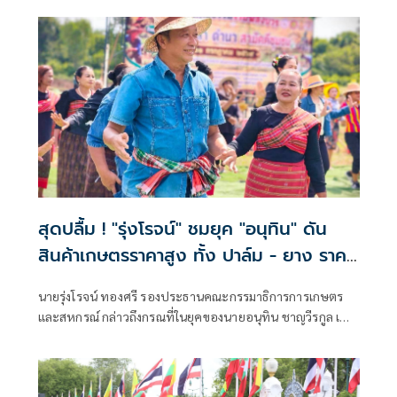
สุดปลื้ม ! "รุ่งโรจน์" ชมยุค "อนุทิน" ดัน
สินค้าเกษตรราคาสูง ทั้ง ปาล์ม - ยาง ราคา
พุ่งขึ้น สะท้อนความทุ่มเทแก้ปัญหาเป็นรูป
นายรุ่งโรจน์ ทองศรี รองประธานคณะกรรมาธิการการเกษตร
ธรรม พร้อมเดินหน้าลดต้นทุนปุ๋ยช่วย
และสหกรณ์ กล่าวถึงกรณที่ในยุคของนายอนุทิน ชาญวีรกูล เป็น
เกษตรกร
นายกรัฐมนตรี สินค้าเกษตร ข้าว ยางพารา ปาล์ม มีราคาที่สูงขึ้น
ว่า ในยุคของของท่านอนุทินเป็นนายกรัฐมนตรี