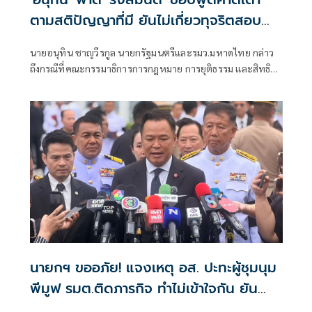
ตามสติปัญญาที่มี ยันไม่เกี่ยวทุจริตสอบ
ท้องถิ่น
นายอนุทิน ชาญวีรกูล นายกรัฐมนตรีและรมว.มหาดไทย กล่าว
ถึงกรณีที่คณะกรรมาธิการการกฎหมาย การยุติธรรม และสิทธิ
มนุษยชน สภาผู้แทนราษฎร ที่มี นายรังสิมันต์ โรม เป็นประธาน
กรรมาธิการ มีการอ้างชื่อนายกรัฐมนตรี เข้าไปเกี่ยวข้องกับการ
ทุจริตสอบท้องถิ่น
นายกฯ ขออภัย! แจงเหตุ อส. ปะทะผู้ชุมนุม
พีมูฟ รมต.ติดภารกิจ ทำไม่เข้าใจกัน ยัน
พร้อมคุยหาทางออก