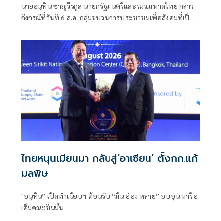
นายอนุทิน ชาญวีรกูล นายกรัฐมนตรีและรมว.มหาดไทย กล่าว
ถึงกรณีที่วันที่ 6 ส.ค. กลุ่มขบวนการประชาชนเพื่อสังคมที่เป็น
ธรรม (พีมูฟ) และเครือข่ายบุกเข้าไปที่กระทรวงมหาดไทย ได้มี
การกำชับเพื่อไม่ให้เกิดการบานปลายอย่างไรหรือไม่ ว่า เมื่อวัน
ที่ 6 ส.ค.
ไทยหนุนเมียนมา กลับสู่‘อาเซียน’ ตั้งกก.แก้
มลพิษ
"อนุทิน” เปิดทำเนียบฯ ต้อนรับ “มิน อ่อง หล่าย” อบอุ่น หารือ
เต็มคณะชื่นมื่น