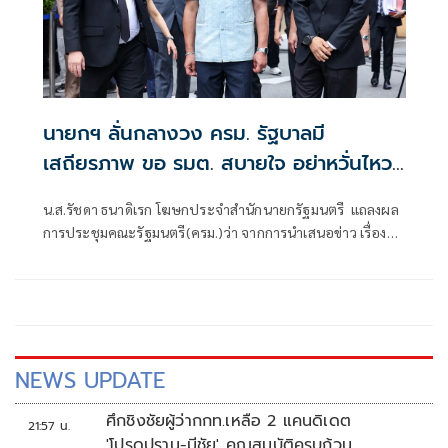
นายกฯ ลั่นกลางวง ครม. รัฐบาลมี
เสถียรภาพ ขอ รมต. สบายใจ อย่าหวั่นไหว
คำถามยุยง
น.ส.รัชดา ธนาดิเรก โฆษกประจำสำนักนายกรัฐมนตรี แถลงผล
การประชุมคณะรัฐมนตรี(ครม.)ว่า จากการนำเสนอข่าว เรื่อง
เสถียรภาพของรัฐบาล ซึ่งสื่อมวลชนรับทราบคำตอบจากพรรค
ร่วมรัฐบาลและนายกฯไปแล้วว่า รัฐบาลนี้มีเสถียรภาพและ
ทำงานร่วมกันอย่างเต็มที่
NEWS UPDATE
ศึกชิงชัยผู้ว่ากกท.เหลือ 2 แคนดิเดต
21:57 น.
'โปรดปราน-มีชัย' คุณสมบัติครบถ้วน