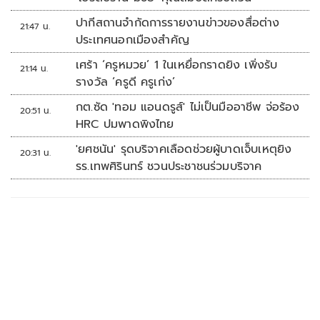
ปากีสถานจำกัดการรายงานข่าวของสื่อต่าง
21:47 น.
ประเทศนอกเมืองสำคัญ
เศร้า ‘ครูหมวย’ 1 ในเหยื่อกราดยิง เพิ่งรับ
21:14 น.
รางวัล ‘ครูดี ครูเก่ง’
กต.ซัด 'ทอม แอนดรูส์' ไม่เป็นมืออาชีพ จ่อร้อง
20:51 น.
HRC ปมพาดพิงไทย
'ยศชนัน' รุดบริจาคเลือดช่วยผู้บาดเจ็บเหตุยิง
20:31 น.
รร.เทพศิรินทร์ ชวนประชาชนร่วมบริจาค