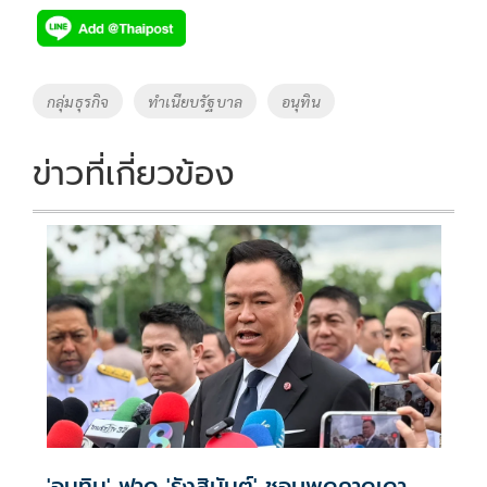
e
tt
p
e
ar
b
er
y
e
o
Li
Tags
กลุ่มธุรกิจ
ทำเนียบรัฐบาล
อนุทิน
o
n
k
k
ข่าวที่เกี่ยวข้อง
'อนุทิน' ฟาด 'รังสิมันต์' ชอบพูดคาดเดา