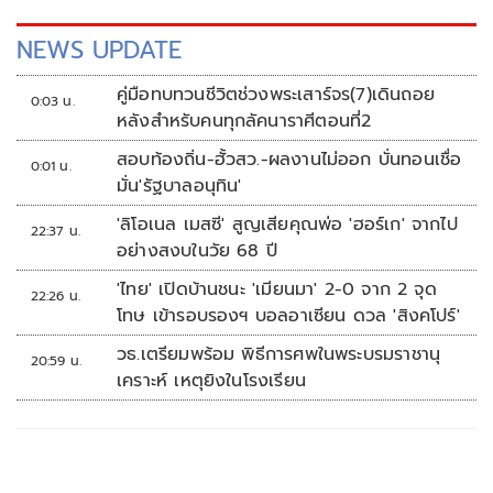
NEWS UPDATE
คู่มือทบทวนชีวิตช่วงพระเสาร์จร(7)เดินถอย
0:03 น.
หลังสำหรับคนทุกลัคนาราศีตอนที่2
สอบท้องถิ่น-ฮั้วสว.-ผลงานไม่ออก บั่นทอนเชื่อ
0:01 น.
มั่น'รัฐบาลอนุทิน'
'ลิโอเนล เมสซี' สูญเสียคุณพ่อ 'ฮอร์เก' จากไป
22:37 น.
อย่างสงบในวัย 68 ปี
'ไทย' เปิดบ้านชนะ 'เมียนมา' 2-0 จาก 2 จุด
22:26 น.
โทษ เข้ารอบรองฯ บอลอาเซียน ดวล 'สิงคโปร์'
วธ.เตรียมพร้อม พิธีการศพในพระบรมราชานุ
20:59 น.
เคราะห์ เหตุยิงในโรงเรียน