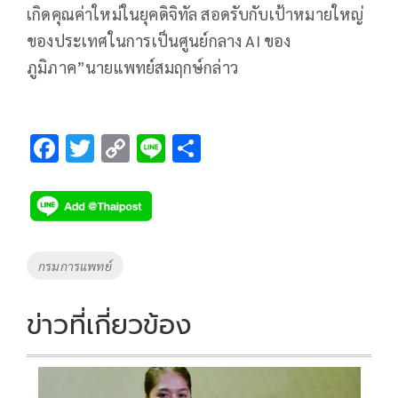
เกิดคุณค่าใหม่ในยุคดิจิทัล สอดรับกับเป้าหมายใหญ่
ของประเทศในการเป็นศูนย์กลาง AI ของ
ภูมิภาค”นายแพทย์สมฤกษ์กล่าว
F
T
C
Li
S
ac
wi
o
n
h
e
tt
p
e
ar
b
er
y
e
o
Li
Tags
กรมการแพทย์
o
n
k
k
ข่าวที่เกี่ยวข้อง