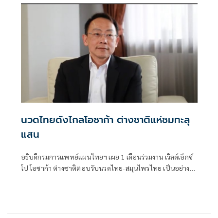
นวดไทยดังไกลโอซาก้า ต่างชาติแห่ชมทะลุ
แสน
อธิบดีกรมการแพทย์แผนไทยฯ เผย 1 เดือนร่วมงาน เวิลด์เอ็กซ์
โป โอซาก้า ต่างชาติตอบรับนวดไทย-สมุนไพรไทย เป็นอย่างดี
ยอดรับการ