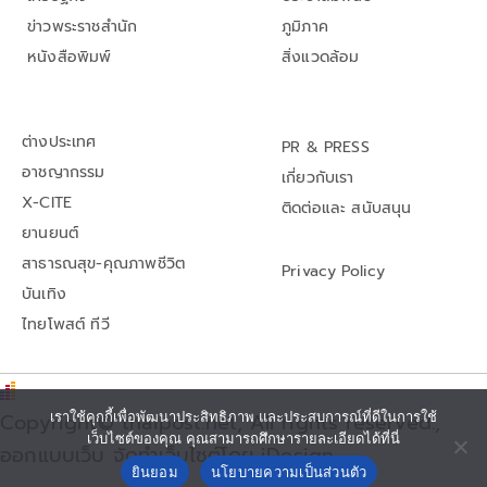
ข่าวพระราชสำนัก
ภูมิภาค
หนังสือพิมพ์
สิ่งแวดล้อม
ต่างประเทศ
PR & PRESS
อาชญากรรม
เกี่ยวกับเรา
X-CITE
ติดต่อและ สนับสนุน
ยานยนต์
สาธารณสุข-คุณภาพชีวิต
Privacy Policy
บันเทิง
ไทยโพสต์ ทีวี
Copyright© thaipost.net, All rights reserved.,
เราใช้คุกกี้เพื่อพัฒนาประสิทธิภาพ และประสบการณ์ที่ดีในการใช้
เว็บไซต์ของคุณ คุณสามารถศึกษารายละเอียดได้ที่นี่
ออกแบบเว็บ จัดทำเว็บไซต์โดย iDesign
ยินยอม
นโยบายความเป็นส่วนตัว