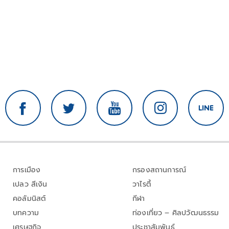
การเมือง
กรองสถานการณ์
เปลว สีเงิน
วาไรตี้
คอลัมนิสต์
กีฬา
บทความ
ท่องเที่ยว – ศิลปวัฒนธรรม
เศรษฐกิจ
ประชาสัมพันธ์