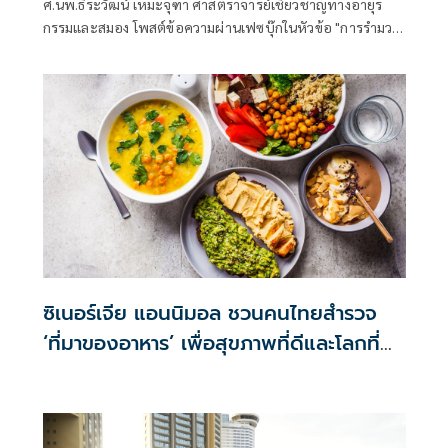
ศ.นพ.ธีระวัฒน์ เหมะจุฑา ศาสตราจารย์เชี่ยวชาญทางอายุร
กรรมและสมอง โพสต์ข้อความผ่านเฟซบุ๊กในหัวข้อ "การรำมวย
เพื่อสุขภาพ ยังช่วยพาร์กินสันได้" โดยระบุว่า
ซิเนอร์เจีย แอนนิมอล ชวนคนไทยสำรวจ
‘ที่มาของอาหาร’ เพื่อสุขภาพที่ดีและโลกที่
ยั่งยืน