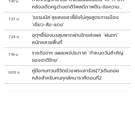
7:41 น.
หลังอดีตครูต่างชาติโพสต์ภาพปืน-ข้อความ
ข่มขู่
‘ธรรมนัส’ลุยสงขลาชี้ยังไม่คุยสูตรการเมือง
7:37 น.
‘เขียว-ส้ม-แดง’
อุตุฯชี้ร่องมรสุมพาดผ่านไทยส่งผล ‘ฝนตก’
7:24 น.
หนักหลายพื้นที่
ราชกิจจาฯ เผยแพร่ประกาศ ‘กำหนดวันสำคัญ
7:19 น.
ของชาติไทย’
คู่มือทบทวนชีวิตช่วงพระเสาร์จร(7)เดินถอย
0:03 น.
หลังสำหรับคนทุกลัคนาราศีตอนที่2