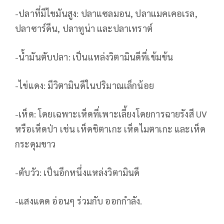
-ปลาที่มีไขมันสูง: ปลาแซลมอน, ปลาแมคเคอเรล,
ปลาซาร์ดีน, ปลาทูน่า และปลาเทราต์
-น้ำมันตับปลา: เป็นแหล่งวิตามินดีที่เข้มข้น
-ไข่แดง: มีวิตามินดีในปริมาณเล็กน้อย
-เห็ด: โดยเฉพาะเห็ดที่เพาะเลี้ยงโดยการฉายรังสี UV
หรือเห็ดป่า เช่น เห็ดชิตาเกะ เห็ดไมตาเกะ และเห็ด
กระดุมขาว
-ตับวัว: เป็นอีกหนึ่งแหล่งวิตามินดี
-แสงแดด อ่อนๆ ร่วมกับ ออกกำลัง.