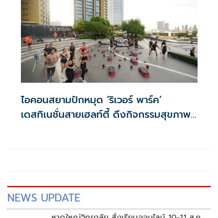
ไอคอนสยามปักหมุด ‘ริเวอร์ พาร์ค’
เดสทิเนชั่นสายเฮลท์ตี้ ดึงกิจกรรมสุขภาพ
ตลอดปี ตอบโจทย์ไลฟ์สไตล์คนรุ่นใหม่
NEWS UPDATE
หาดใหญ่วิทยาลัย สั่งเรียนออนไลน์ 10-11 ส.ค.