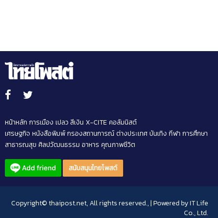
หน้าหลัก
การเมือง
เปลว สีเงิน
X-CITE
คอลัมนิสต์
เศรษฐกิจ
หนังสือพิมพ์
กรองสถานการณ์
ต่างประเทศ
บันเทิง
กีฬา
การศึกษา
สาธารณสุข
ศิลปวัฒนธรรม
อาหาร
คุณภาพชีวิต
สนับสนุนไทยโพสต์
Copyright© thaipost.net, All rights reserved., | Powered by
IT Life
Co., Ltd.