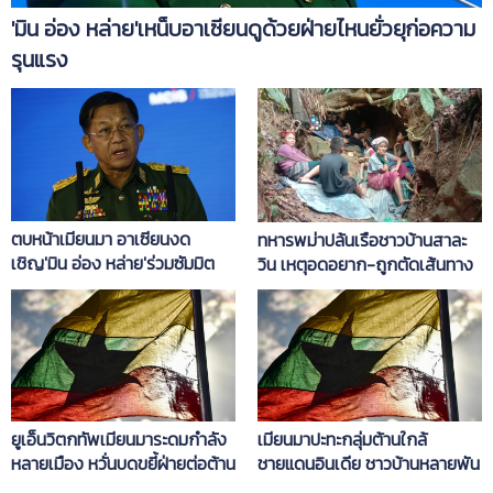
'มิน อ่อง หล่าย'เหน็บอาเซียนดูด้วยฝ่ายไหนยั่วยุก่อความ
รุนแรง
ตบหน้าเมียนมา อาเซียนงด
ทหารพม่าปล้นเรือชาวบ้านสาละ
เชิญ'มิน อ่อง หล่าย'ร่วมซัมมิต
วิน เหตุอดอยาก-ถูกตัดเส้นทาง
ลำเลียงเสบียง
ยูเอ็นวิตกทัพเมียนมาระดมกำลัง
เมียนมาปะทะกลุ่มต้านใกล้
หลายเมือง หวั่นบดขยี้ฝ่ายต่อต้าน
ชายแดนอินเดีย ชาวบ้านหลายพัน
หนีตาย