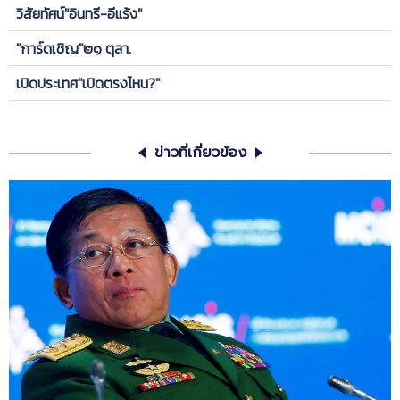
วิสัยทัศน์"อินทรี-อีแร้ง"
"การ์ดเชิญ"๒๑ ตุลา.
เปิดประเทศ"เปิดตรงไหน?"
ข่าวที่เกี่ยวข้อง