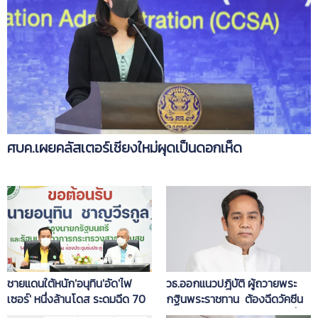
ศบค.เผยคลัสเตอร์เชียงใหม่ผุดเป็นดอกเห็ด
ชายแดนใต้หนัก'อนุทิน'อัด'ไฟ
วธ.ออกแนวปฎิบัติ ผู้ถวายพระ
เซอร์' หนึ่งล้านโดส ระดมฉีด 70
กฐินพระราชทาน ต้องฉีดวัคซีน
%ของประชากร ภายในต.ค.
2เข็ม หรือ 1 เข็ม 14 วัน ได้ทุกยี่ห้อ