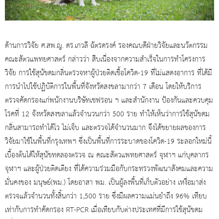
ด้านการวิจัย ศ.สพ.ญ. ดร.เกวลี ฉัตรดรงค์ รองคณบดีฝ่ายวิจัยและนวัตกรรม
คณะสัตวแพทยศาสตร์ กล่าวว่า สืบเนื่องจากความสำเร็จในการทำโครงการ
วิจัย การใช้สุนัขดมกลิ่นตรวจหาผู้ป่วยติดเชื้อโควิด-19 ที่ไม่แสดงอาการ ที่ได้มี
การนำไปใช้ปฏิบัติการในพื้นที่จังหวัดสงขลามากว่า 7 เดือน โดยให้บริการ
ตรวจคัดกรองแก่พนักงานบริษัทเชฟรอน ฯ และสํานักงาน ป้องกันและควบคุม
โรคที่ 12 จังหวัดสงขลาแล้วจํานวนกว่า 500 ราย ทำให้เห็นว่าการใช้สุนัขดม
กลิ่นสามารถทำได้ไว ไม่เจ็บ และตรวจได้จำนวนมาก จึงได้ขยายผลของการ
วิจัยมาใช้ในพื้นที่กรุงเทพฯ ซึ่งเป็นพื้นที่การระบาดของโควิด-19 ระลอกใหม่นี้
เบื้องต้นได้ให้สุนัขทดลองตรวจ ณ คณะสัตวแพทยศาสตร์ จุฬาฯ แก่บุคลากร
จุฬาฯ และผู้ป่วยติดเตียง ที่ได้ความร่วมมือกับกระทรวงพัฒนาสังคมและความ
มั่นคงของ มนุษย์(พม.) โดยอาสา พม. เป็นผู้ลงพื้นที่เก็บตัวอย่าง เหงื่อมาส่ง
ตรวจแล้วจำนวนทั้งสิ้นกว่า 1,500 ราย ซึ่งมีผลความแม่นยำถึง 96% เทียบ
เท่ากับการทำคัดกรอง RT-PCR เมื่อเทียบกับต่างประเทศที่มีการใช้สุนัขดม