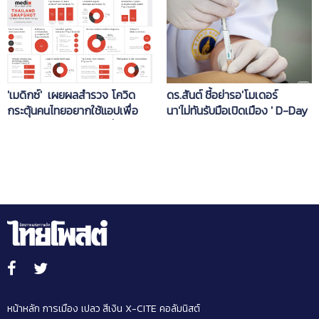
ที่อย.รับรอง
'เมดิกซ์' เผยผลสำรวจ โควิด
ดร.สันต์ ชี้อย่ารอ'โมเดอร์
กระตุ้นคนไทยอยากใช้แอปเพื่อ
นา'ไม่ทันรับมือเปิดเมือง ' D-Day
สุขภาพมากถึง 84% เพื่อเข้าถึง
Open Battle' 1พ.ย.
การดูแลรักษา
หน้าหลัก
การเมือง
เปลว สีเงิน
X-CITE
คอลัมนิสต์