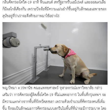
กลิ่นคัดกรองโควิด-19 อาทิ ฟินแลนด์ สหรัฐอาหรับเอมิเรตส์ และออสเตรเลีย
ก็มีผลใกล้เคียงกัน เพราะปัจจัยที่มีความแม่นยำก็ขึ้นอยู่กับลักษณะเฉพาะของ
สุนัขอยู่ที่ว่าเราจะดึงศักยภาพมาใช้อย่างไร
พญ.ปัทมา ต.วรพานิช คณะแพทยศาสตร์ จุฬาลงกรณ์มหาวิทยาลัย กล่าว
เสริมว่า การคัดกรองผู้ติดเชื้อโควิด-19 ที่ไม่แสดงอาการ ในพื้นที่กรุงเทพฯ จะ
มีความแตกต่างจากพื้นที่จังหวัดสงขลา เพราะด้วยจำนวนที่คัดกรองคนที่เพิ่ม
ขึ้น จึงจะเป็นลักษณะการคัดกรองแบบสกรีนในพื้นที่ที่น่าจะมีการระบาด โดย