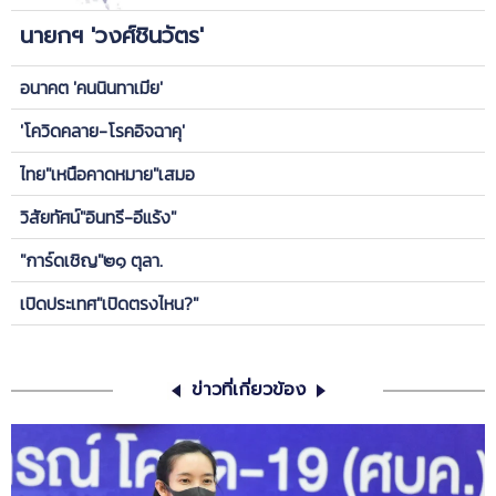
นายกฯ 'วงศ์ชินวัตร'
อนาคต 'คนนินทาเมีย'
'โควิดคลาย-โรคอิจฉาคุ'
ไทย"เหนือคาดหมาย"เสมอ
วิสัยทัศน์"อินทรี-อีแร้ง"
"การ์ดเชิญ"๒๑ ตุลา.
เปิดประเทศ"เปิดตรงไหน?"
ข่าวที่เกี่ยวข้อง