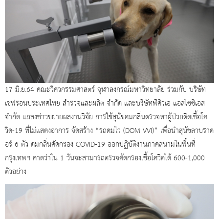
17 มิ.ย.64 คณะวิศวกรรมศาสตร์ จุฬาลงกรณ์มหาวิทยาลัย ร่วมกับ บริษัท
เชฟรอนประเทศไทย สํารวจและผลิต จํากัด และบริษัทพีคิวเอ แอสโซซิเอส
จํากัด แถลงข่าวขยายผลงานวิจัย การใช้สุนัขดมกลิ่นตรวจหาผู้ป่วยติดเชื้อโค
วิด-19 ที่ไม่แสดงอาการ จัดสร้าง “รถดมไว (DOM VVI)” เพื่อนําสุนัขลาบราด
อร์ 6 ตัว ดมกลิ่นคัดกรอง COVID-19 ออกปฏิบัติงานภาคสนามในพื้นที่
กรุงเทพฯ คาดว่าใน 1 วันจะสามารถตรวจคัดกรองเชื้อโควิดได้ 600-1,000
ตัวอย่าง