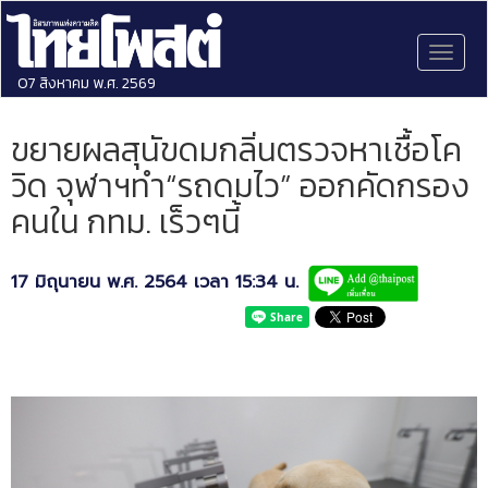
Toggl
naviga
07 สิงหาคม พ.ศ. 2569
ขยายผลสุนัขดมกลิ่นตรวจหาเชื้อโค
วิด จุฬาฯทำ“รถดมไว” ออกคัดกรอง
คนใน กทม. เร็วๆนี้
17 มิถุนายน พ.ศ. 2564 เวลา 15:34 น.