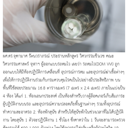
ผศ.ดร.จุฑามาศ รัตนวราภรณ์ ประธานหลักสูตร วิศวกรรมชีวเวช คณะ
วิศวกรรมศาสตร์ จุฬาฯ ผู้ออกแบบรถดมไว เผยว่า รถดมไว(DOM VVI) ถูก
ออกแบบให้มีห้องปฏิบัติการเคลื่อนที่ อุปกรณ์การดม และอุปกรณ์ฆ่าเชื้อต่างๆ
เพื่อให้การปฏิบัติงานร่วมกับกรมควบคุมโรคเป็นไปอย่างมีประสิทธิภาพ บน
พื้นที่ใช้สอยประมาณ 16.8 ตารางเมตร (7 เมตร x 2.4 เมตร) ภายในแบ่งเป็น
4 ห้อง ได้แก่ ​1. ห้องเอนกประสงค์ เป็นห้องสำหรับวางตู้ล็อคเกอร์เก็บสัมภาระ
ผู้ปฎิบัติงานบนรถ และอุปกรณ์ความปลอดภัยพื้นฐานต่างๆ รวมทั้งอุปกรณ์
ทำความสะอาดรถ ​2. ห้องพักสุนัข สำหรับให้สุนัขพักในช่วงเวลาที่ไม่ได้ปฏิบัติ
งาน ​โดยสุนัข 1 ตัวจะปฏิบัติงาน 1 ชั่วโมง ซึ่งคาดว่าใน 1 วันจะสามารถตรวจ