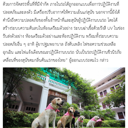
ด้วยการจัดสรรพื้นที่ที่มีจำกัด ภายในรถได้ถูกออกแบบเพื่อการปฏิบัติงานที่
ปลอดภัยและลงตัว มีเครื่องปรับอากาศให้ความเย็นแก่สุนัข นอกจากนี้ยังได้
คำนึงถึงความปลอดภัยของทั้งเจ้าหน้าที่และสุนัขผู้ปฏิบัติงานบนรถ โดยได้
สร้างระบบความดันลบในห้องเตรียมตัวอย่าง ระบบฆ่าเชื้อด้วยรังสี UV ในช่อง
รับส่งตัวอย่าง ห้องเตรียมตัวอย่างและห้องปฏิบัติงาน พร้อมทั้งระบบความ
ปลอดภัยอื่น ๆ อาทิ ตู้ยาปฐมพยาบาล ถังดับเพลิง ไฟขอความช่วยเหลือ
ฉุกเฉิน และไฟแจ้งเตือนขณะปฏิบัติงานบนรถ นับเป็นรถปฏิบัติงานชีวนิรภัย
เคลื่อนที่ของสุนัขดมกลิ่นคันแรกของไทย” ผู้ออกแบบรถดมไว กล่าว