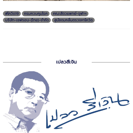
#โควิด19
กรมควบคุมโรค
คณะสัตวแพทย์-จุฬาฯ
บริษัท-เชฟรอน-(ไทย)-จำกัด
สุนัชดมกลิ่นตรวจหาโควิด
เปลวสีเงิน