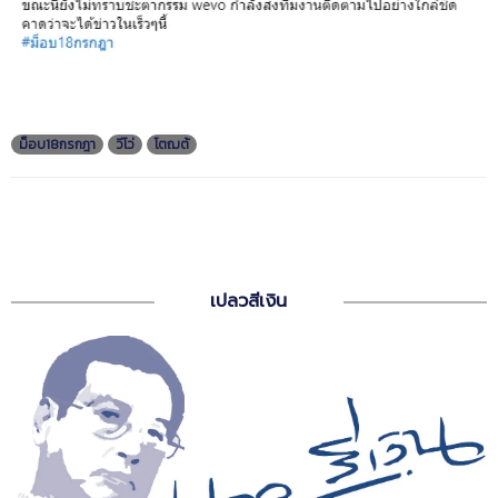
ม็อบ18กรกฎา
วีโว่
โตฌต้
เปลวสีเงิน