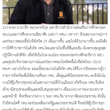
21ก.ค.64-นายวรัท พฤกษาทวีกุล เลขาธิการสำนักงานส่งเสริมการศึกษานอก
ระบบและการศึกษาตามอัธยาศัย (เลขาฯ กศน.) กล่าวว่า ด้วยสถานการณ์การ
แพร่ระบาดของเชื้อไวรัสโควิด-19 เพิ่มมากขึ้น และใกล้ตัวเรามากขึ้น ตนจึงสั่ง
การให้ข้าราชการในสังกัด กศน.โดยเฉพาะในพื้นที่สีแดงเข้ม ต้องควบคุมสูงสุด
ปฏิบัติงานยังที่พัก เพื่อให้เป็นไปตามนโยบายของกระทรวงศึกษาธิการ (ศธ.)
และศูนย์บริหารสถานการณ์แพร่ระบาดของโรคติดเชื้อไวรัสโคโรนา 2019
(ศบค.) อย่างไรก็ตาม ขณะนี้หน่วยงานในสังกัด กศน.ได้รับการร้องขอจากผู้ว่า
ราชการจังหวัดเพื่อใช้สถานที่ของ กศน. เพื่อดูแลพี่น้องประชาชน ตนจึงมีนโย
บายให้ผู้บริหารทุกหน่วยในสถานการณ์ที่บ้านเมืองเราเกิดวิกฤต กศน.จึงต้อง
เข้ามามีส่วนช่วยเหลือและสนับสนุนทุกอย่าง เพื่อแบ่งเบาภาระตามบทบาท
และหน้าที่ ซึ่งทรัพยากรต่าง ๆ ของ กศน.ก็มาจากภาษีของประชาชน ดังนั้น
ถ้ามีส่วนใดที่ กศน.จะช่วยเหลือภาครัฐและประชาชนได้ จึงขอให้ผู้บริหารทุก