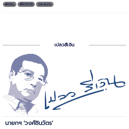
#กศน.
#โควิด19
รพ.สนาม
เปลวสีเงิน
นายกฯ 'วงศ์ชินวัตร'