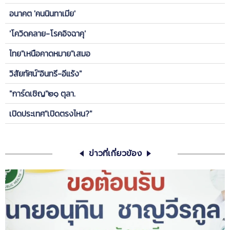
อนาคต 'คนนินทาเมีย'
'โควิดคลาย-โรคอิจฉาคุ'
ไทย"เหนือคาดหมาย"เสมอ
วิสัยทัศน์"อินทรี-อีแร้ง"
"การ์ดเชิญ"๒๑ ตุลา.
เปิดประเทศ"เปิดตรงไหน?"
ข่าวที่เกี่ยวข้อง