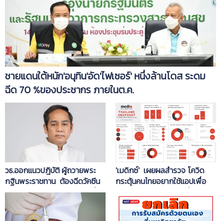
ชายแดนใต้หนัก'อนุทิน'อัด'ไฟเซอร์' หนึ่งล้านโดส ระดม
ฉีด 70 %ของประชากร ภายในต.ค.
วธ.ออกแนวปฎิบัติ ผู้ถวายพระ
'เมดิกซ์' เผยผลสำรวจ โควิด
กฐินพระราชทาน ต้องฉีดวัคซีน
กระตุ้นคนไทยอยากใช้แอปเพื่อ
2เข็ม หรือ 1 เข็ม 14 วัน ได้ทุกยี่ห้อ
สุขภาพมากถึง 84% เพื่อเข้าถึง
ที่อย.รับรอง
การดูแลรักษา