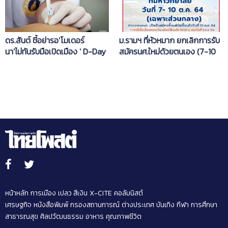
ดร.สันต์ ชี้อย่ารอ'โมเดอร์
ม.รามฯ ที่หัวหมาก ยกเลิกการรับ
นา'ไม่ทันรับมือเปิดเมือง ' D-Day
สมัครนศ.ใหม่ด้วยตนเอง (7-10
Open Battle' 1พ.ย.
ต.ค.)
หน้าหลัก
การเมือง
เปลว สีเงิน
X-CITE
คอลัมนิสต์
เศรษฐกิจ
หนังสือพิมพ์
กรองสถานการณ์
ต่างประเทศ
บันเทิง
กีฬา
การศึกษา
สาธารณสุข
ศิลปวัฒนธรรม
อาหาร
คุณภาพชีวิต