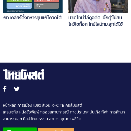
ภท.เคลียร์ตั้งทหารคุมแก้โควิดใต้
เมิน‘โทนี่’ไล่ดูอดีต ‘บิ๊กตู่’ไม่สน
ไหว้ไขก๊อก ไทม์ไลน์กม.ลูกได้ใช้
ก.ค.
หน้าหลัก
การเมือง
เปลว สีเงิน
X-CITE
คอลัมนิสต์
เศรษฐกิจ
หนังสือพิมพ์
กรองสถานการณ์
ต่างประเทศ
บันเทิง
กีฬา
การศึกษา
สาธารณสุข
ศิลปวัฒนธรรม
อาหาร
คุณภาพชีวิต