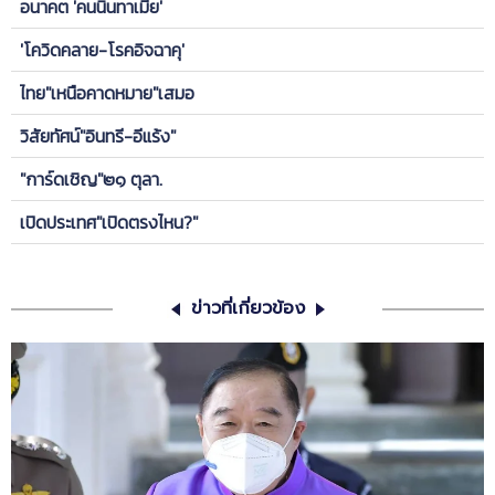
อนาคต 'คนนินทาเมีย'
'โควิดคลาย-โรคอิจฉาคุ'
ไทย"เหนือคาดหมาย"เสมอ
วิสัยทัศน์"อินทรี-อีแร้ง"
"การ์ดเชิญ"๒๑ ตุลา.
เปิดประเทศ"เปิดตรงไหน?"
ข่าวที่เกี่ยวข้อง