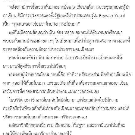
หลังจากมีการซื้อเวลากันมาอย่างน้อย 3 เดือนหลังการประชุมสุดยอดผู้นำ
อาเซียน ก็มีการประกาศแต่งตั้งรัฐมนตรีต่างประเทศบรูไน Erywan Yusof
เป็น “ทูตพิเศษอาเซียนว่าด้วยกิจการเมียนมา”
แต่ก็ไม่มีความชัดเจนว่า มิน อ่อง หล่าย จะยอมให้ตัวแทนอาเซียนมา
พบปะกับแกนนำของฝ่ายต่างๆ ในเมียนมาเพื่อนำไปสู่การเจรจาหาทางออกที่
จะสอดคล้องกับความต้องการของประชาชนคนเมียนมา
ค่อนข้างแน่ชัดว่า มิน อ่อง หล่าย ต้องการจะยึดอำนาจเป็นของตนให้
ยาวนานที่สุดด้วยการซื้อเวลาไปเรื่อยๆ
เกมของผู้นำทหารเมียนมาคนนี้คือ ทำทีว่าพร้อมจะร่วมมือกับอาเซียนเพื่อ
หาทางออกให้กับเมียนมา แต่ขณะเดียวกันก็อาศัยความแตกแยกของอาเซียน
เองในการที่เขาจะสามารถเดินหน้าตามแผนการของตนเอง
ในบรรดาสมาชิกอาเซียน อินโดนีเซีย, มาเลเซียและสิงคโปร์มีความ
กระตือรือร้นที่จะผลักดันให้กองทัพเมียนมายอมถอยกลับเข้ากรมกอง และให้
ประชาชนคนเมียนมากำหนดชะตากรรมของตนเอง
แต่สมาชิกอีกกลุ่มหนึ่ง เช่น เวียดนาม, กัมพูชา และลาวมีแนวโน้มที่จะ
ยอมให้กองทัพเมียนมารักษาอำนาจเอาไว้