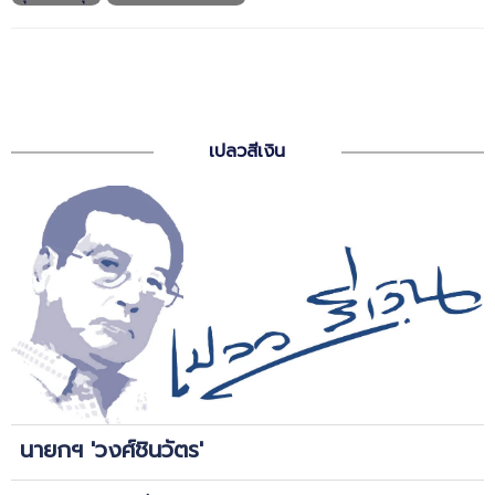
เปลวสีเงิน
นายกฯ 'วงศ์ชินวัตร'