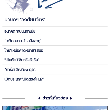
นายกฯ 'วงศ์ชินวัตร'
อนาคต 'คนนินทาเมีย'
'โควิดคลาย-โรคอิจฉาคุ'
ไทย"เหนือคาดหมาย"เสมอ
วิสัยทัศน์"อินทรี-อีแร้ง"
"การ์ดเชิญ"๒๑ ตุลา.
เปิดประเทศ"เปิดตรงไหน?"
ข่าวที่เกี่ยวข้อง