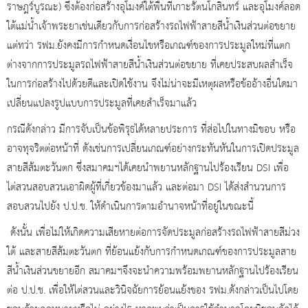
ราษฎร์บูรณะ) ซึ่งต้องก่อสร้างอุโมงค์ใต้พื้นที่เกาะรัตนโกสินทร์ และอุโมงค์ลอด
ใต้แม่น้ำเจ้าพระยาเช่นเดียวกับการก่อสร้างรถไฟฟ้าสายสีน้ำเงินส่วนต่อขยาย
แต่ทว่า รฟม.ยังคงมีการกำหนดเงื่อนไขหรือเกณฑ์ของการประมูลใหม่ที่แตก
ต่างจากการประมูลรถไฟฟ้าสายสีน้ำเงินส่วนต่อขยาย ที่เคยประสบผลสำเร็จ
ในการก่อสร้างไปด้วยดีและเปิดใช้งาน จึงไม่น่าจะมีเหตุผลหรือข้ออ้างอื่นใดมา
เปลี่ยนแปลงรูปแบบการประมูลที่เคยสำเร็จมาแล้ว
กรณีดังกล่าว มีการจับเป็นข้อพิรุธได้หลายประการ ที่ส่อไปในทางมิชอบ หรือ
อาจทุจริตต่อหน้าที่ ดังเช่นการเปลี่ยนเกณฑ์อย่างกระทันหันในการเปิดประมูล
สายสีส้มตะวันตก ซึ่งสมาคมฯได้เคยนำพยานหลักฐานไปร้องเรียน DSI เพื่อ
ไต่สวนสอบสวนเอาผิดผู้ที่เกี่ยวข้องมาแล้ว และต่อมา DSI ได้ส่งสำนวนการ
สอบสวนไปยัง ป.ป.ช. ให้ดำเนินการตามอำนาจหน้าที่อยู่ในขณะนี้
ดังนั้น เพื่อไม่ให้เกิดความเสียหายต่อการจัดประมูลก่อสร้างรถไฟฟ้าสายสีม่วง
ใต้ และสายสีส้มตะวันตก ที่ย้อนแย้งกับการกำหนดเกณฑ์ของการประมูลสาย
สีน้ำเงินส่วนขยายอีก สมาคมฯจึงจะนำความพร้อมพยานหลักฐานไปร้องเรียน
ต่อ ป.ป.ช. เพื่อให้ไต่สวนและวินิจฉัยการย้อนแย้งของ รฟม.ดังกล่าวเป็นไปโดย