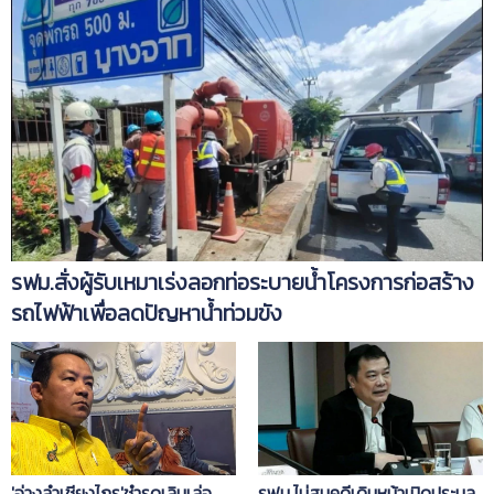
รฟม.สั่งผู้รับเหมาเร่งลอกท่อระบายน้ำโครงการก่อสร้าง
รถไฟฟ้าเพื่อลดปัญหาน้ำท่วมขัง
'อ่างลำเชียงไกร'ชำรุดเลินเล่อ
รฟม.ไม่สนคดีเดินหน้าเปิดประมูล