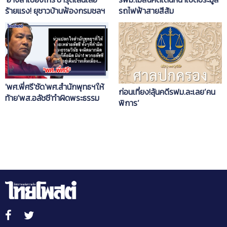
ร้ายแรง! ยุชาวบ้านฟ้องกรมชลฯ
รถไฟฟ้าสายสีส้ม
ชดใช้
'พศ.พี่ศรี'ซัด'พศ.สำนักพุทธฯ'ให้
ก่อนเที่ยง!ลุ้นคดีรฟม.ละเลย’คน
ท้าย'พส.อลัชชี'ทำผิดพระธรรม
พิการ’
วินัยเต็มบ้านเต็มเมือง