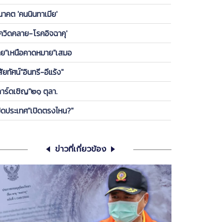
องพรรค ให้ลูกกบ-ลูกเขียดในพรรคได้เกาะ วันนี้ ขอคุย
นาคต 'คนนินทาเมีย'
เครียดซักนิด
โควิดคลาย-โรคอิจฉาคุ'
ทย"เหนือคาดหมาย"เสมอ
สัยทัศน์"อินทรี-อีแร้ง"
การ์ดเชิญ"๒๑ ตุลา.
ปิดประเทศ"เปิดตรงไหน?"
ข่าวที่เกี่ยวข้อง