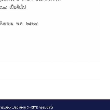
การเมือง
เปลว สีเงิน
X-CITE
คอลัมนิสต์