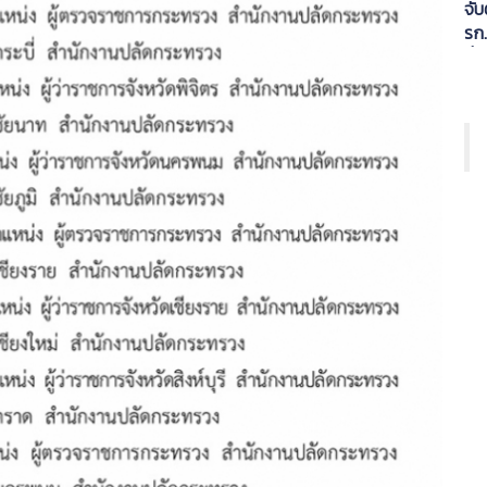
จับ
รก
นั่
หมู