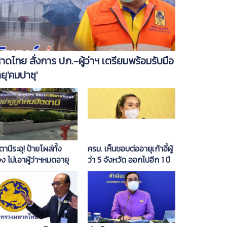
าดไทย สั่งการ ปภ.-ผู้ว่าฯ เตรียมพร้อมรับมือ
ยุ'คมปาซุ'
ตานีระอุ! ป้ายโผล่ทั้ง
ครม. เห็นชอบต่ออายุเก้าอี้ผู้
อง ไม่เอาผู้ว่าฯหมดอายุ
ว่า 5 จังหวัด ออกไปอีก 1 ปี