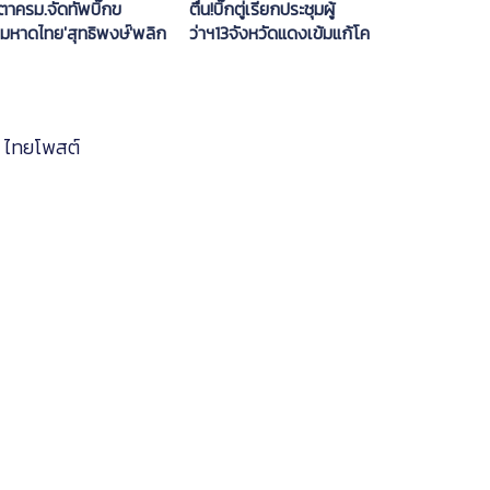
ตาครม.จัดทัพบิ๊กข
ตื่น!บิ๊กตู่เรียกประชุมผู้
.มหาดไทย'สุทธิพงษ์'พลิก
ว่าฯ13จังหวัดแดงเข้มแก้โค
งปลัดมท.คนใหม่ คาดผู้ว่าฯ
วิด-19
ป่าขยับนั่งผวจ.ปทุมธานี
ไทยโพสต์