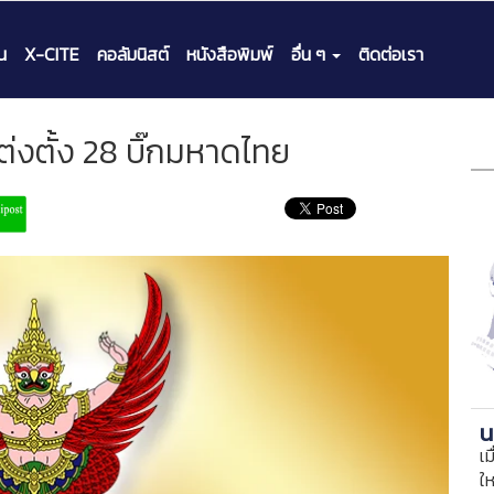
น
X-CITE
คอลัมนิสต์
หนังสือพิมพ์
อื่น ๆ
ติดต่อเรา
งตั้ง 28 บิ๊กมหาดไทย
น
เม
ใ