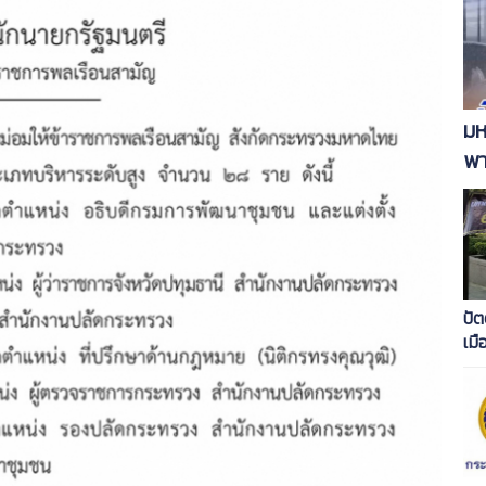
มห
พา
ปัต
เมื