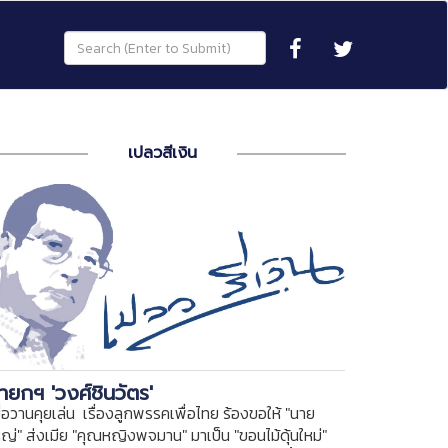
เปลวสีเงิน
ายกฯ 'วงศ์ชินวัตร'
ื่อวานคุยเล่น เรื่องลูกพรรคเพื่อไทย ร้องขอให้ "นาย
หญ่" ส่งเมีย "คุณหญิงพจมาน" มาเป็น "ขอนไม้ดุ้นใหม่"