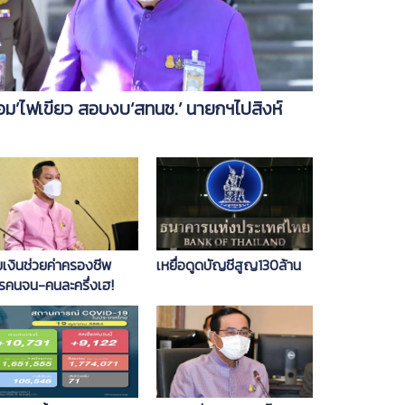
้อม’ไฟเขียว สอบงบ‘สทนช.’ นายกฯไปสิงห์
มเงินช่วยค่าครองชีพ
เหยื่อดูดบัญชีสูญ130ล้าน
ตรคนจน-คนละครึ่งเฮ!