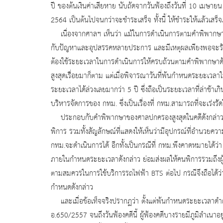
ปี ของต้นเงินค่าเสียหาย นับถัดจากวันฟ้องถึงวันที่ 10 เมษา
2564 เป็นต้นไปจนกว่าจะชำระเสร็จ ทั้งนี้ ให้ชำระให้แล้วเสร็
เนื่องจากศาลฯ เห็นว่า แม้ในการดำเนินการตามคำพิพากษ
กับปัญหาและอุปสรรคหลายประการ และมีเหตุผลเพียงพอจะรับฟั
ต้องใช้ระยะเวลาในการดำเนินการให้ครบถ้วนตามคำพิพากษาดั
สูงสุดเรื่อยมาก็ตาม แต่เมื่อพิจารณาวันที่พ้นกำหนดระยะเ
ระยะเวลาได้ล่วงเลยมากว่า 5 ปี ซึ่งถือเป็นระยะเวลาที่ล่าช้
บริหารจัดการของ กทม. ซึ่งเป็นเรื่องที่ กทม.สามารถที่จะเร่งรัด
ประกอบกับคำพิพากษาของศาลปกครองสูงสุดในคดีดังกล่าวได้ว
พิการ รวมทั้งสัญลักษณ์ที่แสดงให้เห็นว่ามีอุปกรณ์ที่อำนวยคว
กทม.จะดำเนินการได้ อีกทั้งเป็นกรณีที่ กทม.พึงคาดหมายได้
ภายในกำหนดระยะเวลาดังกล่าว ย่อมส่งผลให้คนพิการรวมถึงผ
ตามสมควรในการใช้บริการรถไฟฟ้า BTS ต่อไป กรณีจึงถือได้ว่า
กำหนดดังกล่าว
และเมื่อข้อเท็จจริงปรากฏว่า ตั้งแต่พ้นกำหนดระยะเวลาด
อ.650/2557 จนถึงวันฟ้องคดีนี้ ผู้ฟ้องคดีบางรายมีภูมิลำเนาอย