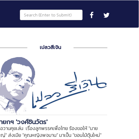
เปลวสีเงิน
ายกฯ 'วงศ์ชินวัตร'
ื่อวานคุยเล่น เรื่องลูกพรรคเพื่อไทย ร้องขอให้ "นาย
หญ่" ส่งเมีย "คุณหญิงพจมาน" มาเป็น "ขอนไม้ดุ้นใหม่"