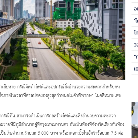
ข
อ
ซี
'
ไ
วิ
"
เ
่าเสียหาย กรณีจัดทำลิฟต์และอุปกรณ์สิ่งอำนวยความสะดวกสำหรับคน
เสร็จภายในเวลาที่ศาลปกครองสูงสุดกำหนดในคำพิพากษา ในคดีหมายเลข
รณีที่ไม่สามารถดำเนินการก่อสร้างลิฟต์และสิ่งอำนวยความสะดวก
ายที่มีภูมิลำเนาอยู่ที่กรุงเทพมหานคร อันเป็นท้องที่จังหวัดเดียวกับท้อง
่ เป็นเงินจำนวนรายละ 5,000 บาท พร้อมดอกเบี้ยในอัตราร้อยละ 7.5 ต่อ