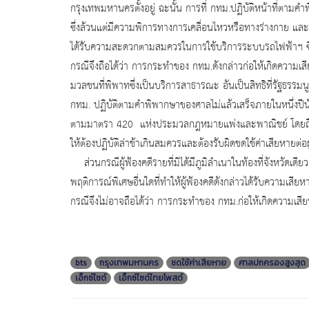
กรุงเทพมหานครตั้งอยู่ ฉะนั้น การที่ กทม.ปฏิบัติหน้าที่ตามคำ
ซึ่งล้วนแต่มีความพิการทางการเคลื่อนไหวหรือทางร่างกาย และ
ได้รับความสะดวกตามสมควรในการใช้บริการระบบรถไฟฟ้าฯ ซึ่
กรณีจึงถือได้ว่า การกระทำของ กทม.ดังกล่าวก่อให้เกิดความเส
มวลชนที่พิพาทซึ่งเป็นบริการสาธารณะ อันเป็นสิทธิที่รัฐธรร
กทม. ปฏิบัติตามคำพิพากษาของศาลไม่แล้วเสร็จภายในหนึ่งปี
ตามมาตรา 420 แห่งประมวลกฎหมายแพ่งและพาณิชย์ โดยถือเ
ให้ต้องปฏิบัติล่าช้าเกินสมควรและต้องรับผิดชดใช้ค่าเสียหายต่อ
ส่วนกรณีผู้ฟ้องคดีรายที่มิได้มีภูมิลำเนาในท้องที่จังหวัดเดียวก
พฤติการณ์พิเศษอื่นใดที่ทำให้ผู้ฟ้องคดีดังกล่าวได้รับความเ
กรณีจึงไม่อาจถือได้ว่า การกระทำของ กทม.ก่อให้เกิดความเสียหาย
bts
กรุงเทพมหานคร
ชดใช้ค่าเสียหาย
ศาลปกครองสูงสุด
เอ็กซ์ไซต์
เอ็กซ์ไซต์ไทยโพสต์