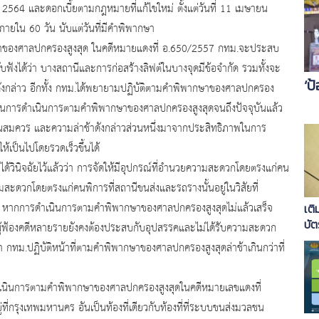
ยน 2564 และดอกเบี้ยตามกฎหมายที่แก้ไขใหม่ ตั้งแต่วันที่ 11 เมษายน
จภายใน 60 วัน นับแต่วันที่มีคำพิพากษา
าของศาลปกครองสูงสุด ในคดีหมายแดงที่ อ.650/2557 กทม.จะประสบ
งได้ว่า บางสถานีและการก่อสร้างลิฟต์ในบางจุดมีข้อจำกัด รวมทั้งจะ
‘ป
งกล่าว อีกทั้ง กทม.ได้พยายามปฏิบัติตามคำพิพากษาของศาลปกครอง
วลาในการดำเนินการตามคำพิพากษาของศาลปกครองสูงสุดจนถึงปัจจุบันแล้ว
าเกินสมควร และความล่าช้าดังกล่าวส่วนหนึ่งมาจากประสิทธิภาพในการ
ให้เป็นไปโดยรวดเร็วขึ้นได้
ินิจฉัยไว้แล้วว่า การจัดให้มีอุปกรณ์ที่อำนวยความสะดวกโดยตรงแก่คน
ามสะดวกโดยตรงแก่คนพิการที่สถานีขนส่งและรถรางนั้นอยู่ในวิสัยที่
ว่า หากการดำเนินการตามคำพิพากษาของศาลปกครองสูงสุดไม่แล้วเสร็จ
เติ
บั
ู้ฟ้องคดีหลายรายยังคงต้องประสบกับอุปสรรคและไม่ได้รับความสะดวก
 กทม.ปฏิบัติหน้าที่ตามคำพิพากษาของศาลปกครองสูงสุดล่าช้าเกินกว่าที่
ำเนินการตามคำพิพากษาของศาลปกครองสูงสุดในคดีหมายเลขแดงที่
ู่ที่กรุงเทพมหานคร อันเป็นท้องที่เดียวกับท้องที่ที่ระบบขนส่งมวลชน