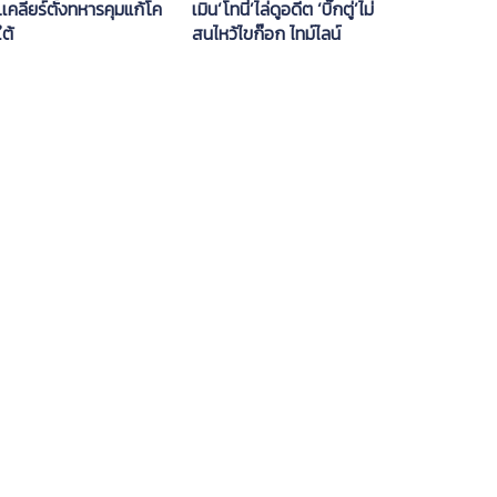
เคลียร์ตั้งทหารคุมแก้โค
เมิน‘โทนี่’ไล่ดูอดีต ‘บิ๊กตู่’ไม่
ใต้
สนไหว้ไขก๊อก ไทม์ไลน์
กม.ลูกได้ใช้ก.ค.