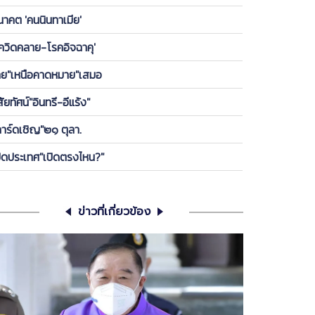
องพรรค ให้ลูกกบ-ลูกเขียดในพรรคได้เกาะ วันนี้ ขอคุย
นาคต 'คนนินทาเมีย'
เครียดซักนิด
โควิดคลาย-โรคอิจฉาคุ'
ทย"เหนือคาดหมาย"เสมอ
สัยทัศน์"อินทรี-อีแร้ง"
การ์ดเชิญ"๒๑ ตุลา.
ปิดประเทศ"เปิดตรงไหน?"
ข่าวที่เกี่ยวข้อง