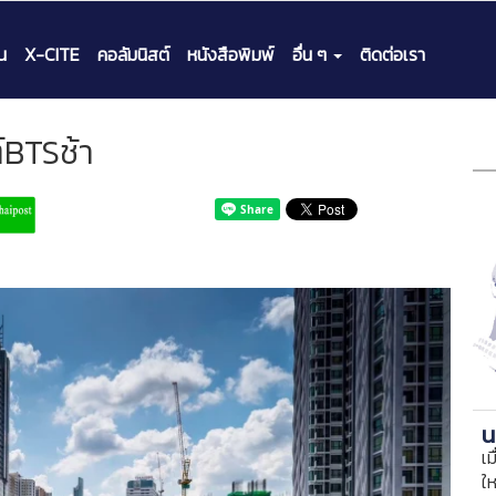
น
X-CITE
คอลัมนิสต์
หนังสือพิมพ์
อื่น ๆ
ติดต่อเรา
์BTSช้า
น
เม
ใ