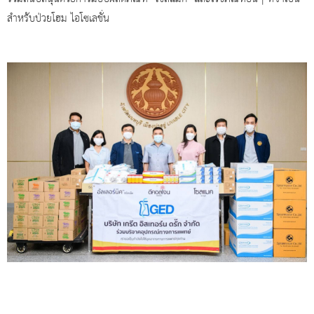
สำหรับป่วยโฮม ไอโซเลชั่น