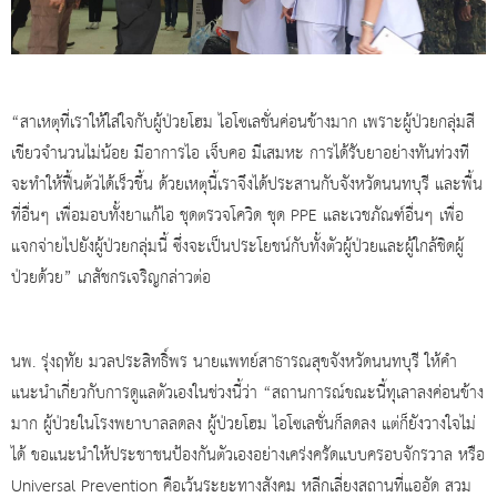
“สาเหตุที่เราให้ใส่ใจกับผู้ป่วยโฮม ไอโซเลชั่นค่อนข้างมาก เพราะผู้ป่วยกลุ่มสี
เขียวจำนวนไม่น้อย มีอาการไอ เจ็บคอ มีเสมหะ การได้รับยาอย่างทันท่วงที
จะทำให้ฟื้นต้วได้เร็วขึ้น ด้วยเหตุนี้เราจึงได้ประสานกับจังหวัดนนทบุรี และพื้น
ที่อื่นๆ เพื่อมอบทั้งยาแก้ไอ ชุดตรวจโควิด ชุด
PPE
และเวชภัณฑ์อื่นๆ เพื่อ
แจกจ่ายไปยังผู้ป่วยกลุ่มนี้ ซึ่งจะเป็นประโยชน์กับทั้งตัวผู้ป่วยและผู้ใกล้ชิดผู้
ป่วยด้วย” เภสัชกรเจริญกล่าวต่อ
นพ. รุ่งฤทัย มวลประสิทธิ์พร นายแพทย์สาธารณสุขจังหวัดนนทบุรี ให้คำ
แนะนำเกี่ยวกับการดูแลตัวเองในช่วงนี้ว่า “สถานการณ์ขณะนี้ทุเลาลงค่อนข้าง
มาก ผู้ป่วยในโรงพยาบาลลดลง ผู้ป่วยโฮม ไอโซเลชั่นก็ลดลง แต่ก็ยังวางใจไม่
ได้ ขอแนะนำให้ประชาชนป้องกันตัวเองอย่างเคร่งครัดแบบครอบจักรวาล หรือ
Universal Prevention
คือเว้นระยะทางสังคม หลีกเลี่ยงสถานที่แออัด สวม