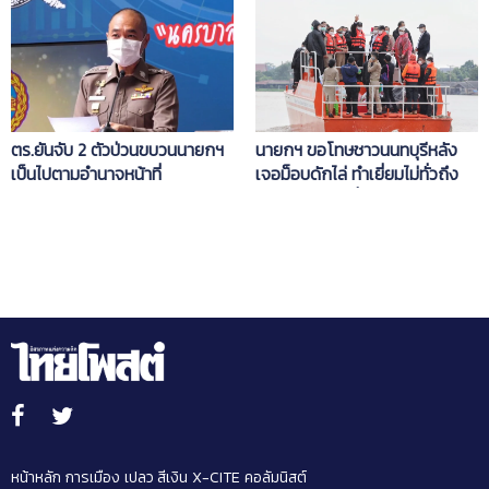
กรองนักเรียนทุกสองสัปดาห์
ริมแม่น้ำเจ้าพระยา จังหวัด
นนทบุรี
ตร.ยันจับ 2 ตัวป่วนขบวนนายกฯ
นายกฯ ขอโทษชาวนนทบุรีหลัง
เป็นไปตามอำนาจหน้าที่
เจอม็อบดักไล่ ทำเยี่ยมไม่ทั่วถึง
ก่อนปรับแผนเลี่ยงเผชิญหน้า
หน้าหลัก
การเมือง
เปลว สีเงิน
X-CITE
คอลัมนิสต์