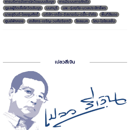
การบริหารจัดการโควิดแบบเชิงรุก
การมีระบบการกักตัว
ดูแลผู้ติดเชื้อโควิดเชิงรุก
นนทบุรี
นพ.-รุ่งฤทัย-มวลประสิทธิ์พร
นายสุจินต์-ไชยชุมศักดิ์
บริษัท-เกร๊ต-อิสเทอร์น-ดรั๊ก-จำกัด
พื้นทีสีแดง
ศูนย์พักคอย
เภสัชกร-เจริญ-วงศ์อริยะกวี
โซลแมค
โฮม-ไอโซเลชั่น
เปลวสีเงิน