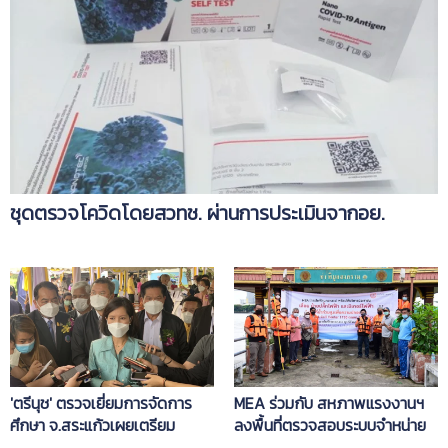
ชุดตรวจโควิดโดยสวทช. ผ่านการประเมินจากอย.
'ตรีนุช' ตรวจเยี่ยมการจัดการ
MEA ร่วมกับ สหภาพแรงงานฯ
ศึกษา จ.สระแก้วเผยเตรียม
ลงพื้นที่ตรวจสอบระบบจำหน่าย
ประสาน สธ.จัดชุดตรวจ ATK คัด
และอุปกรณ์ไฟฟ้า บริเวณชุมชน