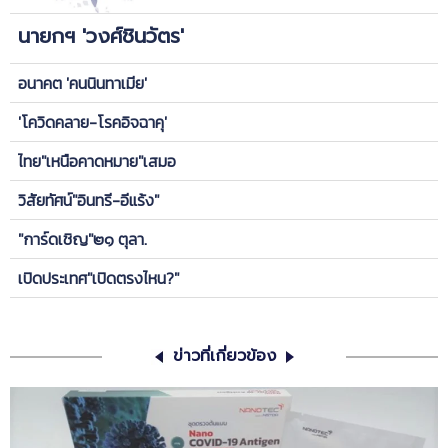
นายกฯ 'วงศ์ชินวัตร'
อนาคต 'คนนินทาเมีย'
'โควิดคลาย-โรคอิจฉาคุ'
ไทย"เหนือคาดหมาย"เสมอ
วิสัยทัศน์"อินทรี-อีแร้ง"
"การ์ดเชิญ"๒๑ ตุลา.
เปิดประเทศ"เปิดตรงไหน?"
ข่าวที่เกี่ยวข้อง