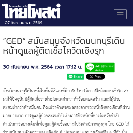
Toggl
naviga
07 สิงหาคม พ.ศ. 2569
“GED” สนับสนุนจังหวัดนนทบุรีเดิน
หน้าดูแลผู้ติดเชื้อโควิดเชิงรุก
30 กันยายน พ.ศ. 2564 เวลา 17:12 น.
จังหวัดนนทบุรีเป็นหนึ่งในพื้นทีสีแดงที่มีการบริหารจัดการโควิดแบบเชิงรุก ส่ง
ผลให้ปัจจุบันมีผู้ติดเชื้อรายใหม่ลดลงต่ำกว่าห้าร้อยคนต่อวัน และมีผู้ป่วย
สะสมต่ำกว่าห้าหมื่นคน ถึงแม้ว่าตัวเลขจะลดลงจากช่วงหนึ่งถึงสองเดือนที่ผ่าน
มาอย่างมาก การดูแลผู้ป่วยสะสมก็ยังเป็นภารกิจหนักที่ทางจังหวัดกำลัง
ดำเนินการอย่างเต็มที่เพื่อดูแลผู้ติดเชื้ออย่างมีประสิทธิภาพสูงสุด โดย
GED
ได้
ร่วมสนับสนุนด้วยการมอบผลิตภัณฑ์ ‘โซลแมค’ และเวชภัณฑ์อื่นๆ ที่จำเป็น