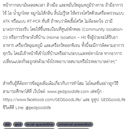
หน้ากากอนามัยตลอดเวลา ล้างมือ และหมั่นวัดอุณหภูมิร่างกาย ถ้ามีอาการ
ไข้ ไอ น้ำมูกไหล จมูกไม่ได้กลิ่น ลิ้นไม่รู้รส ให้ตรวจโควิดด้วยเครื่องตรวจแบบ
ATK
หรือแบบ
RT-PCR
ทันที ถ้าพบว่าติดเชื้อโควิด ไม่ต้องตกใจ เรามี
มาตรการรองรับ โดยให้ขึ้นทะเบียนที่ศูนย์พักคอย (
Community Isolation-
CI)
หรือการรักษาตัวที่บ้าน (
Home Isolation – HI)
ซึ่งผู้ป่วยจะได้รับยา
อาหาร เครื่องวัดอุณหภูมิ และเครื่องวัดออกซิเจน ทั้งนี้จะมีการติดตามอาการ
ทุกวัน โดยมีเจ้าหน้าที่เข้าไปที่บ้านหรือผ่านระบบแพทย์ทางไกล หากอาการ
เปลี่ยนแปลงก็จะถูกส่งตัวมายังโรงพยาบาลสนามหรือโรงพยาบาลต่างๆ”
สำหรับผู้ที่ต้องการข้อมูลเพิ่มเติมเกี่ยวกับการทำโฮม ไอโซเลชั่นอย่างถูกวิธี
สามารถศึกษาได้ที่ เว็ปไซต์:
www.gedgoodlife.com
เฟซบุ๊ก :
https://www.facebook.com/GEDGoodLife/
และ ยูทูป:
GEDGoodLife
ชีวิตดีดี
Line: @gedgoodlife
atk
ged
local-quarantine
universal-prevention