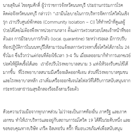
นายสุจินต์ ไชยชุมศักดิ์ ผู้ว่าราชการจังหวัดนนทบุรี ประธานกรรมการโรค
ติดต่อจังหวัดนนทบุรี กล่าวว่า “เรามีนโยบายในการบริหารจัดการโควิดในเชิง
รุก เราปรับศูนย์พักคอย (
Community Isolation – CI)
ให้ทำหน้าที่ดูแลผู้
ป่วยได้โดยไม่ต้องพึ่งพาหน่วยงานกลาง ตั้งแต่การตรวจสวอปโดยเจ้าหน้าที่ของ
ตัวเอง การมีระบบการกักตัว (
local quarantine)
ระหว่างรอผล มีการปรับ
ห้องปฎิบัติการในนนทบุรีให้สามารถแจ้งผลการตรวจหาเชื้อโควิดได้ภายใน 24
ชั่วโมง ซึ่งเร็วกว่าแต่ก่อนที่ต้องใช้เวลา 3-4 วัน เมื่อผลออกมาก็ทำการเอกซเรย์
ปอดให้ผู้ติดเชื้อได้เลย เรายังปรับโรงพยาบาลสนาม 3 แห่งให้รองรับคนไข้ได้
มากขึ้น ที่โรงพยาบาลสนามมีเครื่องผลิตออกซิเจน ส่วนที่โรงพยาบาลชุมชน
และโรงพยาบาลหลัก เราเพิ่มเครื่องออกซิเจนไฮโฟลว์ที่ได้รับการสนับสนุนจาก
กระทรวงสาธารณสุขอีกสองร้อยถึงสามร้อยตัว
ด้วยความร่วมมือจากทุกภาคส่วน ไม่ว่าจะเป็นภาคท้องถิ่น ภาครัฐ และภาค
เอกชน ทำให้เราบริหารและอยู่กับสถานการณ์โควิด 19 ได้ดีในระดับหนึ่ง และ
ขอขอบคุณทางบริษัท เกร๊ต อิสเทอร์น ดรั๊ก ที่มอบเวชภัณฑ์เพื่อสนับสนุน