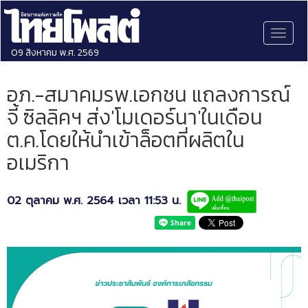
Toggl
naviga
09 สิงหาคม พ.ศ. 2569
อภ.-สมาคมรพ.เอกชน แถลงการณ์
จี้ ซิลลิคฯ ส่ง'โมเดอร์นา'ในเดือน
ต.ค.โดยให้นำเข้าล็อตที่ผลิตใน
อเมริกา
02 ตุลาคม พ.ศ. 2564 เวลา 11:53 น.