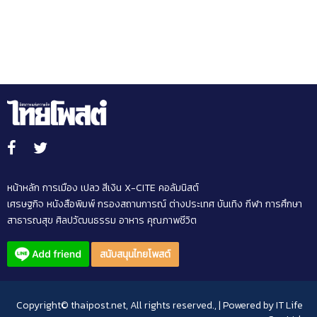
หน้าหลัก
การเมือง
เปลว สีเงิน
X-CITE
คอลัมนิสต์
เศรษฐกิจ
หนังสือพิมพ์
กรองสถานการณ์
ต่างประเทศ
บันเทิง
กีฬา
การศึกษา
สาธารณสุข
ศิลปวัฒนธรรม
อาหาร
คุณภาพชีวิต
สนับสนุนไทยโพสต์
Copyright© thaipost.net, All rights reserved., | Powered by
IT Life