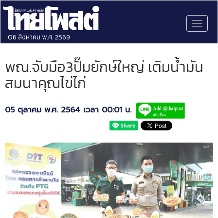
Toggl
naviga
06 สิงหาคม พ.ศ. 2569
พณ.จับมือ3ปั๊มยักษ์ใหญ่ เติมน้ำมัน
สมนาคุณไข่ไก่
05 ตุลาคม พ.ศ. 2564 เวลา 00:01 น.