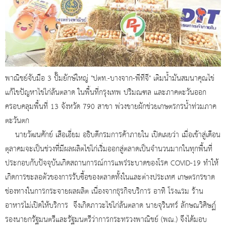
พาณิชย์จับมือ 3 ปั๊มยักษ์ใหญ่ "ปตท.-บางจาก-พีทีจี" เติมน้ำมันสมนาคุณไข่
แก้ไขปัญหาไข่ไก่ล้นตลาด ในพื้นที่กรุงเทพ ปริมณฑล และภาคตะวันออก
ครอบคลุมพื้นที่ 13 จังหวัด 790 สาขา พ่วงขายผักช่วยเกษตรกรน้ำท่วมภาค
ตะวันตก
นายวัฒนศักย์ เสือเอี่ยม อธิบดีกรมการค้าภายใน เปิดเผยว่า เมื่อเข้าสู่เดือน
ตุลาคมจะเป็นช่วงที่มีผลผลิตไข่ไก่เริ่มออกสู่ตลาดเป็นจำนวนมากในทุกพื้นที่
ประกอบกับปัจจุบันเกิดสถานการณ์การแพร่ระบาดของโรค COVID-19 ทำให้
เกิดการชะลอตัวของการรับซื้อของตลาดทั้งในและต่างประเทศ เกษตรกรขาด
ช่องทางในการกระจายผลผลิต เนื่องจากธุรกิจบริการ อาทิ โรงแรม ร้าน
อาหารไม่เปิดให้บริการ จึงเกิดภาวะไข่ไก่ล้นตลาด นายจุรินทร์ ลักษณวิศิษฏ์
รองนายกรัฐมนตรีและรัฐมนตรีว่าการกระทรวงพาณิชย์ (พณ.) จึงได้มอบ