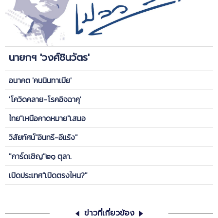
นายกฯ 'วงศ์ชินวัตร'
อนาคต 'คนนินทาเมีย'
'โควิดคลาย-โรคอิจฉาคุ'
ไทย"เหนือคาดหมาย"เสมอ
วิสัยทัศน์"อินทรี-อีแร้ง"
"การ์ดเชิญ"๒๑ ตุลา.
เปิดประเทศ"เปิดตรงไหน?"
ข่าวที่เกี่ยวข้อง