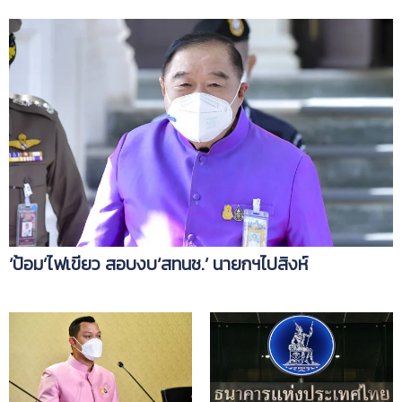
‘ป้อม’ไฟเขียว สอบงบ‘สทนช.’ นายกฯไปสิงห์