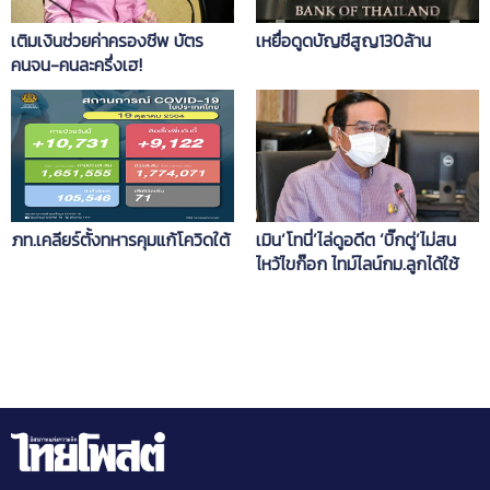
เติมเงินช่วยค่าครองชีพ บัตร
เหยื่อดูดบัญชีสูญ130ล้าน
คนจน-คนละครึ่งเฮ!
ภท.เคลียร์ตั้งทหารคุมแก้โควิดใต้
เมิน‘โทนี่’ไล่ดูอดีต ‘บิ๊กตู่’ไม่สน
ไหว้ไขก๊อก ไทม์ไลน์กม.ลูกได้ใช้
ก.ค.