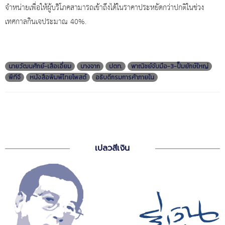
จำหน่ายเพื่อให้ผู้บริโภคสามารถเข้าถึงได้ในราคาประหยัดกว่าปกติในช่วง
เทศกาลกินเจประมาณ 40%.
นายวัฒนศักย์-เสือเอี่ยม
บางจาก
ปตท.
พาณิชย์จับมือ-3-ปั๊มยักษ์ใหญ่
พีทีจี
หนังสือพิมพ์ไทยโพสต์
อธิบดีกรมการค้าภายใน
เปลวสีเงิน