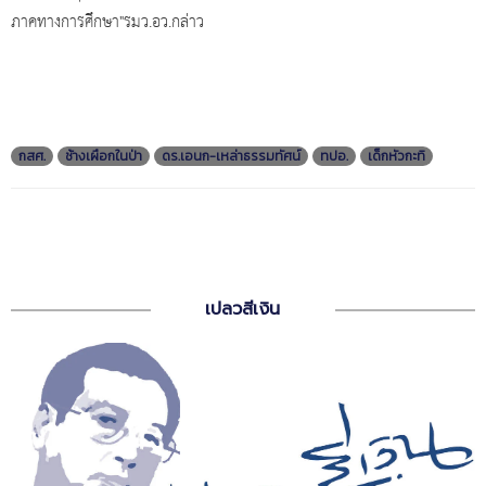
ภาคทางการศึกษา"รมว.อว.กล่าว
กสศ.
ช้างเผือกในป่า
ดร.เอนก-เหล่าธรรมทัศน์
ทปอ.
เด็กหัวกะทิ
เปลวสีเงิน