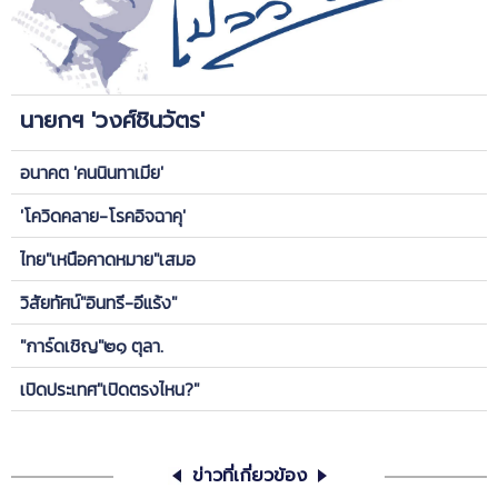
นายกฯ 'วงศ์ชินวัตร'
อนาคต 'คนนินทาเมีย'
'โควิดคลาย-โรคอิจฉาคุ'
ไทย"เหนือคาดหมาย"เสมอ
วิสัยทัศน์"อินทรี-อีแร้ง"
"การ์ดเชิญ"๒๑ ตุลา.
เปิดประเทศ"เปิดตรงไหน?"
ข่าวที่เกี่ยวข้อง