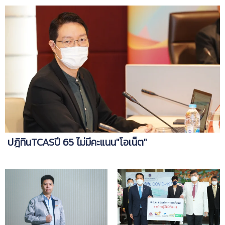
ปฎิทินTCASปี 65 ไม่มีคะแนน"โอเน็ต"