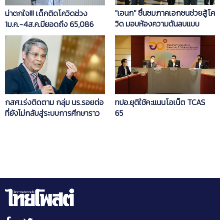
"เอนก" ชื่นชมภาคเอกชน​ช่วยสู้โค
น่าตกใจ!!! เด็กติดโควิดช่วง
วิด​ มอบห้องความดันลบแบบ​
1ม.ค.-4ส.ค.มียอดถึง 65,086
Modular Unit ให้โรงพยาบาลฝ้า
ราย '3องค์กร-ยูนิเซฟ' ต้องจับ
วิกฤติ​
มือเปิดศูนย์ช่วยเหลือ
กสศ.เร่งติดตาม กลุ่ม นร.รอยต่อ
ทปอ.ยุติใช้คะแนนโอเน็ต TCAS
ที่ยังไม่กลับสู่ระบบการศึกษาราว
65
60,000 คน เผยโดนตัดงบฯปี65
กระทบแน่