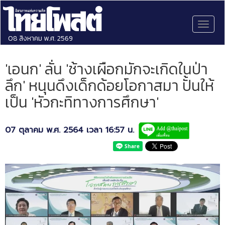
Toggl
naviga
08 สิงหาคม พ.ศ. 2569
'เอนก' ลั่น 'ช้างเผือกมักจะเกิดในป่า
ลึก' หนุนดึงเด็กด้อยโอกาสมา ปั้นให้
เป็น 'หัวกะทิทางการศึกษา'
07 ตุลาคม พ.ศ. 2564 เวลา 16:57 น.