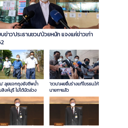
บข่าว'ประธานชวน'ป่วยหนัก แจงแค่ข่าวเก่า
62
'ชวน'เผยยื่นร่างแก้ไขรธน.ให้
น' ลุยแจกถุงยังชีพน้ำ
นายกฯแล้ว
มสิงห์บุรี ไม่ได้นัดล่วง
า หวังดูปัญหาจริงก่อน
ับไปแก้ไขในสภาฯ