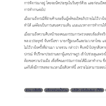
การพิจารณาอยู่ โดยจะนัดประชุมในวันศุกร์ด้วย และก่อนเปิ
การทำงานต่อไป
เมื่อถามถึงกรณีที่ฝ่ายค้านจะยื่นญัตติขอเปิดอภิปรายไม่ไว้
ทำได้ แต่ต้องเป็นการเสนอความเห็น แนะแนวทางการทำงานให้กั
เมื่อถามถึงความคืบหน้าของคณะกรรมการตรวจสอบข้อเท็จจริง 
พล.อ.ประยุทธ์ จันทร์โอชา นายกรัฐมนตรีและรมว.กลาโหม แจกเ
ไม่ไว้วางใจครั้งที่ผ่านมา นายชวน กล่าวว่า คืบหน้าไปทุกสัปดาห์ 
ปกรณ์ ที่ปรึกษาประธานสภาผู้แทนราษฎร เข้าไปช่วยดูแลตรงนี้ด้
ต้องขอความร่วมมือ เพื่อที่คณะกรรมการจะได้มีเวลาทำงาน ซึ
แต่ก็เพิ่งมีการขอขยายเวลาเมื่อสัปดาห์นี้ เพราะไม่สามารถสอบ
ชวน-หลีกภัย
บริจาคช่วยน้ำท่วม
บริษัท-จริงใจเสมอ-จำักัด