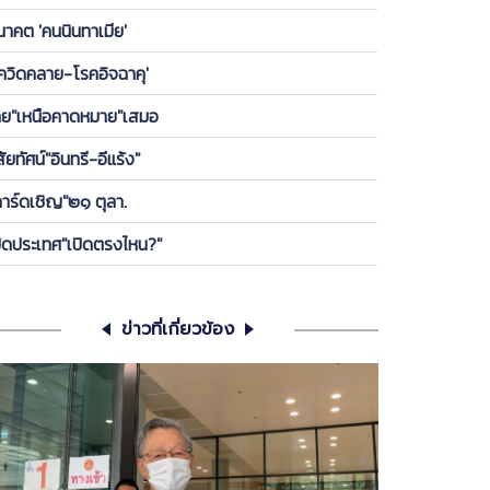
องพรรค ให้ลูกกบ-ลูกเขียดในพรรคได้เกาะ วันนี้ ขอคุย
นาคต 'คนนินทาเมีย'
เครียดซักนิด
โควิดคลาย-โรคอิจฉาคุ'
ทย"เหนือคาดหมาย"เสมอ
สัยทัศน์"อินทรี-อีแร้ง"
การ์ดเชิญ"๒๑ ตุลา.
ปิดประเทศ"เปิดตรงไหน?"
ข่าวที่เกี่ยวข้อง