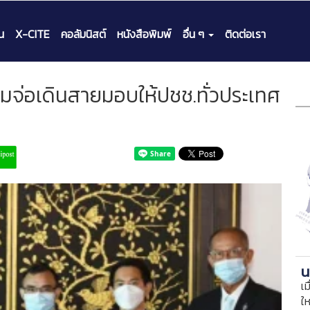
น
X-CITE
คอลัมนิสต์
หนังสือพิมพ์
อื่น ๆ
ติดต่อเรา
วมจ่อเดินสายมอบให้ปชช.ทั่วประเทศ
น
เม
ใ