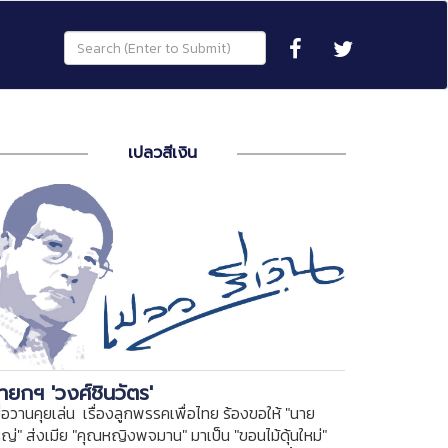
เปลวสีเงิน
ายกฯ 'วงศ์ชินวัตร'
ื่อวานคุยเล่น เรื่องลูกพรรคเพื่อไทย ร้องขอให้ "นาย
หญ่" ส่งเมีย "คุณหญิงพจมาน" มาเป็น "ขอนไม้ดุ้นใหม่"