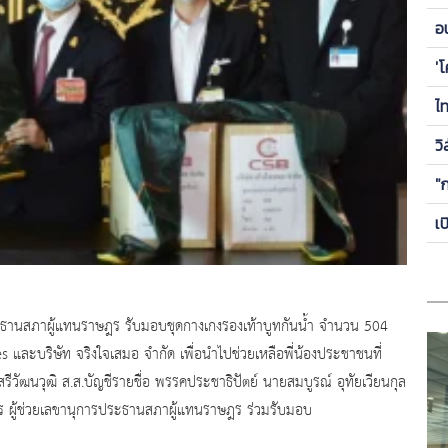
ข
อ
ซี
'
ไ
วิ
"
เ
ะธานสภาผู้แทนราษฎร รับมอบชุดกางเกงรองเท้าบูทกันน้ำ จำนวน 504
ะบริษัท จริงใจเสมอ จำกัด เพื่อนำไปช่วยเหลือพี่น้องประชาชนที่
วัฒนวุฒิ ส.ส.บัญชีรายชื่อ พรรคประชาธิปัตย์ นายสมบูรณ์ อุทัยเวียนกุล
ร ผู้ช่วยเลขานุการประธานสภาผู้แทนราษฎร ร่วมรับมอบ