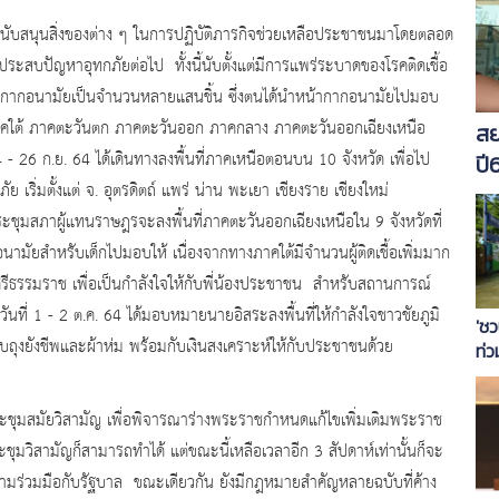
สนับสนุนสิ่งของต่าง ๆ ในการปฏิบัติภารกิจช่วยเหลือประชาชนมาโดยตลอด
ดที่ประสบปัญหาอุทกภัยต่อไป ทั้งนี้นับตั้งแต่มีการแพร่ระบาดของโรคติดเชื้อ
หน้ากากอนามัยเป็นจำนวนหลายแสนชิ้น ซึ่งตนได้นำหน้ากากอนามัยไปมอบ
ต่ภาคใต้ ภาคตะวันตก ภาคตะวันออก ภาคกลาง ภาคตะวันออกเฉียงเหนือ
สย
 - 26 ก.ย. 64 ได้เดินทางลงพื้นที่ภาคเหนือตอนบน 10 จังหวัด เพื่อไป
ปี
ริ่มตั้งแต่ จ. อุตรดิตถ์ แพร่ น่าน พะเยา เชียงราย เชียงใหม่
ชุมสภาผู้แทนราษฎรจะลงพื้นที่ภาคตะวันออกเฉียงเหนือใน 9 จังหวัดที่
ามัยสำหรับเด็กไปมอบให้ เนื่องจากทางภาคใต้มีจำนวนผู้ติดเชื้อเพิ่มมาก
ีธรรมราช เพื่อเป็นกำลังใจให้กับพี่น้องประชาชน สำหรับสถานการณ์
ื่อวันที่ 1 - 2 ต.ค. 64 ได้มอบหมายนายอิสระลงพื้นที่ให้กำลังใจชาวชัยภูมิ
'ชว
บถุงยังชีพและผ้าห่ม พร้อมกับเงินสงเคราะห์ให้กับประชาชนด้วย
ท่ว
หน้
กล
ระชุมสมัยวิสามัญ เพื่อพิจารณาร่างพระราชกำหนดแก้ไขเพิ่มเติมพระราช
ะชุมวิสามัญก็สามารถทำได้ แต่ขณะนี้เหลือเวลาอีก 3 สัปดาห์เท่านั้นก็จะ
ความร่วมมือกับรัฐบาล ขณะเดียวกัน ยังมีกฎหมายสำคัญหลายฉบับที่ค้าง