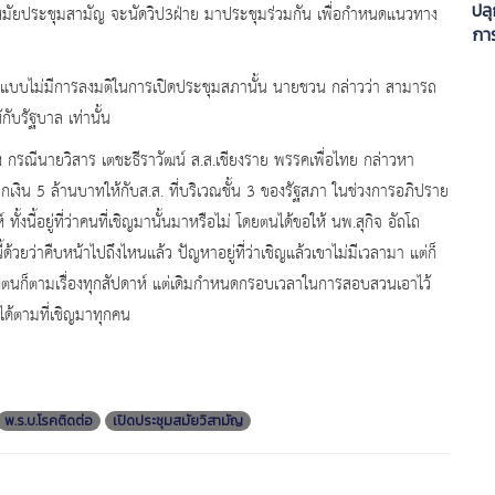
ปลุ
ดสมัยประชุมสามัญ จะนัดวิป3ฝ่าย มาประชุมร่วมกัน เพื่อกำหนดแนวทาง
กา
หลี
วางใจแบบไม่มีการลงมติในการเปิดประชุมสภานั้น นายชวน กล่าวว่า สามารถ
บรัฐบาล เท่านั้น
กรณีนายวิสาร เตชะธีราวัฒน์ ส.ส.เชียงราย พรรคเพื่อไทย กล่าวหา
งิน 5 ล้านบาทให้กับส.ส. ที่บริเวณชั้น 3 ของรัฐสภา ในช่วงการอภิปราย
ทั้งนี้อยู่ที่ว่าคนที่เชิญมานั้นมาหรือไม่ โดยตนได้ขอให้ นพ.สุกิจ อัถโถ
วยว่าคืบหน้าไปถึงไหนแล้ว ปัญหาอยู่ที่ว่าเชิญแล้วเขาไม่มีเวลามา แต่ก็
่งตนก็ตามเรื่องทุกสัปดาห์ แต่เดิมกำหนดกรอบเวลาในการสอบสวนเอาไว้
ได้ตามที่เชิญมาทุกคน
พ.ร.บ.โรคติดต่อ
เปิดประชุมสมัยวิสามัญ