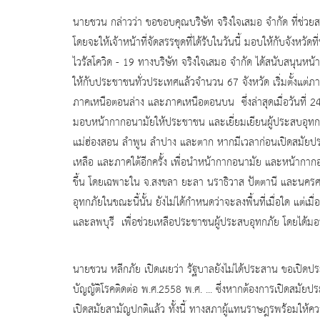
นายชวน กล่าวว่า ขอขอบคุณบริษัท จริงใจเสมอ จำกัด ที่ช่วย
โดยจะให้เจ้าหน้าที่จัดสรรชุดที่ได้รับในวันนี้ มอบให้กับจังหวั
ไวรัสโควิด - 19 ทางบริษัท จริงใจเสมอ จำกัด ได้สนับสนุน
ให้กับประชาชนทั่วประเทศแล้วจำนวน 67 จังหวัด เริ่มตั้งแ
ภาคเหนือตอนล่าง และภาคเหนือตอนบน ซึ่งล่าสุดเมื่อวันที่ 24
มอบหน้ากากอนามัยให้ประชาชน และเยี่ยมเยียนผู้ประสบอุทกภัย เ
แม่ฮ่องสอน ลำพูน ลำปาง และตาก หากมีเวลาก่อนเปิดสมัยประ
เหลือ และภาคใต้อีกครั้ง เพื่อนำหน้ากากอนามัย และหน้ากากอน
ขึ้น โดยเฉพาะใน จ.สงขลา ยะลา นราธิวาส ปัตตานี และนครศร
อุทกภัยในขณะนี้นั้น ยังไม่ได้กำหนดว่าจะลงพื้นที่เมื่อใด แต่เม
และลพบุรี เพื่อช่วยเหลือประชาชนผู้ประสบอุทกภัย โดยได้มอ
นายชวน หลีกภัย เปิดเผยว่า รัฐบาลยังไม่ได้ประสาน ขอเปิดป
บัญญัติโรคติดต่อ พ.ศ.2558 พ.ศ. ... ซึ่งหากต้องการเปิดสมัยปร
เปิดสมัยสามัญปกติแล้ว ทั้งนี้ ทางสภาผู้แทนราษฎรพร้อมให้