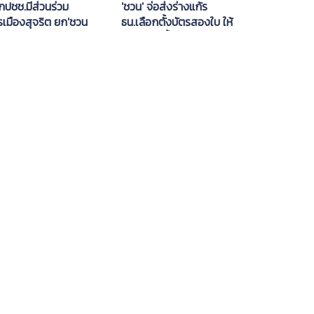
กปชช.มีส่วนร่วม
'ชวน' จ่อส่งร่างแก้ร
รเมืองสุจริต ยก'ชวน
ธน.เลือกตั้งบัตรสองใบ ให้
กภัย' ต้นแบบ
นายกฯนำขึ้นทูลเกล้าฯ