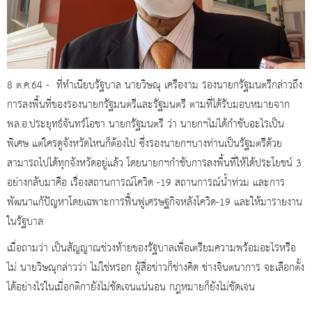
8 ต.ค.64 - ที่ทำเนียบรัฐบาล นายวิษณุ เครืองาม รองนายกรัฐมนตรีกล่าวถึง
การลงพื้นที่ของรองนายกรัฐมนตรีและรัฐมนตรี ตามที่ได้รับมอบหมายจาก
พล.อ.ประยุทธ์จันทร์โอชา นายกรัฐมนตรี ว่า นายกฯไม่ได้กำชับอะไรเป็น
พิเศษ แต่ใครดูจังหวัดไหนก็ต้องไป ซึ่งรองนายกฯบางท่านเป็นรัฐมตรีด้วย
สามารถไปได้ทุกจังหวัดอยู่แล้ว โดยนายกฯกำชับการลงพื้นที่ให้ได้ประโยชน์ 3
อย่างกลับมาคือ เรื่องสถานการณ์โควิด -19 สถานการณ์น้ำท่วม และการ
พัฒนาแก้ปัญหาโดยเฉพาะการฟื้นฟูเศรษฐกิจหลังโควิด-19 และให้มารายงาน
ในรัฐบาล
เมื่อถามว่า เป็นสัญญาณช่วงท้ายของรัฐบาลเพื่อเตรียมความพร้อมอะไรหรือ
ไม่ นายวิษณุกล่าวว่า ไม่ใช่หรอก ผู้สื่อข่าวก็ช่างคิด ช่างจินตนาการ จะเลือกตั้ง
ได้อย่างไรในเมื่อกติกายังไม่ชัดเจนแน่นอน กฎหมายก็ยังไม่ชัดเจน