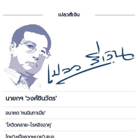
เปลวสีเงิน
นายกฯ 'วงศ์ชินวัตร'
อนาคต 'คนนินทาเมีย'
'โควิดคลาย-โรคอิจฉาคุ'
ไทย"เหนือคาดหมาย"เสมอ