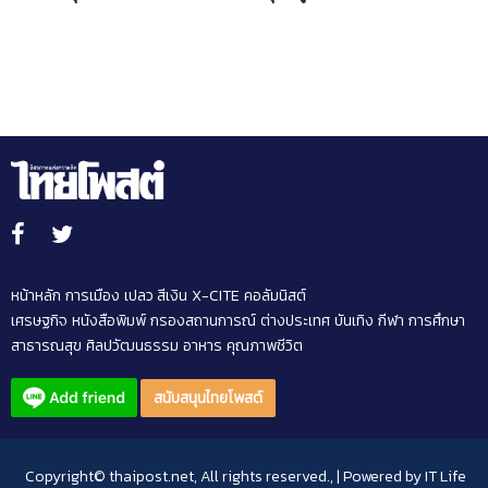
หน้าหลัก
การเมือง
เปลว สีเงิน
X-CITE
คอลัมนิสต์
เศรษฐกิจ
หนังสือพิมพ์
กรองสถานการณ์
ต่างประเทศ
บันเทิง
กีฬา
การศึกษา
สาธารณสุข
ศิลปวัฒนธรรม
อาหาร
คุณภาพชีวิต
สนับสนุนไทยโพสต์
Copyright© thaipost.net, All rights reserved., | Powered by
IT Life