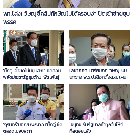
พท.โล่ง! 'วิษณุ'ชี้คลิปทักษิณไม่ได้ครอบงำ ปัดเข้าข่ายยุบ
พรรค
เลขากกต. เตรียมถก 'วิษณุ' ปม
'บิ๊กตู่' ย้ำชัดไม่มียุบสภา ปัดตอบ
ยกร่าง พ.ร.ป.เลือกตั้งส.ส. เผย
พลังประชารัฐรุมต้าน 'พีระพันธุ์'
'ศรัณย์วุฒิ-พรพิมล' ต้องหา
สังกัดพรรคใหม่ใน 30 วัน
‘จุรินทร์’บอกสัญญาณ’บิ๊กตู่’ชัด
‘อนุทิน’ยันรัฐบาลทำทุกวันให้ดี
ตลอดไม่ยุบสภา
ที่สุดอยู่แล้ว