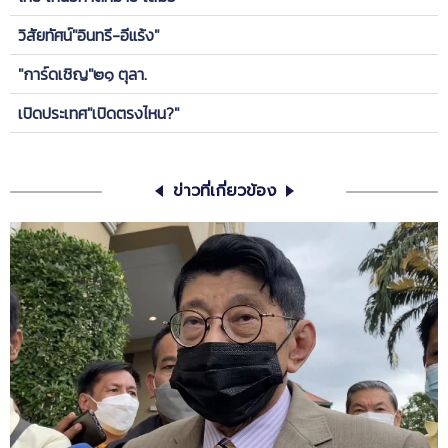
วิสัยทัศน์"อินทรี-อีแร้ง"
"การ์ดเชิญ"๒๑ ตุลา.
เปิดประเทศ"เปิดตรงไหน?"
ข่าวที่เกี่ยวข้อง