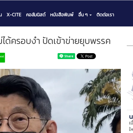
น
X-CITE
คอลัมนิสต์
หนังสือพิมพ์
อื่น ๆ
ติดต่อเรา
ณไม่ได้ครอบงำ ปัดเข้าข่ายยุบพรรค
น
เม
ใ