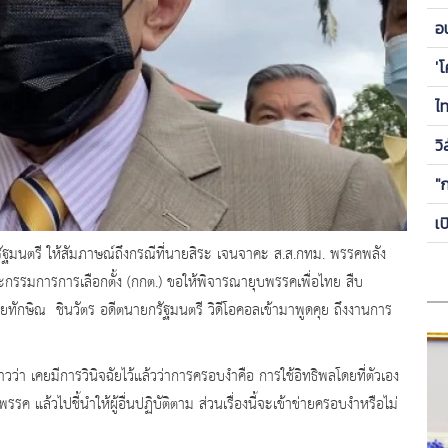
ข
อ
ซี
'
ไ
วิ
"
เ
รัฐมนตรี ให้สัมภาษณ์ถึงกรณีที่นายสิระ เจนจาคะ ส.ส.กทม. พรรคพลัง
ะกรรมการการเลือกตั้ง (กกต.) ขอให้พิจารณายุบพรรคเพื่อไทย สืบ
นายทักษิณ ชินวัตร อดีตนายกรัฐมนตรี วิดีโอคอลเข้ามาพูดคุย ถึงงานการ
ว่า เคยมีการวินิจฉัยไว้แล้วว่าการครอบงำคือ การใช้อิทธิพลโดยที่ตัวเอง
รรค แล้วไปชี้นำให้ผู้อื่นปฏิบัติตาม ส่วนเรื่องนี้จะเข้าข่ายครอบงำหรือไม่