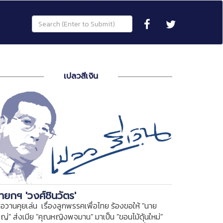
เปลวสีเงิน
ายกฯ 'วงศ์ชินวัตร'
ื่อวานคุยเล่น เรื่องลูกพรรคเพื่อไทย ร้องขอให้ "นาย
หญ่" ส่งเมีย "คุณหญิงพจมาน" มาเป็น "ขอนไม้ดุ้นใหม่"