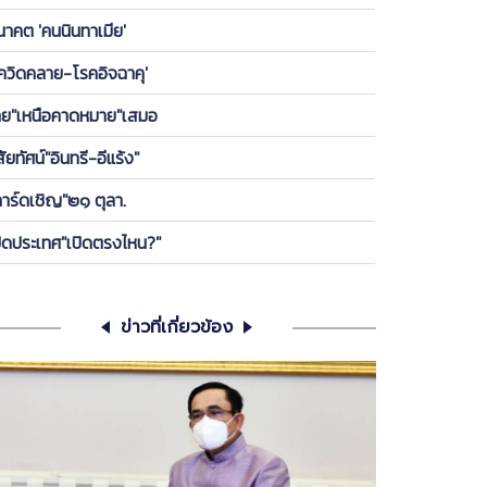
องพรรค ให้ลูกกบ-ลูกเขียดในพรรคได้เกาะ วันนี้ ขอคุย
นาคต 'คนนินทาเมีย'
เครียดซักนิด
โควิดคลาย-โรคอิจฉาคุ'
ทย"เหนือคาดหมาย"เสมอ
สัยทัศน์"อินทรี-อีแร้ง"
การ์ดเชิญ"๒๑ ตุลา.
ปิดประเทศ"เปิดตรงไหน?"
ข่าวที่เกี่ยวข้อง