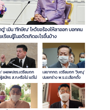
ิ๊กตู่' เมิน 'ทักษิณ' ไหว้ขอร้องให้ลาออก บอกคน
ยเรียนรู้ในอดีตเกิดอะไรขึ้นบ้าง
ิระ' เผยพปชร.เตรียมถก
เลขากกต. เตรียมถก 'วิษณุ'
ผู้สมัคร ส.ก.หรือไม่​ แต่ไม่
ปมยกร่าง พ.ร.ป.เลือกตั้ง
ชิงผู้ว่าฯกทม.
ส.ส. เผย 'ศรัณย์วุฒิ-พร
พิมล' ต้องหาสังกัดพรรค
ใหม่ใน 30 วัน