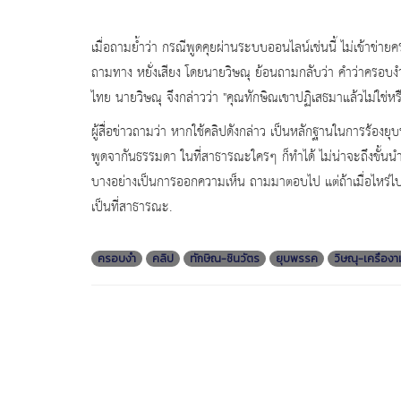
เมื่อถามย้ำว่า กรณีพูดคุยผ่านระบบออนไลน์เช่นนี้ ไม่เข้าข่าย
ถามทาง หยั่งเสียง โดยนายวิษณุ ย้อนถามกลับว่า คำว่าครอบงำ
ไทย นายวิษณุ จึงกล่าวว่า "คุณทักษิณเขาปฏิเสธมาแล้วไม่ใช่หร
ผู้สื่อข่าวถามว่า หากใช้คลิปดังกล่าว เป็นหลักฐานในการร้อง
พูดจากันธรรมดา ในที่สาธารณะใครๆ ก็ทำได้ ไม่น่าจะถึงขั้นน
บางอย่างเป็นการออกความเห็น ถามมาตอบไป แต่ถ้าเมื่อไหร่ไปเริ่
เป็นที่สาธารณะ.
ครอบงำ
คลิป
ทักษิณ-ชินวัตร
ยุบพรรค
วิษณุ-เครืองา