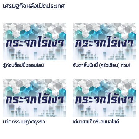
เศรษฐกิจหลังเปิดประเทศ
รู้ก่อนช็อปปิ้งออนไลน์
จับตาสิ้นปีหนี้ (ครัวเรือน) ท่วม!
นวัตกรรมปฏิวัติธุรกิจ
เยียวยาแท็กซี่-วินมอไซค์