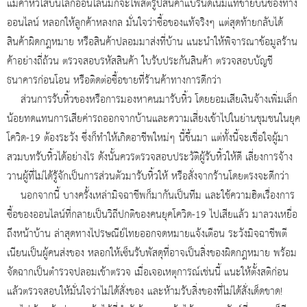
แม่ค้าหัวใสบนโลกออนไลน์มักจะโพสต์รูปสินค้าแบรนด์เนมแท้ขายบนช่องทาง
ออนไลน์ หลอกให้ลูกค้าหลงกล มั่นใจว่าซื้อของแท้จริงๆ แต่สุดท้ายกลับได้
สินค้าผิดกฎหมาย หรือสินค้าปลอมมาส่งที่บ้าน แนะนำให้พิจารณาข้อมูลร้าน
ค้าอย่างถี่ถ้วน ตรวจสอบรหัสสินค้า ใบรับประกันสินค้า ตรวจสอบบัญชี
ธนาคารก่อนโอน หรือติดต่อซื้อขายที่ร้านค้าทางการดีกว่า
ส่วนการรับหิ้วของหรือการมองหาคนมารับหิ้ว โดยยอมเสียเงินจ้างเพิ่มเล็ก
น้อยทดแทนการเสียค่ารถออกจากบ้านและความเสี่ยงเข้าไปในย่านชุมชนในยุค
โควิด-19 ต้องระวัง ซึ่งก็ทำให้เกิดอาชีพใหม่ๆ นี้ขึ้นมา แต่ทั้งนี้จะเชื่อใจผู้มา
สวมบทรับหิ้วได้อย่างไร ดังนั้นควรตรวจสอบประวัติผู้รับหิ้วให้ดี เลี่ยงการจ้าง
วานผู้ที่ไม่ได้รู้จักเป็นการส่วนตัวมารับหิ้วให้ หรือสั่งจากร้านโดยตรงจะดีกว่า
นอกจากนี้ บางครั้งเหล่ามิจฉาชีพก็มากันเป็นทีม และใช้ความฮิตเรื่องการ
ซื้อของออนไลน์ที่กลายเป็นวิถีปกติของคนยุคโควิด-19 ไปเสียแล้ว มาลวงเหยื่อ
ถึงหน้าบ้าน ล่าสุดทางไปรษณีย์ไทยออกจดหมายแจ้งเตือน ระวังมิจฉาชีพตี
เนียนเป็นผู้คนส่งของ หลอกให้เซ็นรับพัสดุที่อาจเป็นสิ่งของผิดกฎหมาย พร้อม
จัดฉากเป็นตำรวจปลอมเข้าตรวจ เมื่อเจอเหตุการณ์เช่นนี้ แนะให้ตั้งสติก่อน
แล้วตรวจสอบให้มั่นใจว่าไม่ได้สั่งของ และห้ามรับสิ่งของที่ไม่ได้สั่งเด็ดขาด!