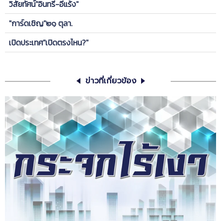
วิสัยทัศน์"อินทรี-อีแร้ง"
"การ์ดเชิญ"๒๑ ตุลา.
เปิดประเทศ"เปิดตรงไหน?"
ข่าวที่เกี่ยวข้อง