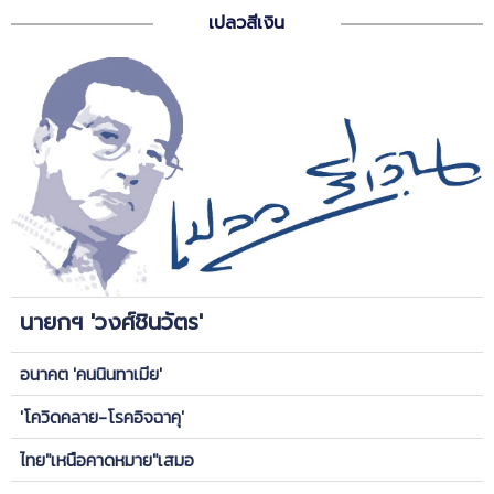
เปลวสีเงิน
นายกฯ 'วงศ์ชินวัตร'
อนาคต 'คนนินทาเมีย'
'โควิดคลาย-โรคอิจฉาคุ'
ไทย"เหนือคาดหมาย"เสมอ