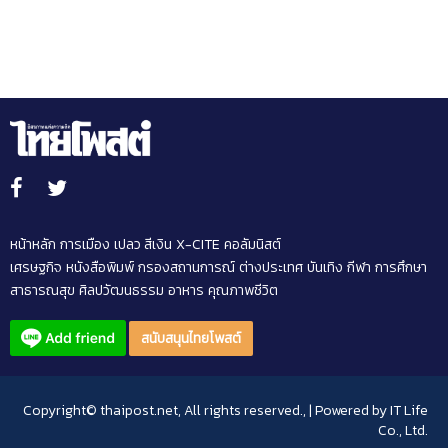
หน้าหลัก
การเมือง
เปลว สีเงิน
X-CITE
คอลัมนิสต์
เศรษฐกิจ
หนังสือพิมพ์
กรองสถานการณ์
ต่างประเทศ
บันเทิง
กีฬา
การศึกษา
สาธารณสุข
ศิลปวัฒนธรรม
อาหาร
คุณภาพชีวิต
สนับสนุนไทยโพสต์
Copyright© thaipost.net, All rights reserved., | Powered by
IT Life
Co., Ltd.