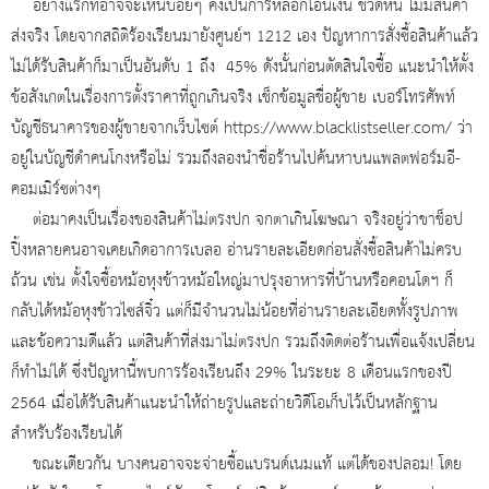
อย่างแรกที่อาจจะเห็นบ่อยๆ คงเป็นการหลอกโอนเงิน ชวดหนี ไม่มีสินค้า
ส่งจริง โดยจากสถิติร้องเรียนมายังศูนย์ฯ 1212 เอง ปัญหาการสั่งซื้อสินค้าแล้ว
ไม่ได้รับสินค้าก็มาเป็นอันดับ 1 ถึง 45% ดังนั้นก่อนตัดสินใจซื้อ แนะนำให้ตั้ง
ข้อสังเกตในเรื่องการตั้งราคาที่ถูกเกินจริง เช็กข้อมูลชื่อผู้ขาย เบอร์โทรศัพท์
บัญชีธนาคารของผู้ขายจากเว็บไซต์ https://www.blacklistseller.com/ ว่า
อยู่ในบัญชีดำคนโกงหรือไม่ รวมถึงลองนำชื่อร้านไปค้นหาบนแพลตฟอร์มอี-
คอมเมิร์ซต่างๆ
ต่อมาคงเป็นเรื่องของสินค้าไม่ตรงปก จกตาเกินโฆษณา จริงอยู่ว่าขาช็อป
ปิ้งหลายคนอาจเคยเกิดอาการเบลอ อ่านรายละเอียดก่อนสั่งซื้อสินค้าไม่ครบ
ถ้วน เช่น ตั้งใจซื้อหม้อหุงข้าวหม้อใหญ่มาปรุงอาหารที่บ้านหรือคอนโดฯ ก็
กลับได้หม้อหุงข้าวไซส์จิ๋ว แต่ก็มีจำนวนไม่น้อยที่อ่านรายละเอียดทั้งรูปภาพ
และข้อความดีแล้ว แต่สินค้าที่ส่งมาไม่ตรงปก รวมถึงติดต่อร้านเพื่อแจ้งเปลี่ยน
ก็ทำไม่ได้ ซึ่งปัญหานี้พบการร้องเรียนถึง 29% ในระยะ 8 เดือนแรกของปี
2564 เมื่อได้รับสินค้าแนะนำให้ถ่ายรูปและถ่ายวิดีโอเก็บไว้เป็นหลักฐาน
สำหรับร้องเรียนได้
ขณะเดียวกัน บางคนอาจจะจ่ายซื้อแบรนด์เนมแท้ แต่ได้ของปลอม! โดย