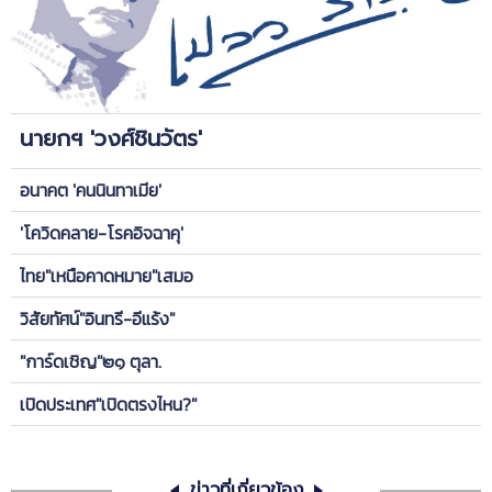
นายกฯ 'วงศ์ชินวัตร'
อนาคต 'คนนินทาเมีย'
'โควิดคลาย-โรคอิจฉาคุ'
ไทย"เหนือคาดหมาย"เสมอ
วิสัยทัศน์"อินทรี-อีแร้ง"
"การ์ดเชิญ"๒๑ ตุลา.
เปิดประเทศ"เปิดตรงไหน?"
ข่าวที่เกี่ยวข้อง