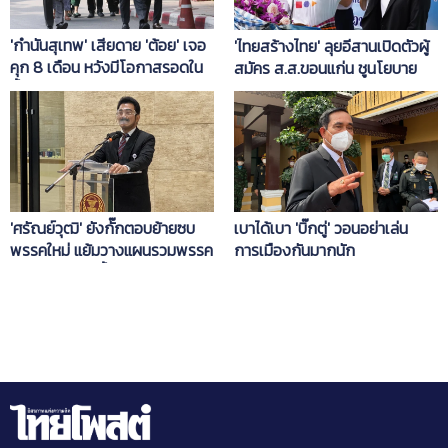
'กำนันสุเทพ' เสียดาย 'ต้อย' เจอ
'ไทยสร้างไทย' ลุยอีสานเปิดตัวผู้
คุก 8 เดือน หวังมีโอกาสรอดใน
สมัคร ส.ส.ขอนแก่น ชูนโยบาย
ชั้นศาลฎีกา
บำนาญประชาชน 3,000 บาท
'ศรัณย์วุฒิ' ยังกั๊กตอบย้ายซบ
เบาได้เบา 'บิ๊กตู่' วอนอย่าเล่น
พรรคใหม่ แย้มวางแผนรวมพรรค
การเมืองกันมากนัก
เล็กสู้ศึกเลือกตั้ง