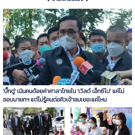
'บิ๊กตู่' เมินคนด้อยค่าศาลาไทยใน 'เวิลด์ เอ็กซ์โป' แค่ไม่
ชอบนายกฯ แต่ไม่รู้คนต่อคิวเข้าชมเยอะแค่ไหน