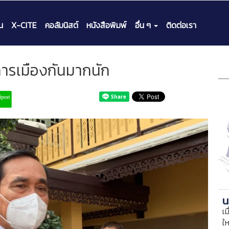
น
X-CITE
คอลัมนิสต์
หนังสือพิมพ์
อื่น ๆ
ติดต่อเรา
่นการเมืองกันมากนัก
น
เม
ใ