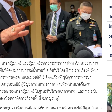
ข
อ
ซี
'
ไ
วิ
"
เ
อชา นายกรัฐมนตรี และรัฐมนตรีว่าการกระทรวงกลาโหม เป็นประธานการ
ที่ติดตามสถานการณ์น้ำท่วมที่ จ.สิงห์บุรี โดยมี พล.อ.วรเกียรติ รัตนา
ารทหารสูงสุด, พล.อ.ณรงค์พันธ์ จิตต์แก้วแท้ ผู้บัญชาการทหารบก,
าเดช ธูปะเตมีย์ ผู้บัญชาการทหารอากาศ และหัวหน้าหน่วยขึ้นตรง
สุวรรณ รองนายกรัฐมนตรี ในฐานะที่ปรึกษาสภากลาโหม และ พล.อ.ชัย
 เนื่องจากติดภารกิจลงพื้นที่ จ.กาญจนบุรี
ประชุมว่า เรื่องการเมืองขอให้เบาๆ หน่อยช่วงนี้ เพราะยังมีปัญหาอีกมาก