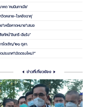
องพรรค ให้ลูกกบ-ลูกเขียดในพรรคได้เกาะ วันนี้ ขอคุย
นาคต 'คนนินทาเมีย'
เครียดซักนิด
โควิดคลาย-โรคอิจฉาคุ'
ทย"เหนือคาดหมาย"เสมอ
สัยทัศน์"อินทรี-อีแร้ง"
การ์ดเชิญ"๒๑ ตุลา.
ปิดประเทศ"เปิดตรงไหน?"
ข่าวที่เกี่ยวข้อง