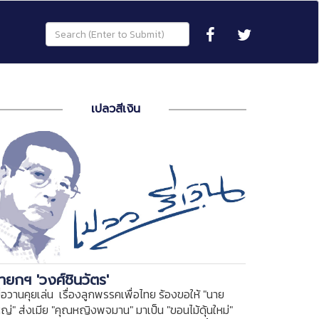
เปลวสีเงิน
ายกฯ 'วงศ์ชินวัตร'
ื่อวานคุยเล่น เรื่องลูกพรรคเพื่อไทย ร้องขอให้ "นาย
หญ่" ส่งเมีย "คุณหญิงพจมาน" มาเป็น "ขอนไม้ดุ้นใหม่"