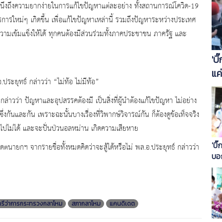
ำนึงถึงความยากง่ายในการแก้ไขปัญหาแต่ละอย่าง ทั้งสถานการณ์โควิด-19
รใหม่ๆ เกิดขึ้น เพื่อแก้ไขปัญหาเหล่านี้ รวมถึงปัญหาระหว่างประเทศ
ความเข้มแข็งให้ได้ ทุกคนต้องมีส่วนร่วมทั้งภาคประชาชน ภาครัฐ และ
'บ
แค
ระยุทธ์ กล่าวว่า “ไม่ท้อ ไม่มีท้อ”
ไห
่าวว่า ปัญหาและอุปสรรคต้องมี เป็นสิ่งที่ผู้นำต้องแก้ไขปัญหา ไม่อย่าง
่งกันและกัน เพราะฉะนั้นบางเรื่องที่วิพากษ์วิจารณ์กัน ก็ต้องดูข้อเท็จจริง
ัน ก็ไปไม่ได้ และจะปั่นป่วนอลหม่าน เกิดความเสียหาย
'บิ๊
เดตนายกฯ จากรายชื่อทั้งหมดคิดว่าจะสู้ได้หรือไม่ พล.อ.ประยุทธ์ กล่าวว่า
บอ
นาย
เจอ
รีว่าการกระทรวงกลาโหม
สภากลาโหม
แคนดิเดต