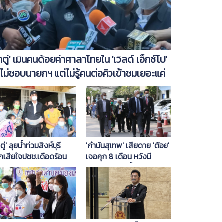
ิ๊กตู่' เมินคนด้อยค่าศาลาไทยใน 'เวิลด์ เอ็กซ์โป'
่ไม่ชอบนายกฯ แต่ไม่รู้คนต่อคิวเข้าชมเยอะแค่
น
'กำนันสุเทพ' เสียดาย 'ต้อย'
กตู่' ลุยน้ำท่วมสิงห์บุรี
เจอคุก 8 เดือน หวังมี
กเสียใจปชช.เดือดร้อน
โอกาสรอดในชั้นศาลฎีกา
กฯมีความสุขไม่ได้ อยาก
ชาวบ้าน ไม่ได้สร้างภาพ