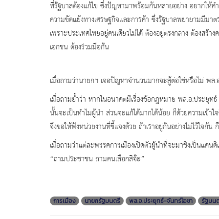
ที่รัฐบาลต้องแก้ไข ซึ่งปัญหามาพร้อมกันหลายอย่าง อยากให้ค
ความขัดแย้งทางเศรษฐกิจและการค้า ซึ่งรัฐบาลพยายามมีมาตรกา
เพราะประเทศไทยอยู่คนเดียวไม่ได้ ต้องอยู่ตรงกลาง ต้องสร้าง
เอกชน ต้องร่วมมือกัน
เมื่อถามว่านายกฯ เจอปัญหาจำนวนมากจะสู้ต่อใช่หรือไม่ พล.อ.ป
เมื่อถามย้ำว่า หากในอนาคตมีเรื่องข้อกฎหมาย พล.อ.ประยุทธ์ กล
นั้นจะเป็นทำไมผู้นำ ส่วนจะแก้ได้มากได้น้อย ก็ด้วยความเข้าใจซึ
จึงขอให้ฟังหน่วยงานที่ชี้แจงด้วย ถ้าเราอยู่กันอย่างไม่ไว้ใจก
เมื่อถามว่าแต่ละพรรคการเมืองเปิดตัวผู้นำที่จะมาชิงเป็นแคนดิ
“ถามประชาชน ถามคนเลือกสิจ๊ะ”
การเมือง
นายกรัฐมนตรี
พล.อ.ประยุทธ์-จันทร์โอชา
รัฐมนต