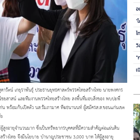
ข
อ
ซี
'
ไ
วิ
"
เ
ุดารัตน์ เกยุราพันธุ์ ประธานยุทธศาสตร์พรรคไทยสร้างไทย นายพงศกร
ยสาสน์ และทีมงานพรรคไทยสร้างไทย ลงพื้นที่มอบสิ่งของ พบปะพี่
ก่น พร้อมกับเปิดตัว นส.รัมภามาศ ทีฆธนานนท์ ผู้สมัครส.ส.ขอนแก่นเขต
ัย
ีผู้สูงอายุจำนวนมาก ซึ่งเป็นทรัพยากรบุคคลที่มีความสำคัญต่อแผ่นดิน
ยสร้างไทย จึงมีนโยบาย บำนาญประชาชน 3,000 บาท ให้ผู้สูงอายุ