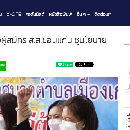
น
X-CITE
คอลัมนิสต์
หนังสือพิมพ์
อื่น ๆ
ติดต่อเรา
วผู้สมัคร ส.ส.ขอนแก่น ชูนโยบาย
น
เม
ใ