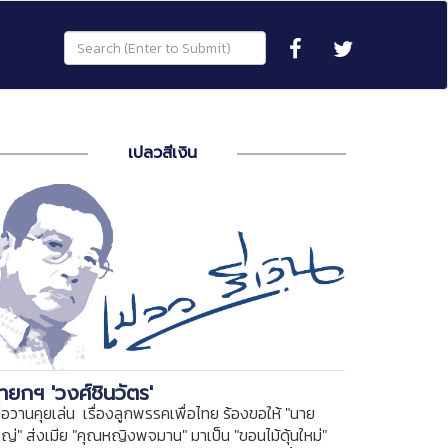
เปลวสีเงิน
ายกฯ 'วงศ์ชินวัตร'
ื่อวานคุยเล่น เรื่องลูกพรรคเพื่อไทย ร้องขอให้ "นาย
หญ่" ส่งเมีย "คุณหญิงพจมาน" มาเป็น "ขอนไม้ดุ้นใหม่"