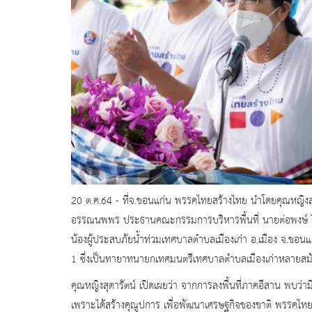
20 ต.ค.64 - ที่จ.ขอนแก่น พรรคไทยสร้างไทย นำโดยคุณหญิงส
อรรณนพพร ประธานคณะกรรมการบริหารพื้นที่ นายต่อพงษ์ ไช
น้องผู้ประสบภัยน้ำท่วมเทศบาลตำบลเมืองเก่า อ.เมือง จ.ขอนแ
1 ซึ่งเป็นทายาทนายกเทศมนตรีเทศบาลตำบลเมืองเก่าหลายสม
คุณหญิงสุดารัตน์ เปิดเผยว่า จากการลงพื้นที่ภาคอีสาน พบว่าม
เพราะได้สร้างคุณูปการ เพื่อพัฒนาเศรษฐกิจของชาติ พรรคไท