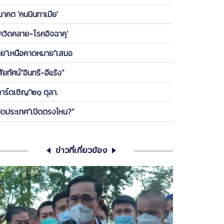
องพรรค ให้ลูกกบ-ลูกเขียดในพรรคได้เกาะ วันนี้ ขอคุย
นาคต 'คนนินทาเมีย'
เครียดซักนิด
โควิดคลาย-โรคอิจฉาคุ'
ทย"เหนือคาดหมาย"เสมอ
สัยทัศน์"อินทรี-อีแร้ง"
การ์ดเชิญ"๒๑ ตุลา.
ปิดประเทศ"เปิดตรงไหน?"
ข่าวที่เกี่ยวข้อง