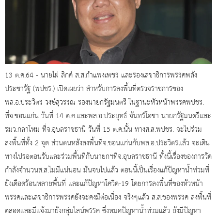
13 ต.ค.64 - นายไผ่ ลิกค์ ส.ส.กำแพงเพชร และรองเลขาธิการพรรคพลัง
ประชารัฐ (พปชร.) เปิดเผยว่า สำหรับการลงพื้นที่ตรวจราชการของ
พล.อ.ประวิตร วงษ์สุวรรณ รองนายกรัฐมนตรี ในฐานะหัวหน้าพรรคพปชร.
ที่จ.ขอนแก่น วันที่ 14 ต.ค.และพล.อ.ประยุทธ์ จันทร์โอชา นายกรัฐมนตรีและ
รมว.กลาโหม ที่จ.อุบลราชธานี วันที่ 15 ต.ค.นั้น ทางส.ส.พปชร. จะไปร่วม
ลงพื้นที่ทั้ง 2 จุด ส่วนตนหลังลงพื้นที่จ.ขอนแก่นกับพล.อ.ประวิตรแล้ว จะเดิน
ทางไปรอตอนรับและร่วมพื้นที่กับนายกฯที่จ.อุบลราชธานี ทั้งนี้เรื่องของการวัด
กำลังจำนวนส.ส.ไม่มีแน่นอน มันจบไปแล้ว ตอนนี้เป็นเรื่องแก้ปัญหาน้ำท่วมที่
ยังเดือดร้อนหลายพื้นที่ และแก้ปัญหาโควิด-19 โดยการลงพื้นที่ของหัวหน้า
พรรคและเลขาธิการพรรคยังจะคงมีต่อเนื่อง จริงๆแล้ว ส.ส.ของพรรค ลงพื้นที่
ตลอดและมีแจ้งมายังกลุ่มไลน์พรรค ซึ่งหมดปัญหาน้ำท่วมแล้ว ยังมีปัญหา