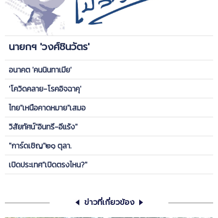
นายกฯ 'วงศ์ชินวัตร'
อนาคต 'คนนินทาเมีย'
'โควิดคลาย-โรคอิจฉาคุ'
ไทย"เหนือคาดหมาย"เสมอ
วิสัยทัศน์"อินทรี-อีแร้ง"
"การ์ดเชิญ"๒๑ ตุลา.
เปิดประเทศ"เปิดตรงไหน?"
ข่าวที่เกี่ยวข้อง