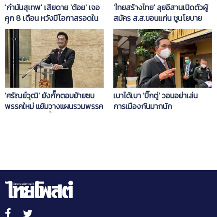
'กำนันสุเทพ' เสียดาย 'ต้อย' เจอ
'ไทยสร้างไทย' ลุยอีสานเปิดตัวผู้
คุก 8 เดือน หวังมีโอกาสรอดใน
สมัคร ส.ส.ขอนแก่น ชูนโยบาย
ชั้นศาลฎีกา
บำนาญประชาชน 3,000 บาท
'ศรัณย์วุฒิ' ยังกั๊กตอบย้ายซบ
เบาได้เบา 'บิ๊กตู่' วอนอย่าเล่น
พรรคใหม่ แย้มวางแผนรวมพรรค
การเมืองกันมากนัก
เล็กสู้ศึกเลือกตั้ง