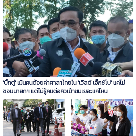
'บิ๊กตู่' เมินคนด้อยค่าศาลาไทยใน 'เวิลด์ เอ็กซ์โป' แค่ไม่
ชอบนายกฯ แต่ไม่รู้คนต่อคิวเข้าชมเยอะแค่ไหน