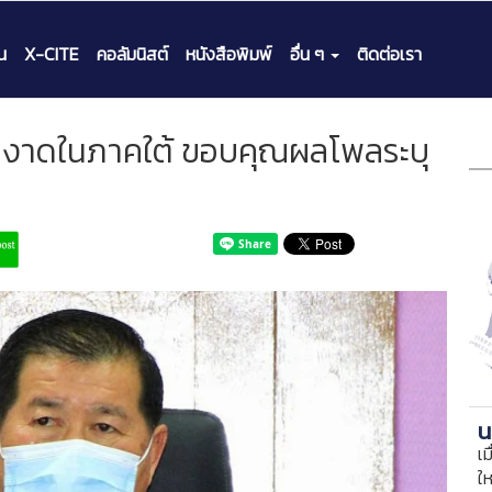
น
X-CITE
คอลัมนิสต์
หนังสือพิมพ์
อื่น ๆ
ติดต่อเรา
มาผงาดในภาคใต้ ขอบคุณผลโพลระบุ
น
เม
ใ