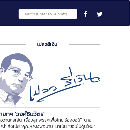
เปลวสีเงิน
ายกฯ 'วงศ์ชินวัตร'
ื่อวานคุยเล่น เรื่องลูกพรรคเพื่อไทย ร้องขอให้ "นาย
หญ่" ส่งเมีย "คุณหญิงพจมาน" มาเป็น "ขอนไม้ดุ้นใหม่"