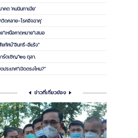
องพรรค ให้ลูกกบ-ลูกเขียดในพรรคได้เกาะ วันนี้ ขอคุย
นาคต 'คนนินทาเมีย'
เครียดซักนิด
โควิดคลาย-โรคอิจฉาคุ'
ทย"เหนือคาดหมาย"เสมอ
สัยทัศน์"อินทรี-อีแร้ง"
การ์ดเชิญ"๒๑ ตุลา.
ปิดประเทศ"เปิดตรงไหน?"
ข่าวที่เกี่ยวข้อง