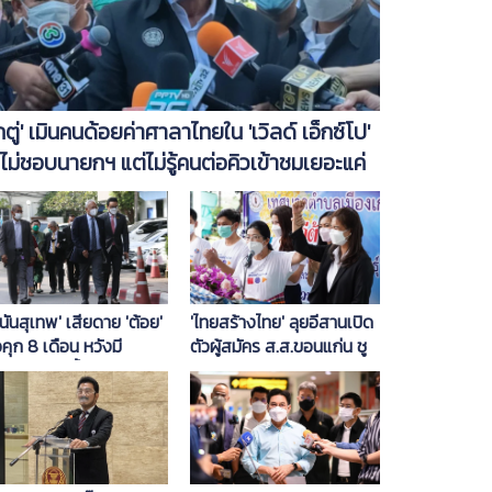
ิ๊กตู่' เมินคนด้อยค่าศาลาไทยใน 'เวิลด์ เอ็กซ์โป'
่ไม่ชอบนายกฯ แต่ไม่รู้คนต่อคิวเข้าชมเยอะแค่
น
นันสุเทพ' เสียดาย 'ต้อย'
'ไทยสร้างไทย' ลุยอีสานเปิด
คุก 8 เดือน หวังมี
ตัวผู้สมัคร ส.ส.ขอนแก่น ชู
กาสรอดในชั้นศาลฎีกา
นโยบายบำนาญประชาชน
3,000 บาท