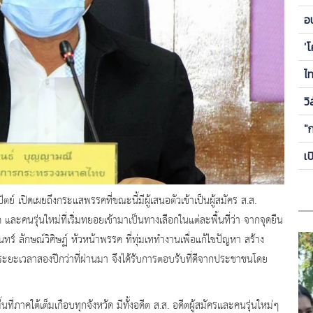
ข
อ
ซี
'
ไ
วิ
"
เ
 เปิดเผยถึงกระแสพรรคที่ขณะนี้มีผู้เสนอตัวเข้าเป็นผู้สมัคร ส.ส.
รค และคนรุ่นใหม่ที่เริ่มทยอยเข้ามาเป็นทางเลือกในแต่ละพื้นที่ว่า จากจุดยืน
ร์ ลักษณ์วิศิษฏ์ หัวหน้าพรรค ที่ทุ่มเททำงานเพื่อแก้ไขปัญหา สร้าง
ะเวลาสองปีกว่าที่ผ่านมา จึงได้รับการตอบรับที่ดีจากประชาชนโดย
ที่ภาคใต้เต็มเกือบทุกจังหวัด มีทั้งอดีต ส.ส. อดีตผู้สมัครและคนรุ่นใหม่ๆ