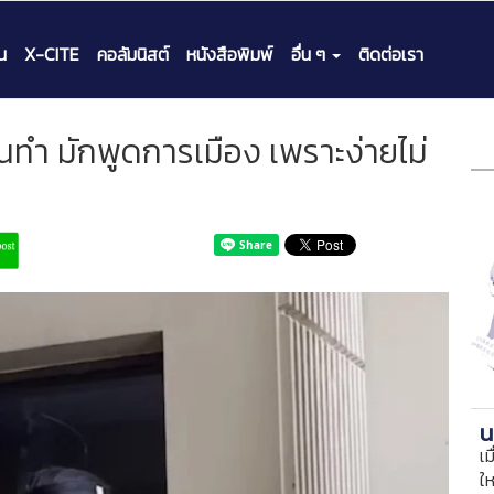
น
X-CITE
คอลัมนิสต์
หนังสือพิมพ์
อื่น ๆ
ติดต่อเรา
านทำ มักพูดการเมือง เพราะง่ายไม่
น
เม
ใ