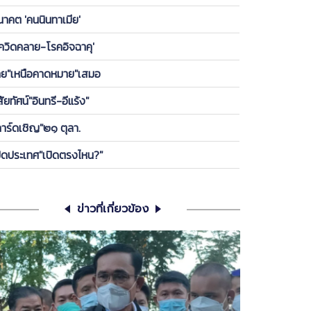
องพรรค ให้ลูกกบ-ลูกเขียดในพรรคได้เกาะ วันนี้ ขอคุย
นาคต 'คนนินทาเมีย'
เครียดซักนิด
โควิดคลาย-โรคอิจฉาคุ'
ทย"เหนือคาดหมาย"เสมอ
สัยทัศน์"อินทรี-อีแร้ง"
การ์ดเชิญ"๒๑ ตุลา.
ปิดประเทศ"เปิดตรงไหน?"
ข่าวที่เกี่ยวข้อง