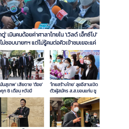
ิ๊กตู่' เมินคนด้อยค่าศาลาไทยใน 'เวิลด์ เอ็กซ์โป'
่ไม่ชอบนายกฯ แต่ไม่รู้คนต่อคิวเข้าชมเยอะแค่
น
นันสุเทพ' เสียดาย 'ต้อย'
'ไทยสร้างไทย' ลุยอีสานเปิด
คุก 8 เดือน หวังมี
ตัวผู้สมัคร ส.ส.ขอนแก่น ชู
กาสรอดในชั้นศาลฎีกา
นโยบายบำนาญประชาชน
3,000 บาท