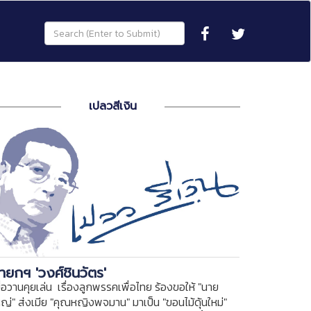
เปลวสีเงิน
ายกฯ 'วงศ์ชินวัตร'
ื่อวานคุยเล่น เรื่องลูกพรรคเพื่อไทย ร้องขอให้ "นาย
หญ่" ส่งเมีย "คุณหญิงพจมาน" มาเป็น "ขอนไม้ดุ้นใหม่"