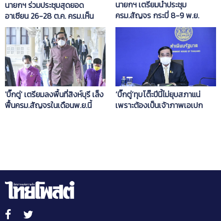
นายกฯ เตรียมนำประชุม
นายกฯ ร่วมประชุมสุดยอด
ครม.สัญจร กระบี่ 8-9 พ.ย.
อาเซียน 26-28 ต.ค. ครม.เห็น
กระตุ้นเศรษฐกิจ ส่งเสริมท่อง
ชอบลงนามเอกสาร 22 ฉบับ ขับ
เที่ยว
เคลื่อนความร่วมมือทุกมิติ
'บิ๊กตู่' เตรียมลงพื้นที่สิงห์บุรี เล็ง
‘บิ๊กตู่’ทุบโต๊ะปีนี้ไม่ยุบสภาแน่
ฟื้นครม.สัญจรในเดือนพ.ย.นี้
เพราะต้องเป็นเจ้าภาพเอเปก
หลังเว้น 1 ปีจากสถานการณ์โค
วิด