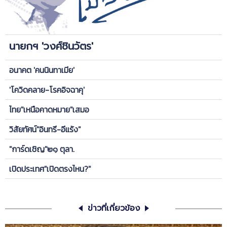
นายกฯ 'วงศ์ชินวัตร'
อนาคต 'คนนินทาเมีย'
'โควิดคลาย-โรคอิจฉาคุ'
ไทย"เหนือคาดหมาย"เสมอ
วิสัยทัศน์"อินทรี-อีแร้ง"
"การ์ดเชิญ"๒๑ ตุลา.
เปิดประเทศ"เปิดตรงไหน?"
ข่าวที่เกี่ยวข้อง