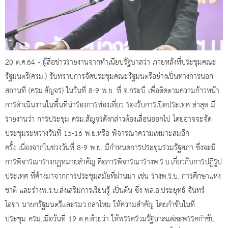
20 ต.ค.64 - ผู้สื่อข่าวรายงานจากทำเนียบรัฐบาลว่า ภายหลังที่ประชุมคณะ
รัฐมนตรี(ครม.) รับทราบการจัดประชุมคณะรัฐมนตรีอย่างเป็นทางการนอก
สถานที่ (ครม.สัญจร) ในวันที่ 8-9 พ.ย. ที่ จ.กระบี่ เพื่อติดตามความก้าวหน้า
การดำเนินงานในพื้นที่นำร่องการท่องเที่ยว รองรับการเปิดประเทศ ล่าสุด มี
รายงานว่า การประชุม ครม.สัญจรดังกล่าวต้องเลื่อนออกไป โดยอาจจะจัด
ประชุมระหว่างวันที่ 15-16 พ.ย.หรือ พิจารณาความเหมาะสมอีก
ครั้ง เนื่องจากในช่วงวันที่ 8-9 พ.ย. มีกำหนดการประชุมร่วมรัฐสภา ซึ่งจะมี
การพิจารณาร่างกฏหมายสำคัญ คือการพิจารณาร่างพ.ร.บ.เกี่ยวกับการปฏิรูป
ประเทศ ที่ค้างมาจากการประชุมสมัยที่ผ่านมา เช่น ร่างพ.ร.บ. การศึกษาแห่ง
ชาติ และร่างพ.ร.บ.ส่งเสริมการเรียนรู้ เป็นต้น ซึ่ง พล.อ.ประยุทธ์ จันทร์
โอชา นายกรัฐมนตรีและรมว.กลาโหม ให้ความสำคัญ โดยกำชับในที่
ประชุม ครม.เมื่อวันที่ 19 ต.ค.ด้วยว่า ให้พรรคร่วมรัฐบาลแต่ละพรรคกำชับ