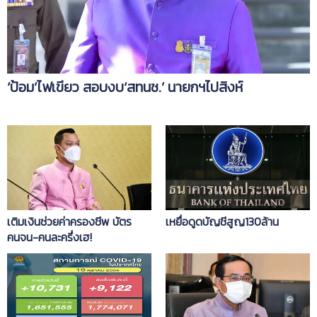
‘ป้อม’ไฟเขียว สอบงบ‘สทนช.’ นายกฯไปสิงห์
เติมเงินช่วยค่าครองชีพ บัตร
เหยื่อดูดบัญชีสูญ130ล้าน
คนจน-คนละครึ่งเฮ!