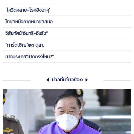
'โควิดคลาย-โรคอิจฉาคุ'
ไทย"เหนือคาดหมาย"เสมอ
วิสัยทัศน์"อินทรี-อีแร้ง"
"การ์ดเชิญ"๒๑ ตุลา.
เปิดประเทศ"เปิดตรงไหน?"
ข่าวที่เกี่ยวข้อง