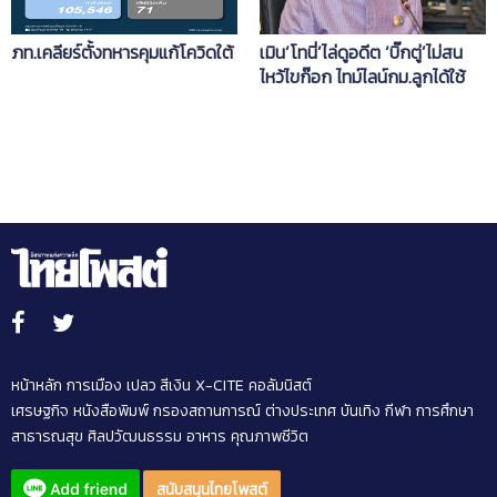
ภท.เคลียร์ตั้งทหารคุมแก้โควิดใต้
เมิน‘โทนี่’ไล่ดูอดีต ‘บิ๊กตู่’ไม่สน
ไหว้ไขก๊อก ไทม์ไลน์กม.ลูกได้ใช้
ก.ค.
หน้าหลัก
การเมือง
เปลว สีเงิน
X-CITE
คอลัมนิสต์
เศรษฐกิจ
หนังสือพิมพ์
กรองสถานการณ์
ต่างประเทศ
บันเทิง
กีฬา
การศึกษา
สาธารณสุข
ศิลปวัฒนธรรม
อาหาร
คุณภาพชีวิต
สนับสนุนไทยโพสต์