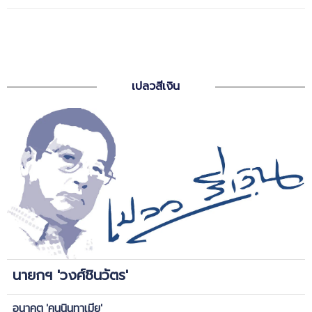
เปลวสีเงิน
นายกฯ 'วงศ์ชินวัตร'
อนาคต 'คนนินทาเมีย'