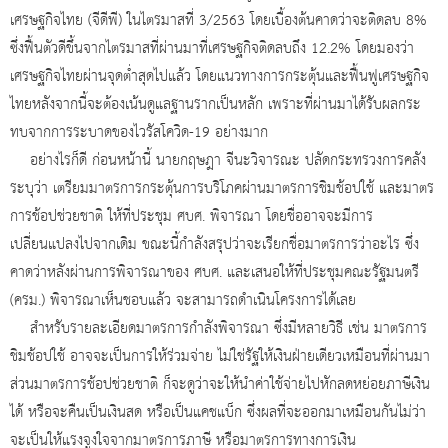
เศรษฐกิจไทย (จีดีพี) ในไตรมาสที่ 3/2563 โดยเบื้องต้นคาดว่าจะติดลบ 8%
ซึ่งฟื้นตัวดีขึ้นจากไตรมาสที่ผ่านมาที่เศรษฐกิจติดลบถึง 12.2% โดยมองว่า
เศรษฐกิจไทยผ่านจุดต่ำสุดไปแล้ว โดยแนวทางการกระตุ้นและฟื้นฟูเศรษฐกิจ
ไทยหลังจากนี้จะต้องเน้นดูแลฐานรากเป็นหลัก เพราะที่ผ่านมาได้รับผลกระ
ทบจากการระบาดของไวรัสโควิด-19 อย่างมาก
อย่างไรก็ดี ก่อนหน้านี้ นายกฤษฎา จีนะวิจารณะ ปลัดกระทรวงการคลัง
ระบุว่า เตรียมมาตรการกระตุ้นการบริโภคผ่านมาตรการชิมช้อปใช้ และมาตร
การช้อปช่วยชาติ ให้ที่ประชุม ศบศ. พิจารณา โดยชื่ออาจจะมีการ
เปลี่ยนแปลงไปจากเดิม ขณะนี้กำลังสรุปว่าจะเรียกชื่อมาตรการว่าอะไร ซึ่ง
คาดว่าหลังผ่านการพิจารณาของ ศบศ. และเสนอให้ที่ประชุมคณะรัฐมนตรี
(ครม.) พิจารณาเห็นชอบแล้ว จะสามารถดำเนินโครงการได้เลย
สำหรับรายละเอียดมาตรการกำลังพิจารณา ซึ่งมีหลายวิธี เช่น มาตรการ
ชิมช้อปใช้ อาจจะเป็นการให้ร่วมจ่าย ไม่ใช่รัฐให้เงินฝ่ายเดียวเหมือนที่ผ่านมา
ส่วนมาตรการช้อปช่วยชาติ ก็จะดูว่าจะให้นำค่าใช้จ่ายไปหักลดหย่อยภาษีเงิน
ได้ หรือจะคืนเป็นเงินสด หรือเป็นแคชแบ็ก ซึ่งผลที่จะออกมาเหมือนกันไม่ว่า
จะเป็นให้แรงจูงใจจากมาตรการภาษี หรือมาตรการทางการเงิน