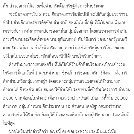
ดังกล่าวออกมาใช้จ่ายเพื่อช่วยกระตุ้นเศรษฐกิจภายในประเทศ
"จะมีมาตรการใน 2 ส่วน คือมาตรการชิมช้อปใช้ จะใช้กับกลุ่มประชาชน
ทั่วไป ส่วนอีกมาตรการคือช้อปช่วยชาติ จะเน้นไปที่กลุ่มที่มีเงินออม เงินเก็บ
เพราะต้องการดึงสภาพคล่องของคนในกลุ่มนี้ออกมา โดยแนวทางการดำเนิน
การหรือรายละเอียดทั้งหมด นายสุพัฒนพงษ์ พันธ์มีเชาว์ รองนายกรัฐมนตรี
และ รมว.พลังงาน กำลังพิจารณาอยู่ คาดว่าจะช่วยกระตุ้นการใช้จ่ายและ
บริโภคในประเทศในช่วงที่เหลือของปีนี้ได้" นายไพรินทร์กล่าว
สำหรับมาตรการคนละครึ่ง ที่ได้เปิดให้ร้านค้าที่สนใจลงทะเบียนเข้าร่วม
โครงการตั้งแต่วันที่ 1 ต.ค.ที่ผ่านมา ซึ่งหลักการของมาตรการดังกล่าวคือการ
ต้องช่วยเหลือกลุ่มรากหญ้า โดยเฉพาะกลุ่มหาบเร่แผงลอยให้ยังสามารถ
ค้าขายได้ จึงจะช่วยสนับสนุนค่าใช้จ่ายให้ประชาชนที่เข้าร่วมโครงการ จำนวน
3,000 บาทต่อคนในช่วง 3 เดือน (ต.ค.-ธ.ค.) วงเงินดำเนินการทั้งสิ้น 30,000
ล้านบาท กลุ่มเป้าหมายคือประชาชน 10 ล้านคน โดยรัฐบาลมองว่าหาก
สามารถช่วยให้รายย่อยยังอยู่ได้ ก็จะส่งผลดีมาถึงกลุ่มผู้ประกอบการเอสเอ็มอี
ในที่สุด
นายไพรินทร์กล่าวอีกว่า ขณะนี้ ศบศ.อยู่ระหว่างประเมินแนวโน้ม