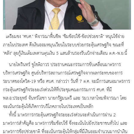
เตรียมชง "ศบศ." พิจารณาฟื้นชีพ "ชิมช้อปใช้-ช้อปช่วยชาติ" หนุนใช้จ่าย
ภายในประเทศ ดึงเงินออมหมุนเวียนในระบบช่วยกระตุ้นเศรษฐกิจ ขณะที่
"คลัง" ลุยกู้เงินเต็มเพดานตุนเงิน 5 แสนล้านรองรับเบิกจ่ายเดือน ต.ค.-พ.ย.นี้
นายไพรินทร์ ชูโชติถาวร ประธานคณะกรรมการขับเคลื่อนมาตรการ
บริหารเศรษฐกิจ ศูนย์บริหารสถานการณ์เศรษฐกิจจากผลกระทบของการ
ระบาดของโควิด-19 หรือ ศบศ. กล่าวว่า วันที่ 7 ต.ค. จะมีการเสนอมาตรการ
กระตุ้นเศรษฐกิจระยะเร่งด่วนให้ที่ประชุมคณะกรรมการ ศบศ. ที่มี
พล.อ.ประยุทธ์ จันทร์โอชา นายกรัฐมนตรี และ รมว.กลาโหมพิจารณา โดย
จะเน้นกระตุ้นให้เกิดการบริโภคภายในประเทศเป็นหลัก
ทั้งนี้ มาตรการกระตุ้นเศรษฐกิจระยะเร่งด่วนจะดำเนินการผ่าน 2
มาตรการสำคัญคือ มาตรการชิมช้อปใช้ ซึ่งจะเน้นไปยังประชาชนทั่วไป และ
มาตรการช้อปช่วยชาติ ที่จะเน้นกระตุ้นให้กลุ่มที่มีเงินออมจำนวนมากนำเงิน