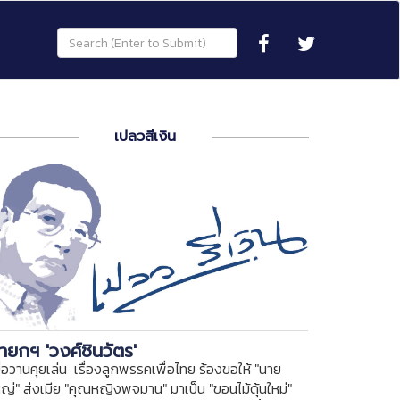
เปลวสีเงิน
ายกฯ 'วงศ์ชินวัตร'
ื่อวานคุยเล่น เรื่องลูกพรรคเพื่อไทย ร้องขอให้ "นาย
หญ่" ส่งเมีย "คุณหญิงพจมาน" มาเป็น "ขอนไม้ดุ้นใหม่"