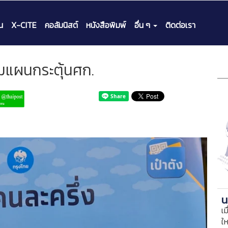
น
X-CITE
คอลัมนิสต์
หนังสือพิมพ์
อื่น ๆ
ติดต่อเรา
ิ่มแผนกระตุ้นศก.
น
เม
ใ