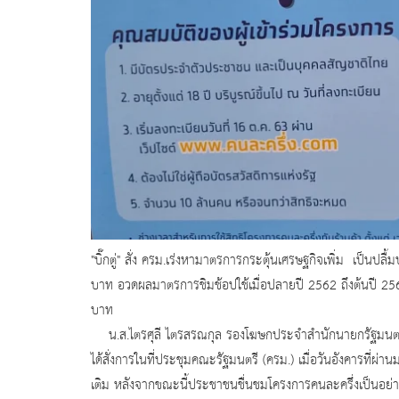
"บิ๊กตู่" สั่ง ครม.เร่งหามาตรการกระตุ้นเศรษฐกิจเพิ่ม เป็นปล
บาท อวดผลมาตรการชิมช้อปใช้เมื่อปลายปี 2562 ถึงต้นปี 2563 
บาท
น.ส.ไตรศุลี ไตรสรณกุล รองโฆษกประจำสำนักนายกรัฐมนตรี 
ได้สั่งการในที่ประชุมคณะรัฐมนตรี (ครม.) เมื่อวันอังคารที่
เติม หลังจากขณะนี้ประชาชนชื่นชมโครงการคนละครึ่งเป็นอย่า