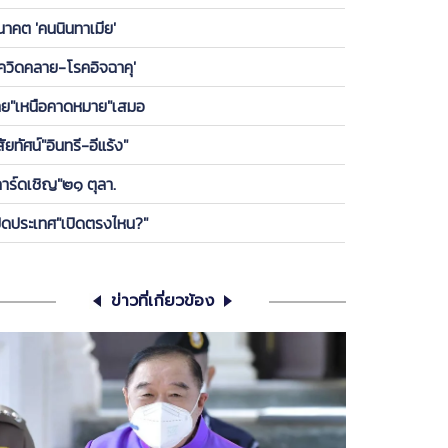
องพรรค ให้ลูกกบ-ลูกเขียดในพรรคได้เกาะ วันนี้ ขอคุย
นาคต 'คนนินทาเมีย'
เครียดซักนิด
โควิดคลาย-โรคอิจฉาคุ'
ทย"เหนือคาดหมาย"เสมอ
สัยทัศน์"อินทรี-อีแร้ง"
การ์ดเชิญ"๒๑ ตุลา.
ปิดประเทศ"เปิดตรงไหน?"
ข่าวที่เกี่ยวข้อง