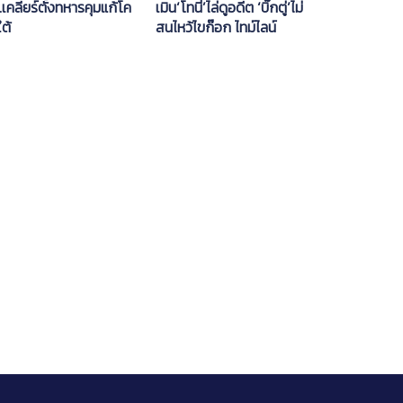
เคลียร์ตั้งทหารคุมแก้โค
เมิน‘โทนี่’ไล่ดูอดีต ‘บิ๊กตู่’ไม่
ใต้
สนไหว้ไขก๊อก ไทม์ไลน์
กม.ลูกได้ใช้ก.ค.