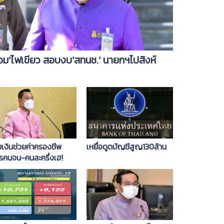
้อม’ไฟเขียว สอบงบ‘สทนช.’ นายกฯไปสิงห์
มเงินช่วยค่าครองชีพ
เหยื่อดูดบัญชีสูญ130ล้าน
ตรคนจน-คนละครึ่งเฮ!