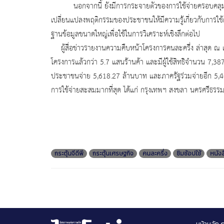
นอกจากนี้ ยังมีการกระจายตัวของการใช้จ่ายครอบคลุมทั่วป
เปลี่ยนแปลงพฤติกรรมของประชาชนให้มีความรู้เกี่ยวกับการใช้เท
ฐานข้อมูลขนาดใหญ่เพื่อใช้ในการวิเคราะห์เชิงลึกต่อไป
ผู้สื่อข่าวรายงานความคืบหน้าโครงการคนละครึ่ง ล่าสุด ณ เว
โครงการแล้วกว่า 5.7 แสนร้านค้า และมีผู้ใช้สิทธิจำนวน 7,3
ประชาชนจ่าย 5,618.27 ล้านบาท และภาครัฐร่วมจ่ายอีก 5,403.
การใช้จ่ายสะสมมากที่สุด ได้แก่ กรุงเทพฯ สงขลา นครศรีธรรมร
กระตุ้นจีดีพี
กระตุ้นเศรษฐกิจ
คนละครึ่ง
ชิมช้อปใช้
หนัง