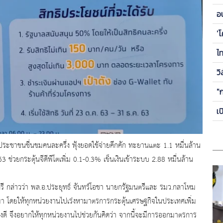
ข
อ
ซี
'
ไ
วิ
"
เ
ื้มประชาชนชื่นชมคนละครึ่ง ฟุ้งยอดใช้จ่ายคึกคัก ทะยานแตะ 1.1 หมื่นล้าน
ช่วยกระตุ้นจีดีพีโตเพิ่ม 0.1-0.3% เข็นเงินเข้าระบบ 2.88 หมื่นล้าน
กล่าวว่า พล.อ.ประยุทธ์ จันทร์โอชา นายกรัฐมนตรีและ รมว.กลาโหม
ผ่านมา โดยให้ทุกหน่วยงานไปเร่งหามาตรการกระตุ้นเศรษฐกิจในประเทศเพิ่ม
งดี จึงอยากให้ทุกหน่วยงานไปช่วยกันคิดว่า จากนี้จะมีการออกมาตรการ