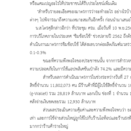
หรือแคมเปญอะไรให้ประชาชนได้รับประโยชน์เพิ่มเติม
"สำหรับรายละเอียดของมาตรการว่าจะทำอะไร อย่างไรบ้าง ห
ต่างๆ ไปพิจารณาถึงความเหมาะสมกันอีกครั้ง ก่อนนำมาเสนอให
น.ส.ไตรศุลีกล่าวอีกว่า ที่ประชุม ครม. เมื่อวันที่ 10 พ.ย
การบริโภคภายในประเทศ "ชิมช้อปใช้" ช่วงปลายปี 2562 ถึง
ดำเนินงานมาตรการชิมช้อปใช้ ได้ส่งผลบวกต่อผลิตภัณฑ์มวลรว
0.1-0.3%
ขณะที่ความพึงพอใจของประชาชนนั้น จากการสำรวจพบว่า
ความปลอดภัยในการใช้แอปพลิเคชันเป๋าตัง 74.2% และมีความ
สำหรับผลการดำเนินมาตรการในช่วงระหว่างวันที่ 27 ก.ย. 2
สิทธิ์จำนวน 11,802,073 คน มีร้านค้าที่มีผู้ไปใช้สิทธิ์จำนว
(g-Wallet) รวม 28,819 ล้านบาท แยกเป็น ช่องที่ 1 จำนวน
คลังจ่ายเงินชดเชยรวม 12,930 ล้านบาท
ส่วนผลประเมินความคุ้มค่าและความพึงพอใจพบว่า ยอดการใช
เท่า และการใช้จ่ายส่วนใหญ่ถูกใช้ไปกับร้านโอท็อปและร้านธง
มากกว่าร้านค้ารายใหญ่