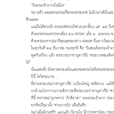
"วันพระเจ้าตากนั่งเมือง"
หมายถึง ตลอดพระชนม์ชีพของพระองค์ ไม่มีเวลาได้นั่งเลย ต
ศึกตลอด
แต่เมื่อได้ทรงนั่ง พระองค์ทรงนั่งช่วงเวลาสั้นๆ แค่ ๑๕ ปีเท
ด้วยพระชนมพรรษาเพียง ๔๘ พรรษา เมื่อ ๖ เมษายน พ
ด้วยพระมหากรุณาธิคุณสุดจะกล่าว ต่อยอด ยืนยาววัฒนาถาวรเป็น
ในทุกวันที่ ๒๘ ธันวาคม ของทุกปี คือ "วันสมเด็จพระเจ้า
พูดกันจริงๆ แล้ว พระบรมราชานุสาวรีย์ "พระบาทสมเด็จพระเ
ใต้"
นั่นแสดงถึง มีหยาดพระเสโทและหยดพระโลหิตของพระองค์ชโลมแ
ปีนี้ โควิดระบาด......
ที่ลานพระบรมราชานุสาวรีย์ วงเวียนใหญ่ งดจัดงาน แต่ให
ปกติ ผมไปกราบถวายสักการะที่พระบรมราชานุสาวรีย์ "ค่า
ที่นี้ ทหารพม่าถูกทหาร "ภักดีอาสา" ของพระเจ้าตาก ประก
ยกทัพเรือมาตั้ง "ค่ายบางกุ้ง" เพื่อยันศึก
พม่าเมื่อตีกรุงศรีฯ แตกแล้ว ก็ย่ามใจ นึกว่าทหารไทย กระ