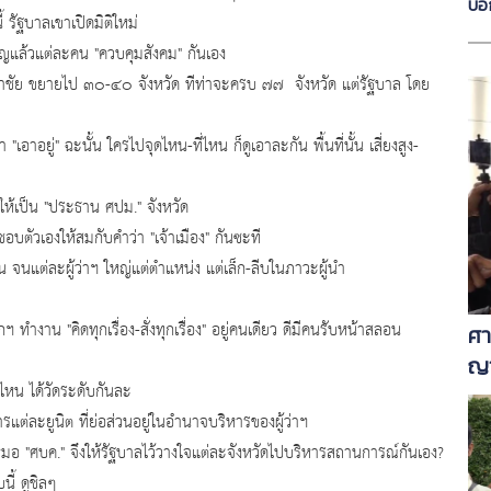
บอ
 รัฐบาลเขาเปิดมิติใหม่
นาย
ญแล้วแต่ละคน "ควบคุมสังคม" กันเอง
เจอ
หาชัย ขยายไป ๓๐-๔๐ จังหวัด ทีท่าจะครบ ๗๗ จังหวัด แต่รัฐบาล โดย
อยู่" ฉะนั้น ใครไปจุดไหน-ที่ไหน ก็ดูเอาละกัน พื้นที่นั้น เสี่ยงสูง-
กให้เป็น "ประธาน ศปม." จังหวัด
ตัวเองให้สมกับคำว่า "เจ้าเมือง" กันซะที
นแต่ละผู้ว่าฯ ใหญ่แต่ตำแหน่ง แต่เล็ก-ลีบในภาวะผู้นำ
ำงาน "คิดทุกเรื่อง-สั่งทุกเรื่อง" อยู่คนเดียว ดีมีคนรับหน้าสลอน
ศา
ญา
ดไหน ได้วัดระดับกันละ
แต่ละยูนิต ที่ย่อส่วนอยู่ในอำนาจบริหารของผู้ว่าฯ
 "ศบค." จึงให้รัฐบาลไว้วางใจแต่ละจังหวัดไปบริหารสถานการณ์กันเอง?
ี้ ดูชิลๆ