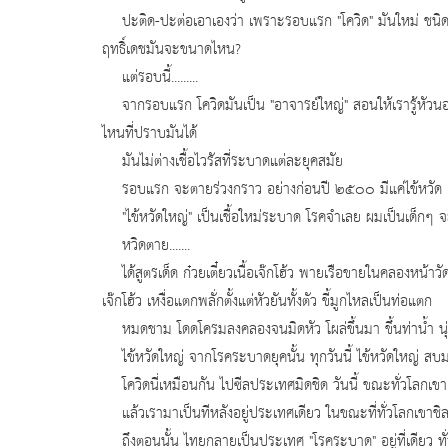
ปะติด-ปะต่อเอาเองว่า เพราะรอบแรก "โควิด" มันใหม่ ชนิดไ
ฤทธิ์เดชมันจะขนาดไหน?
แต่รอบนี้.........
จากรอบแรก โควิดมันเป็น "อาจารย์ใหญ่" สอนให้เรารู้หัวนอน
ไหนที่ปราบมันได้
มันไม่ต่างเชื้อไวรัสที่ระบาดแต่ละยุคสมัย
รอบแรก จะตายร่วงกราว อย่างก่อนปี ๒๕๐๐ มีแค่ไข้หวัด แ
"ไข้หวัดใหญ่" เป็นเชื้อใหม่ระบาด โรคจำเลย ผมเป็นเด็กๆ จะล
หวิดตาย.......
ได้สูตรเด็ด ก๋วยเตี๋ยวเนื้อเจ๊กโฮ้ว พายเรือขายในคลองหน้าวัด ใ
เจ๊กโฮ้ว เหงื่อแตกพลั่กตั้งแต่หัวยันทั้งตัว ขี้มูกไหลเป็นท่อแตก
หมดชาม โดดโครมลงคลองจนมิดหัว โผล่ขึ้นมา ขึ้นท่าน้ำ นุ่งก
ไข้หวัดใหญ่ จากโรคระบาดยุคนั้น ทุกวันนี้ ไข้หวัดใหญ่ สบม
โควิดนี่เหมือนกัน ไปซีลประเทศมิดชิด วันนี้ ขณะทั่วโลกเขาเ
แล้วเรามาเป็นทีหลังอยู่ประเทศเดียว ในขณะที่ทั่วโลกเขาชิ
ถึงตอนนั้น ไทยกลายเป็นประเทศ "โรคระบาด" อยู่ที่เดียว ทั่วโ