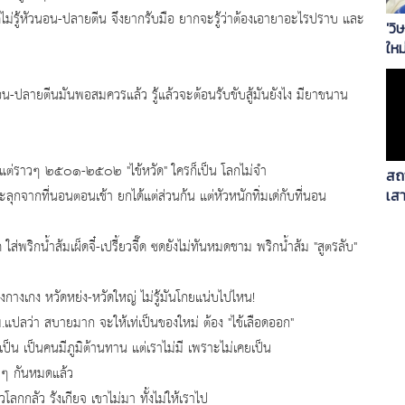
ม่รู้หัวนอน-ปลายตีน จึงยากรับมือ ยากจะรู้ว่าต้องเอายาอะไรปราบ และ
'วิ
ใหม
-ปลายตีนมันพอสมควรแล้ว รู้แล้วจะต้อนรับขับสู้มันยังไง มียาขนาน
ต่ราวๆ ๒๕๐๑-๒๕๐๒ "ไข้หวัด" ใครก็เป็น โลกไม่จำ
สถ
ุกจากที่นอนตอนเช้า ยกได้แต่ส่วนก้น แต่หัวหนักทิ่มเด่กับที่นอน
เส
เพา
ส่พริกน้ำส้มเผ็ดจี๋-เปรี้ยวจี๊ด ซดยังไม่ทันหมดชาม พริกน้ำส้ม "สูตรลับ"
างเกง หวัดหย่ง-หวัดใหญ่ ไม่รู้มันโกยแน่บไปไหน!
.แปลว่า สบายมาก จะให้เท่เป็นของใหม่ ต้อง "ไข้เลือดออก"
ป็น เป็นคนมีภูมิต้านทาน แต่เราไม่มี เพราะไม่เคยเป็น
ลๆ กันหมดแล้ว
ลกกลัว รังเกียจ เขาไม่มา ทั้งไม่ให้เราไป