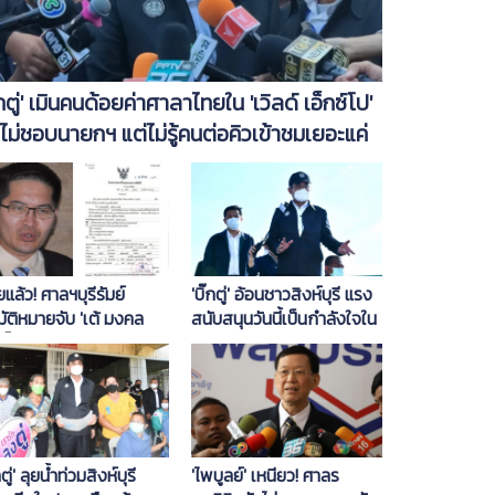
ิ๊กตู่' เมินคนด้อยค่าศาลาไทยใน 'เวิลด์ เอ็กซ์โป'
่ไม่ชอบนายกฯ แต่ไม่รู้คนต่อคิวเข้าชมเยอะแค่
น
แล้ว! ศาลฯบุรีรัมย์
'บิ๊กตู่' อ้อนชาวสิงห์บุรี แรง
มัติหมายจับ 'เต้ มงคล
สนับสนุนวันนี้เป็นกำลังใจใน
ิ์'
การทำงาน พร้อมแก้ปัญหา
ให้เต็มที่
กตู่' ลุยน้ำท่วมสิงห์บุรี
'ไพบูลย์' เหนียว! ศาลร