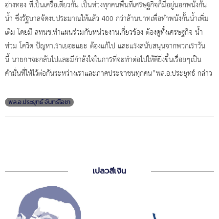
อ่างทอง ที่เป็นเครือเดียวกัน เป็นห่วงทุกคนพื้นที่เศรษฐกิจก็มีอยู่นอกพนังกั้น
น้ำ ซึ่งรัฐบาลจัดงบประมาณให้แล้ว 400 กว่าล้านบาทเพื่อทำพนังกั้นน้ำเพิ่ม
เติม โดยมี สทนช.ทำแผนร่วมกับหน่วยงานเกี่ยวข้อง ต้องดูทั้งเศรษฐกิจ น้ำ
ท่วม โควิด ปัญหาเราเยอะแยะ ต้องแก้ไป และแรงสนับสนุนจากพวกเราวัน
นี้ นายกฯจะกลับไปและมีกำลังใจในการที่จะทำต่อไปให้ดียิ่งขึ้นเรื่อยๆเป็น
คำมั่นที่ให้ไว้ต่อกันระหว่างเราและภาคประชาชนทุกคน”พล.อ.ประยุทธ์ กล่าว
พล.อ.ประยุทธ์ จันทร์โอชา
เปลวสีเงิน