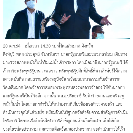
20 ต.ค.64 - เมื่อเวลา 14.30 น. ที่วัดเฉลิมมาศ จังหวัด
สิงห์บุรี พล.อ.ประยุทธ์ จันทร์โอชา นายกรัฐมนตรีและรมว.กลาโหม เดินทาง
มาตรวจสภาพพนังกั้นน้ำริมแม่น้ำเจ้าพระยา โดยเมื่อมาถึงนายกรัฐมนตรี ได้
สักการะพระพุทธรูปหลวงพ่อขาว พระพุทธรูปศักดิ์สิทธิ์ที่ชาวสิงห์บุรีให้ความ
เคารพนับถือ ก่อนถวายเครื่องจตุปัจจัย พร้อมสนทนาธรรมกับเจ้าอาวาส
วัดเฉลิมมาศ โดยเจ้าอาวาสมอบพระพุทธหลวงพ่อขาวจำลอง ให้กับนายกฯ
และรัฐมนตรีเป็นที่ระลึก จากนั้น พล.อ.ประยุทธ์ รับฟังรายงานและตรวจดู
พนังกั้นน้ำ โดยนายกฯกำชับให้หน่วยงานที่เกี่ยวข้องเร่งสำรวจรอยรั่ว และ
ดำเนินการอุดให้แล้วเสร็จ พร้อมยืนยันรัฐบาลจัดลำดับความสำคัญการดำเนิน
โครงการ โดยจะเร่งดำเนินโครงการสำคัญก่อนเป็นอันดับแรก เพื่อให้เกิด
ประโยชน์ต่อส่วนรวม ลดความเดือดร้อนของประชาชน จะดำเนินการให้เร็ว