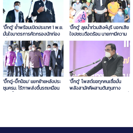
'บิ๊กตู่' ย้ำพร้อมเปิดประเทศ 1 พ.ย.
'บิ๊กตู่' ลุยน้ำท่วมสิงห์บุรี บอกเสีย
มั่นใจมาตรการคัดกรองนักท่อง
ใจปชช.เดือดร้อน นายกฯมีความ
เที่ยว
สุขไม่ได้ อยากเจอชาวบ้าน ไม่ได้
สร้างภาพ
'บิ๊กตู่-บิ๊กป้อม' แยกย้ายหลังประ
'บิ๊กตู่' โพสต์ขอทุกคนเชื่อมั่น
ชุมครม. ไร้ภาพส่งขึ้นรถเหมือน
พลังสามัคคีผสานต้นทุนทาง
ทุกครั้ง
วัฒนธรรมจะพลิกโฉมสู่ประเทศที่
มีรายได้สูง