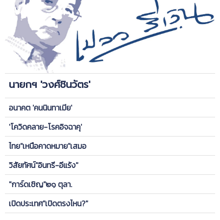
นายกฯ 'วงศ์ชินวัตร'
อนาคต 'คนนินทาเมีย'
'โควิดคลาย-โรคอิจฉาคุ'
ไทย"เหนือคาดหมาย"เสมอ
วิสัยทัศน์"อินทรี-อีแร้ง"
"การ์ดเชิญ"๒๑ ตุลา.
เปิดประเทศ"เปิดตรงไหน?"