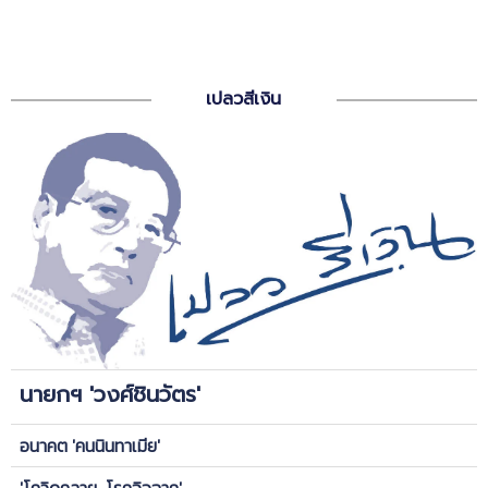
เปลวสีเงิน
นายกฯ 'วงศ์ชินวัตร'
อนาคต 'คนนินทาเมีย'
'โควิดคลาย-โรคอิจฉาคุ'