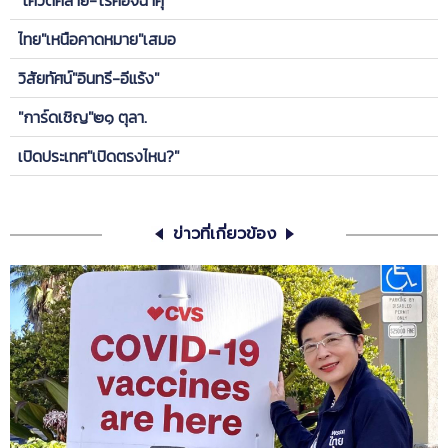
ไทย"เหนือคาดหมาย"เสมอ
วิสัยทัศน์"อินทรี-อีแร้ง"
"การ์ดเชิญ"๒๑ ตุลา.
เปิดประเทศ"เปิดตรงไหน?"
ข่าวที่เกี่ยวข้อง