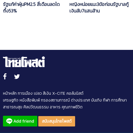
หญิงหน่อยแนะ3ข้อก่อนรัฐบาลกู้
รัฐแก้ค่าฝุ่นPM2.5 สี่เดือนลดได
เงินลับ7แสนล้าน
ถึ้ง53%
หน้าหลัก
การเมือง
เปลว สีเงิน
X-CITE
คอลัมนิสต์
เศรษฐกิจ
หนังสือพิมพ์
กรองสถานการณ์
ต่างประเทศ
บันเทิง
กีฬา
การศึกษา
สาธารณสุข
ศิลปวัฒนธรรม
อาหาร
คุณภาพชีวิต
สนับสนุนไทยโพสต์