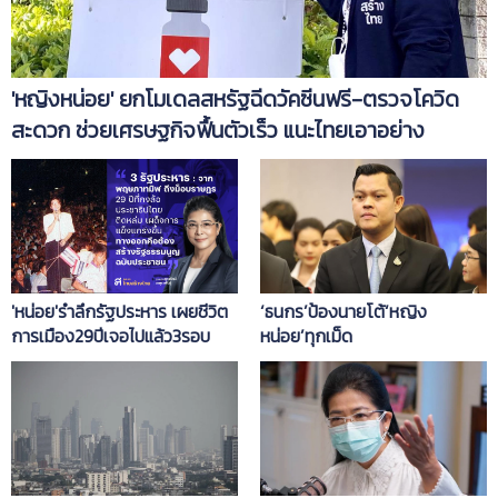
'หญิงหน่อย' ยกโมเดลสหรัฐฉีดวัคซีนฟรี-ตรวจโควิด
สะดวก ช่วยเศรษฐกิจฟื้นตัวเร็ว แนะไทยเอาอย่าง
'หน่อย'รำลึกรัฐประหาร เผยชีวิต
‘ธนกร’ป้องนายโต้‘หญิง
การเมือง29ปีเจอไปแล้ว3รอบ
หน่อย’ทุกเม็ด