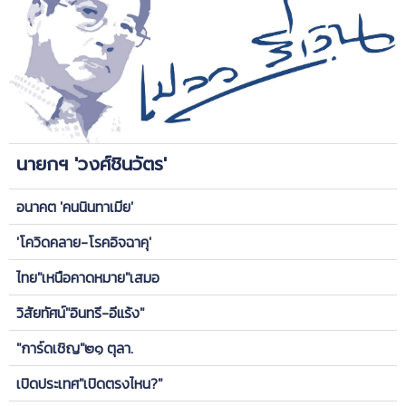
นายกฯ 'วงศ์ชินวัตร'
อนาคต 'คนนินทาเมีย'
'โควิดคลาย-โรคอิจฉาคุ'
ไทย"เหนือคาดหมาย"เสมอ
วิสัยทัศน์"อินทรี-อีแร้ง"
"การ์ดเชิญ"๒๑ ตุลา.
เปิดประเทศ"เปิดตรงไหน?"