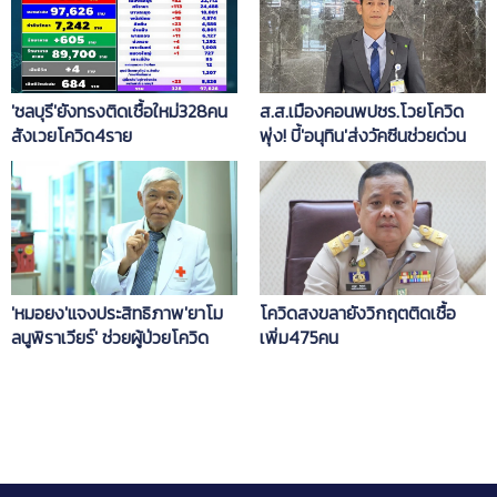
'ชลบุรี'ยังทรงติดเชื้อใหม่328คน
ส.ส.เมืองคอนพปชร.โวยโควิด
สังเวยโควิด4ราย
พุ่ง! บี้'อนุทิน'ส่งวัคซีนช่วยด่วน
'หมอยง'แจงประสิทธิภาพ'ยาโม
โควิดสงขลายังวิกฤตติดเชื้อ
ลนูพิราเวียร์' ช่วยผู้ป่วยโควิด
เพิ่ม475คน