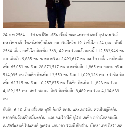
24 ก.พ.2564 - รศ.นพ.ธีระ วรธนารัตน์ คณะแพทยศาสตร์ จุฬาลงกรณ์
มหาวิทยาลัย โพสต์เฟซบุ๊กถึงสถานการณ์โควิด-19 ว่าทั่วโลก 24 กุมภาพันธ์
2564 เมื่อวานทั่วโลกติดเพิ่ม 368,142 คน รวมแล้วตอนนี้ 112,583,946 คน
ตายเพิ่มอีก 9,885 คน ยอดตายรวม 2,493,617 คน อเมริกา เมื่อวานติดเชื้อ
เพิ่ม 65,053 คน รวม 28,873,517 คน ตายเพิ่มอีก 1,865 คน ยอดตายรวม
514,095 คน อินเดีย ติดเพิ่ม 13,550 คน รวม 11,029,326 คน บราซิล ติด
เพิ่ม 62,715 คน รวม 10,257,875 คน รัสเซีย ติดเพิ่ม 11,823 คน รวม
4,189,153 คน สหราชอาณาจักร ติดเพิ่มอีก 8,489 คน รวม 4,134,639
คน
อันดับ 6-10 เป็น ฝรั่งเศส ตุรกี อิตาลี สเปน และเยอรมัน ส่วนใหญ่ติดกัน
หลายพันถึงหลักหมื่นต่อวัน แถบอเมริกาใต้ ยุโรป เอเชีย อย่างโคลอมเบีย
เนเธอร์แลนด์ โปแลนด์ ยูเครน แคนาดา รวมถึงอิหร่าน บังคลาเทศ อิสราเอล