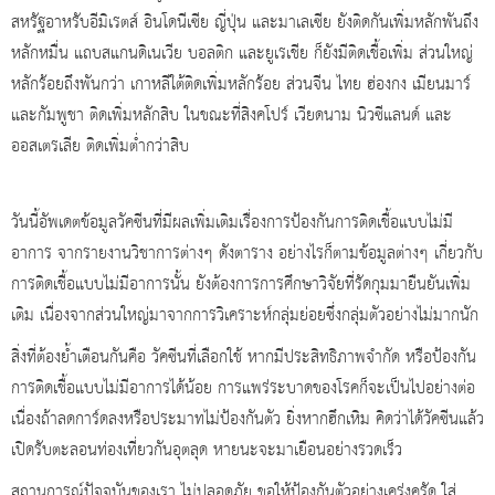
สหรัฐอาหรับอีมิเรตส์ อินโดนีเซีย ญี่ปุ่น และมาเลเซีย ยังติดกันเพิ่มหลักพันถึง
หลักหมื่น แถบสแกนดิเนเวีย บอลติก และยูเรเชีย ก็ยังมีติดเชื้อเพิ่ม ส่วนใหญ่
หลักร้อยถึงพันกว่า เกาหลีใต้ติดเพิ่มหลักร้อย ส่วนจีน ไทย ฮ่องกง เมียนมาร์
และกัมพูชา ติดเพิ่มหลักสิบ ในขณะที่สิงคโปร์ เวียดนาม นิวซีแลนด์ และ
ออสเตรเลีย ติดเพิ่มต่ำกว่าสิบ
วันนี้อัพเดตข้อมูลวัคซีนที่มีผลเพิ่มเติมเรื่องการป้องกันการติดเชื้อแบบไม่มี
อาการ จากรายงานวิชาการต่างๆ ดังตาราง อย่างไรก็ตามข้อมูลต่างๆ เกี่ยวกับ
การติดเชื้อแบบไม่มีอาการนั้น ยังต้องการการศึกษาวิจัยที่รัดกุมมายืนยันเพิ่ม
เติม เนื่องจากส่วนใหญ่มาจากการวิเคราะห์กลุ่มย่อยซึ่งกลุ่มตัวอย่างไม่มากนัก
สิ่งที่ต้องย้ำเตือนกันคือ วัคซีนที่เลือกใช้ หากมีประสิทธิภาพจำกัด หรือป้องกัน
การติดเชื้อแบบไม่มีอาการได้น้อย การแพร่ระบาดของโรคก็จะเป็นไปอย่างต่อ
เนื่องถ้าลดการ์ดลงหรือประมาทไม่ป้องกันตัว ยิ่งหากฮึกเหิม คิดว่าได้วัคซีนแล้ว
เปิดรับตะลอนท่องเที่ยวกันอุตลุด หายนะจะมาเยือนอย่างรวดเร็ว
สถานการณ์ปัจจุบันของเรา ไม่ปลอดภัย ขอให้ป้องกันตัวอย่างเคร่งครัด ใส่