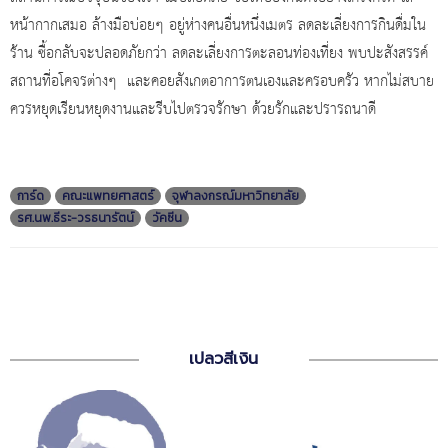
หน้ากากเสมอ ล้างมือบ่อยๆ อยู่ห่างคนอื่นหนึ่งเมตร ลดละเลี่ยงการกินดื่มใน
ร้าน ซื้อกลับจะปลอดภัยกว่า ลดละเลี่ยงการตะลอนท่องเที่ยง พบปะสังสรรค์
สถานที่อโคจรต่างๆ และคอยสังเกตอาการตนเองและครอบครัว หากไม่สบาย
ควรหยุดเรียนหยุดงานและรีบไปตรวจรักษา ด้วยรักและปรารถนาดี
การ์ด
คณะแพทยศาสตร์
จุฬาลงกรณ์มหาวิทยาลัย
รศ.นพ.ธีระ-วรธนารัตน์
วัคซีน
เปลวสีเงิน