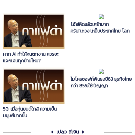
โอ้ย!คิดแล้วเศร้ามาก
ครับ!'เหวง'เหน็บประเทศไทย โลก
ไปสู่ยุคAIแล้ว แต่เรายังคำ
นวนส.ส.ปาร์ตี้ลิสต์ไม่เป็น
หาก AI ทำให้คนตกงาน ควรจะ
แจกเงินทุกบ้านไหม?
ไมโครซอฟท์ฟันธงปี63 ธุรกิจไทย
กว่า 85%ใช้'ปัญญา
ประดิษฐ์'ทำงาน
5G: เมื่อหุ่นยนต์ใกล้ ความเป็น
มนุษย์มากขึ้น
เปลว สีเงิน