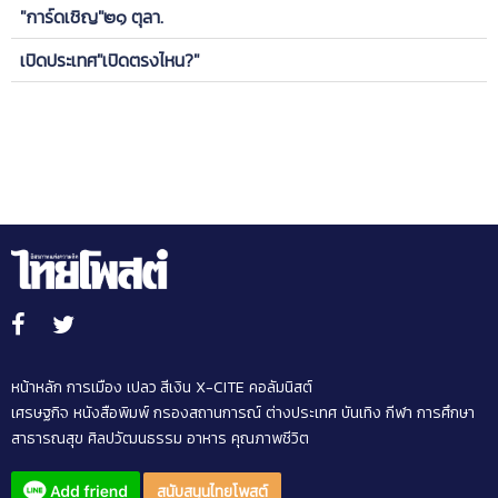
"การ์ดเชิญ"๒๑ ตุลา.
เปิดประเทศ"เปิดตรงไหน?"
หน้าหลัก
การเมือง
เปลว สีเงิน
X-CITE
คอลัมนิสต์
เศรษฐกิจ
หนังสือพิมพ์
กรองสถานการณ์
ต่างประเทศ
บันเทิง
กีฬา
การศึกษา
สาธารณสุข
ศิลปวัฒนธรรม
อาหาร
คุณภาพชีวิต
สนับสนุนไทยโพสต์