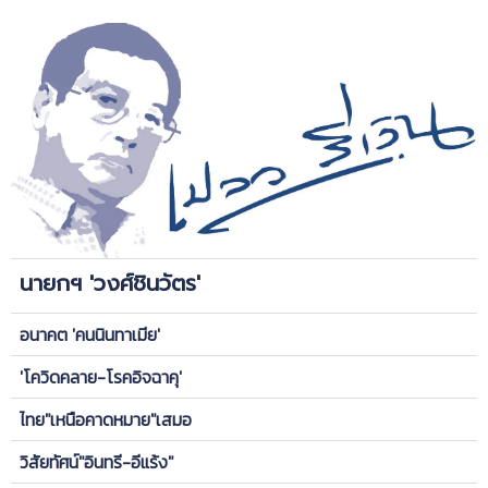
นายกฯ 'วงศ์ชินวัตร'
อนาคต 'คนนินทาเมีย'
'โควิดคลาย-โรคอิจฉาคุ'
ไทย"เหนือคาดหมาย"เสมอ
วิสัยทัศน์"อินทรี-อีแร้ง"