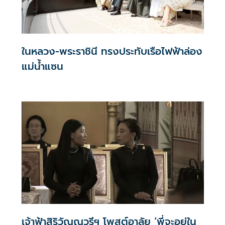
ในหลวง-พระราชินี ทรงประทับเรือไฟฟ้าล่อง
แม่น้ำแซน
เจ้าฟ้าสิริวัณณวรีฯ โพสต์อาลัย ‘พี่จะอยู่ใน