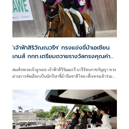
'เจ้าฟ้าสิริวัณณวรีฯ' ทรงแข่งขี่ม้าเอเชียน
เกมส์ กกท.เตรียมถวายรางวัลทรงคุณค่า
นักกีฬาไทย
สมเด็จพระเจ้าลูกเธอ เจ้าฟ้าสิริวัณณวรี นารีรัตนราชกัญญา ทรง
ผ่านการคัดเลือกเป็นนักกีฬาขี่ม้าทีมชาติไทย เพื่อทรงเข้าร่วม
มหกรรมกีฬาเอเชียนเกมส์ ครั้งที่ 20 สร้างขวัญกำลังใจให้แก่ทัพ
นักกีฬาไทย ขณะเดียวกัน การกีฬาแห่งประเทศไทย (กกท.)
เตรียมถวายรางวัลเกียรติยศ ทรงคุณค่านักกีฬาทีมชาติไทย แด่
พระองค์ท่าน