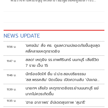
เครื่องอิสริยาภรณ์ Légion d’honneur ชั้น Grand Officier
NEWS UPDATE
'ยศชนัน' สั่ง ศธ. ดูแลความปลอดภัยขั้นสูงสุด
11:56 น.
คลี่คลายเหตุกราดยิง
สลด! เหตุยิง รร.เทพศิรินทร์ นนทบุรี เสียชีวิต
11:47 น.
7 ราย เจ็บ 15
นักร้องจัดให้ ยื่น ป.ป.ช.สอบจริยธรรม
11:46 น.
'สส.พรรคส้ม' บิดเบือน เปิดความลับ 'บังเกอร์
ทหาร'
นายกฯ เสียใจ เหตุกราดยิงรร.ย่านนนทบุรี แย่
11:39 น.
มากไม่ควรเกิดขึ้น
11:35 น.
'ฮาย อาภาพร' อัปเดตสุขภาพ 'สุนารี'