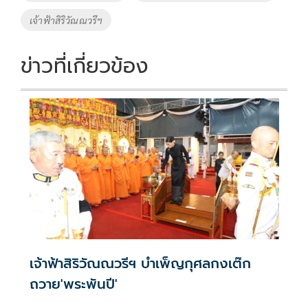
k
k
เจ้าฟ้าสิริวัณณวรีฯ
ข่าวที่เกี่ยวข้อง
เจ้าฟ้าสิริวัณณวรีฯ บำเพ็ญกุศลกงเต๊ก
ถวาย'พระพันปี'