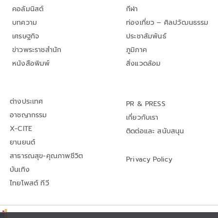
คอลัมนิสต์
กีฬา
บทความ
ท่องเที่ยว – ศิลปวัฒนธรรม
เศรษฐกิจ
ประชาสัมพันธ์
ข่าวพระราชสำนัก
ภูมิภาค
หนังสือพิมพ์
สิ่งแวดล้อม
ต่างประเทศ
PR & PRESS
อาชญากรรม
เกี่ยวกับเรา
X-CITE
ติดต่อและ สนับสนุน
ยานยนต์
สาธารณสุข-คุณภาพชีวิต
Privacy Policy
บันเทิง
ไทยโพสต์ ทีวี