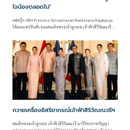
ใจน้องตลอดไป’
เฟซบุ๊ก HRH Princess Sirivannavari Nariratana Rajakanya
ได้เผยแพร่รับสั่ง ของสมเด็จพระเจ้าลูกเธอ เจ้าฟ้าสิริวัณณวรี
นารีรัตนราชกัญญา ระบุว่า “นั่งคนเดียวมันเหงานะ”
ถวายเครื่องอิสริยาภรณ์เจ้าฟ้าสิริวัณณวรีฯ
สมเด็จพระเจ้าลูกเธอ เจ้าฟ้าสิริวัณณวรี นารีรัตนราชกัญญา
พระราชทานพระอนุญาตให้สาธารณรัฐฝรั่งเศสทูลเกล้าฯ ถวาย