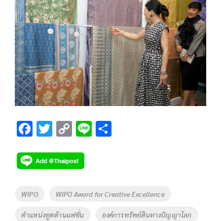
F
T
C
Li
S
ac
wi
o
n
h
e
tt
p
e
ar
b
er
y
e
o
Li
Tags
WIPO
WIPO Award for Creative Excellence
o
n
ตำแหน่งทูตด้านแฟชั่น
องค์การทรัพย์สินทางปัญญาโลก